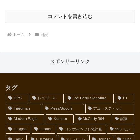
コメントを書き込む
ホーム
日記
スポンサーリンク
タグ
PRS
レスポール
Joe Perry Signature
F1
Friedman
Mesa/Boogie
アコースティック
Modern Eagle
Kemper
McCarty 594
試奏
Dragon
Fender
コンボをヘッド化計画
99レモン
Logic
Custom24
オリジナル
Bogner
Suhr