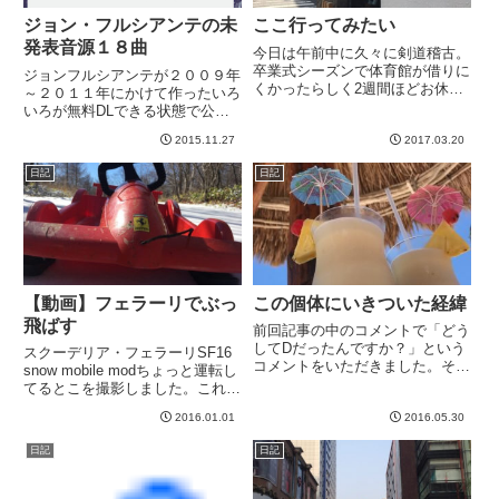
ジョン・フルシアンテの未
ここ行ってみたい
発表音源１８曲
今日は午前中に久々に剣道稽古。
卒業式シーズンで体育館が借りに
ジョンフルシアンテが２００９年
くかったらしく2週間ほどお休み
～２０１１年にかけて作ったいろ
でした。が、三連休でもあり参加
いろが無料DLできる状態で公開
者少なめ。その後移動して人形町
されてました。→ amass さん
へ。これから長男のちょっとした
2015.11.27
2017.03.20
のページ「リリースのためではな
発表会です。いっつも長蛇の列の
く、純粋に音楽を作ることを目的
日記
日記
「玉ひで」。行きたいと思いつ
に作られたもの」と言ってるそう
つ...
ですね。まだ全部聴いてませ...
【動画】フェラーリでぶっ
この個体にいきついた経緯
飛ばす
前回記事の中のコメントで「どう
してDだったんですか？」という
スクーデリア・フェラーリSF16
コメントをいただきました。それ
snow mobile modちょっと運転し
については長くなりそうなので記
てるとこを撮影しました。これが
事にしてみました^^もともと、ど
フェラーリパイロットの景色で
んピ～さんにお付き合いいただい
2016.01.01
2016.05.30
す。どうですか、この加速
て、000、OM、D、ギブソン、他
感。。。その後クラッシュした動
日記
日記
メーカーと弾いた中で、「...
画もありますが、間違えて画面が
横になっちゃった。ふ...