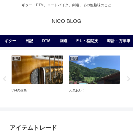
ギター・DTM、ロードバイク、剣道、その他趣味のこと
NICO BLOG
ギター
日記
DTM
剣道
F１・格闘技
時計・万年筆
日記
日記
日
594の弦高
天気良い！
中
アイテムトレード