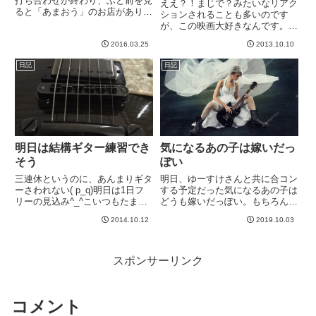
打ち合わせが終わり、ふと前を見
ええ？！まじで？みたいなリアク
ると「あまおう」のお店があり、
ションされることも多いのです
2Fに苺カフェありますとか書い
が、この映画大好きなんです。そ
てる。耐えきれずに入店。"どら
してこの曲も大好き。イントロの
きんぐ"激うま！！皮がもちっと
2016.03.25
2013.10.10
ピコピコピコピコピコピコが始ま
柔らかくたまらんです。中に入っ
るとテンションあがります＾＾初
日記
日記
てるあまおうが美味しいのは言
めて聴いたのが多分、小学生の頃
う...
だったと思うのですが、この曲の
ピ...
明日は結構ギター練習でき
気になるあの子は嫁いだっ
そう
ぽい
三連休というのに、あんまりギタ
明日、ゆーすけさんと共に合コン
ーさわれない( p_q)明日は1日フ
する予定だった気になるあの子は
リーの見込み^_^こいつもたまに
どうも嫁いだっぽい。もちろんギ
は弾かなくては^_^iPhoneからの
ターの話ですけども。「ギター
2014.10.12
2019.10.03
投稿-----
花嫁」で検索したらこんなのが。
有料画像のサンプルですが、すご
いな、これw話を戻すと、とある
ギターが気になっておりまし
スポンサーリンク
て、...
コメント