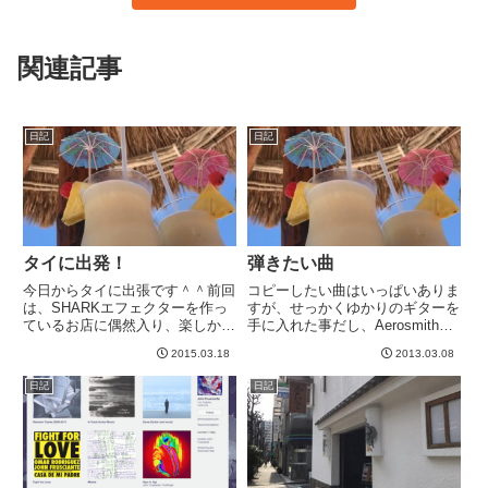
関連記事
日記
日記
タイに出発！
弾きたい曲
今日からタイに出張です＾＾前回
コピーしたい曲はいっぱいありま
は、SHARKエフェクターを作っ
すが、せっかくゆかりのギターを
ているお店に偶然入り、楽しかっ
手に入れた事だし、Aerosmithと
たです＾＾→ バンコクの楽器屋
Gunsの曲を練習したいなあと思
2015.03.18
2013.03.08
さんの記事前回は肉離れで、松葉
っています。一番好きなバンド＝
杖をつきながらの出張だったの
エアロスミスとか言っててギター
日記
日記
で、超つらかったのですが、今回
やってるくせに、まともに１曲通
は元気＾＾-----
してコピーしたのは、...