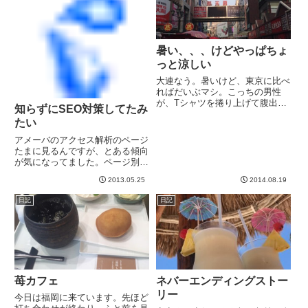
暑い、、、けどやっぱちょ
っと涼しい
大連なう。暑いけど、東京に比べ
ればだいぶマシ。こっちの男性
が、Tシャツを捲り上げて腹出し
知らずにSEO対策してたみ
て歩いてるのに最初驚きます。若
たい
い人もおじさんもお爺さんもやっ
てますw 私も明日から暑かったら
アメーバのアクセス解析のページ
そうしようと思います^_^ホテル
たまに見るんですが、とある傾向
のロビーに上半身裸で入ってく...
が気になってました。ページ別の
閲覧数ってでますよね。今のとこ
2013.05.25
2014.08.19
ろ当ブログで最も見ていただいて
いるページはどうも、、、→ こ
日記
日記
れ （注）アメブロからの移行時
にどうも記事データを消失して
し...
苺カフェ
ネバーエンディングストー
リー
今日は福岡に来ています。先ほど