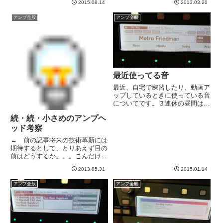
興味を持ちましたwその頃、ちょ
2015.08.14
2013.03.20
アンプ、、、本当爆音です。マス
うど超ヘビーサウンドの音楽が結
ターはありますが、自宅使用では
アンプ全般
アンプ全般
構好きだった影響で、メサのレ
やはりアッテネーターいります
ク...
ね。ギター肘が治ったら、しっか
り...
最近使ってる音
最近、自宅で練習したり、動画ア
ップしているときに使っている音
についてです。３連休の昼間はア
ンプから音出せましたが、夕方～
続・続・小さめのアンプヘ
夜になるとKemperです。その時
使っている音色は、ここ最近、９
ッド考察
０％以上、マーラさんお持ちの
→ 前の記事将来の技術革新には
Metro Friedman...
期待するとして、とりあえず目の
前はどうするか。。。こんだけの
文字数を費やしてきましたが、要
2013.05.31
2015.01.14
はあれですよ。ギター弾いた後飲
みたいだけです。そう考えていく
アンプ全般
アンプ全般
と、ぶっちゃけ、小さくて軽い必
要すらない。重かろうがなんだ
ろ...