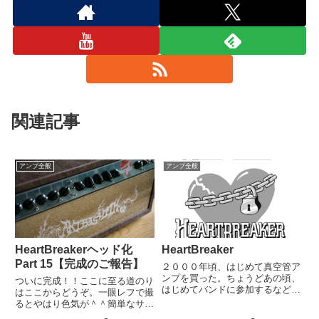
関連記事
アンプ全般
アンプ全般
HeartBreakerヘッド化
HeartBreaker
Part 15【完成のご報告】
２０００年頃、はじめて真空管ア
ンプを買った。ちょうどあの頃、
ついに完成！！ここに至る道のり
はじめてバンドに参加するなどし
はここからどうぞ。一眼レフで撮
て、はじめて自宅用マーシャル
るとやはり色気が＾＾簡単なサウ
10W以外のギターアンプの存在に
ンドサンプルを撮りました。この