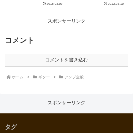
型のButterslaxも掲載されてます
れ、すごくいいんですが、どうに
2016.03.09
2013.03.10
ね。やはり、このアンプルックス
もタイミングがずれる。いわゆる
かっこいい。-----
レイテンシーってやつですね。
DAWはLogicを使ってるんです
が、「低レイテンシーモ...
スポンサーリンク
コメント
コメントを書き込む
ホーム
ギター
アンプ全般
スポンサーリンク
タグ