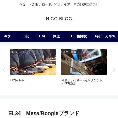
ギター・DTM、ロードバイク、剣道、その他趣味のこと
NICO BLOG
ギター
日記
DTM
剣道
F１・格闘技
時計・万年筆
剣道
ギター本体
エ
稽古45回目
お借りしたSilversky弾きながら
エク
RIZIN観戦
子
EL34 Mesa/Boogieブランド