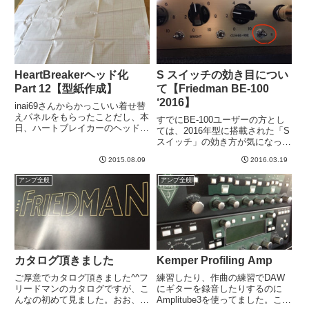
これはちょっ...
HeartBreakerヘッド化
S スイッチの効き目につい
Part 12【型紙作成】
て【Friedman BE-100
‘2016】
inai69さんからかっこいい着せ替
えパネルをもらったことだし、本
すでにBE-100ユーザーの方とし
日、ハートブレイカーのヘッドキ
ては、2016年型に搭載された「S
ャビ製作を再開しました。過去記
スイッチ」の効き方が気になって
事は下のリンクにまとめてありま
るかもしれません。ということで
す^_^新しいタブで開く)まず
2015.08.09
2016.03.19
クイック動画を撮ってみました。
は、、、アマゾンで買った模造紙
アンプのEQセッティングはおお
アンプ全般
アンプ全般
というか、紙を広げます。...
よそ全部５です。こういうのは動
画とかで音聞くよりも、...
カタログ頂きました
Kemper Profiling Amp
ご厚意でカタログ頂きました^^フ
練習したり、作曲の練習でDAW
リードマンのカタログですが、こ
にギターを録音したりするのに
んなの初めて見ました。おお、新
Amplitube3を使ってました。こ