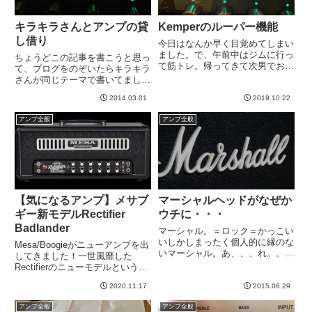
キラキラさんとアンプの貸
Kemperのルーパー機能
し借り
今日はなんか早く目覚めてしまい
ました。で、午前中はジムに行っ
ちょうどこの記事を書こうと思っ
て筋トレ。帰ってきて次男でお昼
て、ブログをのぞいたらキラキラ
食べ、即位礼正殿の儀をテレビで
さんが同じテーマで書いてました
みる。一方、妻と長男はどっかに
＾＾→ キラキラさんブログキラ
出かけてます。14時から次男の
2014.03.01
2019.10.22
キラさんがKemper導入されたの
友達が家に遊びにくるが、完全放
をきっかけに、私が自分で見よう
アンプ全般
アンプ全般
置で私は部屋に篭り、ギターで
見まねでとったMark Vのプロフ
遊...
ァイルを送っておりまし...
【気になるアンプ】メサブ
マーシャルヘッドがなぜか
ギー新モデルRectifier
ウチに・・・
Badlander
マーシャル。＝ロック＝かっこい
いしかしまったく個人的に縁のな
Mesa/Boogieがニューアンプを出
いマーシャル。あ、、、れ。。。
してきました！一世風靡した
ウチになぜかマーシャルがある
Rectifierのニューモデルというこ
よ？MODEL 2555通称「ブラック
とで期待が高まりますね。
ジュビリー」じゃないですか！！
2020.11.17
2015.06.29
Badlanderって名前もカコイイ。
ジュビリーといえば、スラッシュ
自宅からライブまでどこでも使え
アンプ全般
アンプ全般
とか、、、ジョン・フルシ...
る可用性高いスペックおお。。。