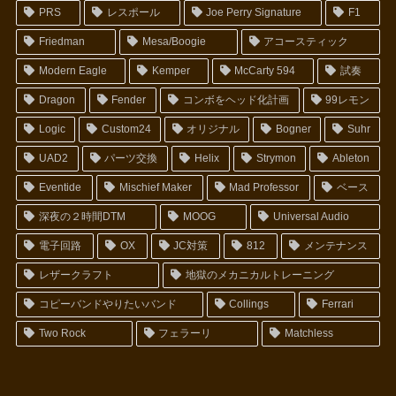
PRS
レスポール
Joe Perry Signature
F1
Friedman
Mesa/Boogie
アコースティック
Modern Eagle
Kemper
McCarty 594
試奏
Dragon
Fender
コンボをヘッド化計画
99レモン
Logic
Custom24
オリジナル
Bogner
Suhr
UAD2
パーツ交換
Helix
Strymon
Ableton
Eventide
Mischief Maker
Mad Professor
ベース
深夜の２時間DTM
MOOG
Universal Audio
電子回路
OX
JC対策
812
メンテナンス
レザークラフト
地獄のメカニカルトレーニング
コピーバンドやりたいバンド
Collings
Ferrari
Two Rock
フェラーリ
Matchless