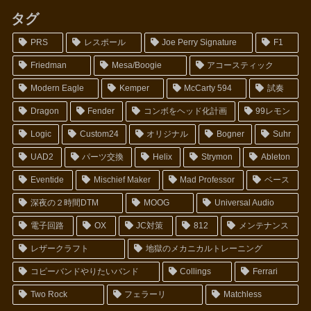
タグ
PRS
レスポール
Joe Perry Signature
F1
Friedman
Mesa/Boogie
アコースティック
Modern Eagle
Kemper
McCarty 594
試奏
Dragon
Fender
コンボをヘッド化計画
99レモン
Logic
Custom24
オリジナル
Bogner
Suhr
UAD2
パーツ交換
Helix
Strymon
Ableton
Eventide
Mischief Maker
Mad Professor
ベース
深夜の２時間DTM
MOOG
Universal Audio
電子回路
OX
JC対策
812
メンテナンス
レザークラフト
地獄のメカニカルトレーニング
コピーバンドやりたいバンド
Collings
Ferrari
Two Rock
フェラーリ
Matchless