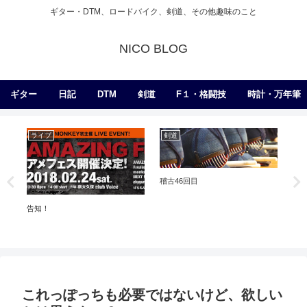
ギター・DTM、ロードバイク、剣道、その他趣味のこと
NICO BLOG
ギター
日記
DTM
剣道
F１・格闘技
時計・万年筆
ライブ
剣道
日
稽古46回目
告知！
骨
み
これっぽっちも必要ではないけど、欲しい