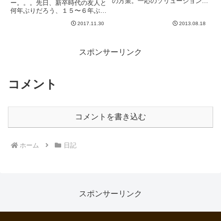
の方策。一応のソリューションは
ー。。。先日、新卒時代の友人と
確立したものの、まだまだ改善し
何年ぶりだろう、１５〜６年ぶり
たい。↓ 現在のソリューショ
に会ってきました。一時期、音信
ン・・・ださい。というか暑苦し
2017.11.30
2013.08.18
不通系だったのですが、いろいろ
い？理想は、こんな感じで涼しげ
大変だった様子。今は、バリバリ
にアンプヘッドを持ち運ぶ事なん
と頑張っていて、仕事の方もとあ
です...
る会社の代表に就任するなど上り
スポンサーリンク
調...
コメント
コメントを書き込む
ホーム
日記
スポンサーリンク