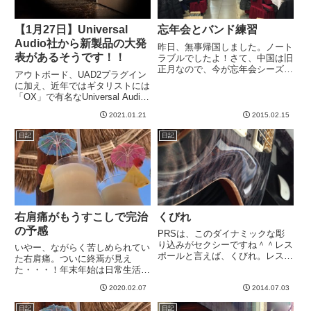
【1月27日】Universal
忘年会とバンド練習
Audio社から新製品の大発
昨日、無事帰国しました。ノート
表があるそうです！！
ラブルでしたよ！さて、中国は旧
正月なので、今が忘年会シーズン
アウトボード、UAD2プラグイン
です。取引先の会社とこちらの
に加え、近年ではギタリストには
日・中スタッフ混合で忘年会して
「OX」で有名なUniversal Audio
きました。手前にもう一つずつテ
からメールが来てまして、なんで
ーブルがありました＾＾さて、中
2021.01.21
2015.02.15
も「スペシャル・プロダクト・ア
国式忘年会、日本式とは少し違う
ナウンスメント」があるそうで
趣...
日記
日記
す！！！なんだとお！！！！！公
式ページはこち...
右肩痛がもうすこしで完治
くびれ
の予感
PRSは、このダイナミックな彫
り込みがセクシーですね＾＾レス
いやー、ながらく苦しめられてい
ポールと言えば、くびれ。レスポ
た右肩痛。ついに終焉が見え
ールは曲線美がたまらんですねw-
た・・・！年末年始は日常生活に
----
超支障があるくらい痛くなり、つ
2020.02.07
2014.07.03
いにレントゲンとかMRIとか撮っ
てくれるような病院に行くことを
日記
日記