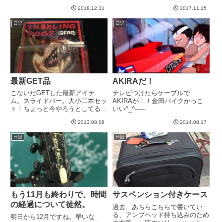
ジしたいことがでてきたのと、ギ
イタリアがW杯に出れないと
ターもアコギもエレキももっと頑
2018.12.31
2017.11.15
は。。。もう１０年くらいワール
張りたいし、ライブももっとやり
ドサッカーを観てないので事情に
日記
日記
たい。アコギは今ナウシカの曲...
うとかったので、衝撃でした。
2006年ドイツ大会優勝あたりで
情報が...
最新GET品
AKIRAだ！
こないだGETした最新アイテ
テレビつけたらケーブルで
ム。スライドバー。大小二本セッ
AKIRAが！！金田バイクかっこ
ト！ちょっと今やろうとしてる曲
いい^_^-----
につかえるのではないか、、、
2013.08.08
2014.08.17
と。あと、そのうちエアロスミス
のDraw the Lineの練習に使おう
日記
日記
と思っている。そして、なんとい
ってもこれ！前にも書い...
もう11月も終わりで、時間
サスペンション付きケース
の経過について徒然。
過去、あちらこちらで書いてい
る、アンプヘッド持ち込みのため
明日から12月ですね。早いな