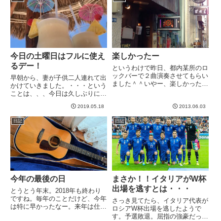
決意。そしたら、スポーツ整形の
分野で実績のある病院が比較的近
く...
今日の土曜日はフルに使え
楽しかったー
るデー！
というわけで昨日、都内某所のロ
ックバーで２曲演奏させてもらい
早朝から、妻が子供二人連れて出
ました＾＾いやー、楽しかった＾
かけていきました。・・・という
＾（看板等はぬりつぶしてます）
ことは、、、今日は久しぶりに、
ここは普段はバーで、イベント的
完全に一人モード！何しようか
にお店主催でセッションをやるそ
2019.05.18
2013.06.03
な。。。といっても概ね決まって
うです。今回は曲があらかじめ決
ますが。まず、午前中はギター
日記
日記
まっているタイプなので、セッ
練。で、午後は剣道の出稽古に行
シ...
く。出稽古については、居住区が
主催...
今年の最後の日
まさか！！イタリアがW杯
出場を逃すとは・・・
とうとう年末。2018年も終わり
ですね。毎年のことだけど、今年
さっき見てたら、イタリア代表が
は特に早かったなー。来年は仕事
ロシアW杯出場を逃したようで
の面でも新しく勉強してチャレン
す。予選敗退。屈指の強豪だった