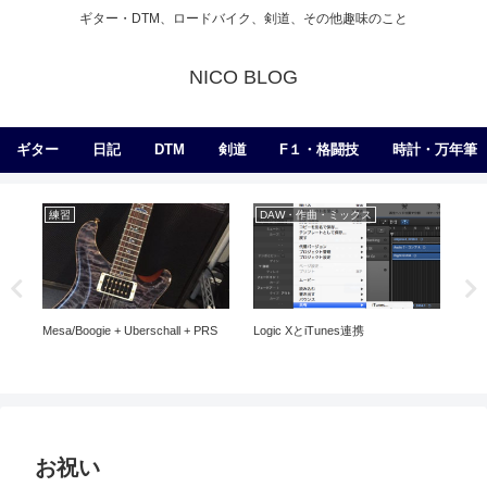
ギター・DTM、ロードバイク、剣道、その他趣味のこと
NICO BLOG
ギター
日記
DTM
剣道
F１・格闘技
時計・万年筆
練習
DAW・作曲・ミックス
練
Mesa/Boogie + Uberschall + PRS
Logic XとiTunes連携
デ
お祝い