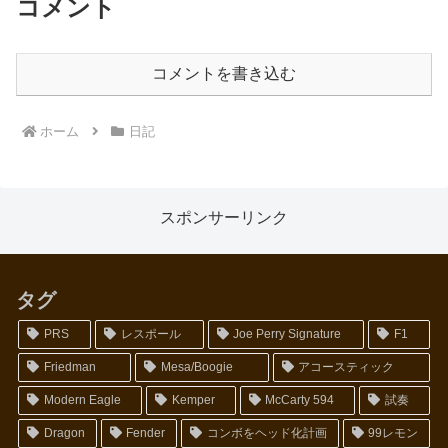
コメント
コメントを書き込む
ホーム
日記
スポンサーリンク
タグ
PRS
レスポール
Joe Perry Signature
F1
Friedman
Mesa/Boogie
アコースティック
Modern Eagle
Kemper
McCarty 594
試奏
Dragon
Fender
コンボをヘッド化計画
99レモン