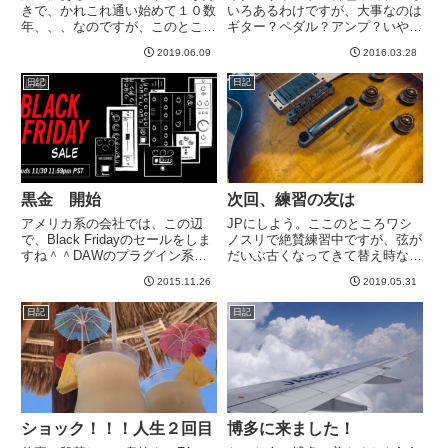
きで、かれこれ通い始めて１０数
いろあるわけですが、大事なのは
年、、、なのですが、このところ
ギター？ペダル？アンプ？いや、
ご無沙汰してました。1年ちょい
音の最終出口のキャビだろう、と
2019.06.09
2016.03.28
いってなかったかな？？というわ
かいう話ってありますよね。まあ
けで友人連れて行ってきました。
こういう話が大好物なわけです。
日記
日記
下は写真撮影していい、という時
エレキギターって演奏そのものと
間で撮りました＾＾男性、女
同じくらい音色作りの重要性、
性、...
と...
黒金 開始
次回、練習の友は
アメリカ系の会社では、この辺
JPにしよう。ここのところワシ
で、Black Fridayのセールをしま
ノスリで絶賛練習中ですが、弦が
すね＾＾DAWのプラグイン系
だいぶ古くなってきて替え時な感
が、一斉にBlack Fridayのメール
じです。ここのところ、あんまり
2015.11.26
2019.05.31
を送ってくるようになります。こ
弾いてない感じもあったので、次
れに加えて割引クーポンみたいな
回はJPにしよう＾＾さて、この
日記
日記
のももらったので、結構安くな
ブログでも何度か書いてますが、
る。前に書い...
山崎豊子ファンな私。当然、
「白...
ショック！！！人生２回目
博多に来ました！