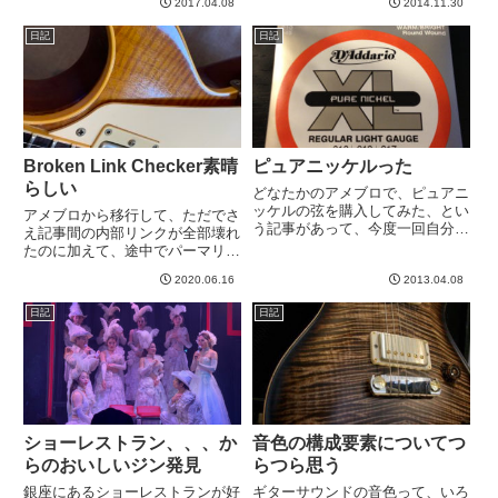
2017.04.08
2014.11.30
す。写真があんまり良くないです
日は練習してました。次回もおそ
がw-----
らくアジカンコピーと思われる。
日記
日記
アジカンのギターの人は、なんと
いうか４分音符は４分音符、と...
Broken Link Checker素晴
ピュアニッケルった
らしい
どなたかのアメブロで、ピュアニ
ッケルの弦を購入してみた、とい
アメブロから移行して、ただでさ
う記事があって、今度一回自分も
え記事間の内部リンクが全部壊れ
買ってみようと思っていました。
たのに加えて、途中でパーマリン
今回はこれに張り替えてみまし
ク設定を変えたことにより、途中
た。D'Addarui Pure Nichel。
2020.06.16
2013.04.08
の労力も全て無駄になると言う苦
あ、、、値札ついたままだw 6
行を味わっていました。もともと
日記
日記
弦が.046じ...
は、SearchRegExで正規表現で
アメブロへのリンクを探...
ショーレストラン、、、か
音色の構成要素についてつ
らのおいしいジン発見
らつら思う
銀座にあるショーレストランが好
ギターサウンドの音色って、いろ