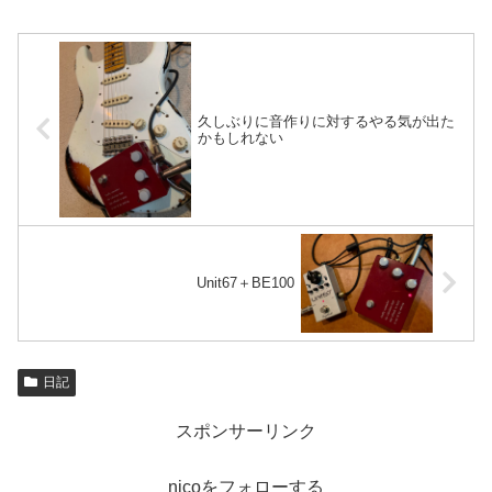
久しぶりに音作りに対するやる気が出た
かもしれない
Unit67＋BE100
日記
スポンサーリンク
nicoをフォローする