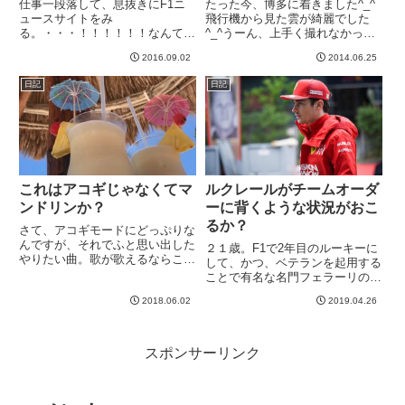
仕事一段落して、息抜きにF1ニ
たった今、博多に着きました^_^
ュースサイトをみ
飛行機から見た雲が綺麗でした
る。・・・！！！！！！なんてこ
^_^うーん、上手く撮れなかった
と。。。ベルギーGPを見逃して
^_^;-----
2016.09.02
2014.06.25
いた。。。ここのところ忙しかっ
たのですが、まさかF1を忘れる
日記
日記
とは。うっかりミスによるレース
の見逃しは、いつぞやのカナダ
GP以来です。そ...
これはアコギじゃなくてマ
ルクレールがチームオーダ
ンドリンか？
ーに背くような状況がおこ
るか？
さて、アコギモードにどっぷりな
んですが、それでふと思い出した
２１歳。F1で2年目のルーキーに
やりたい曲。歌が歌えるならこれ
して、かつ、ベテランを起用する
弾き語りしたい。R.E.MのLosing
ことで有名な名門フェラーリのレ
My Religionです＾＾前にもどっ
ギュラードライバーという大抜擢
かで１回くらい書いたかもです
2018.06.02
2019.04.26
をうけたシャルル・ルクレール。
が、R.E.Mが結構好き。このPV
その期待通りの活躍によって、フ
の中盤...
ェラーリ周辺がざわついてます
な。４度のチャンピオンである
スポンサーリンク
ベ...