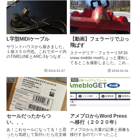
普通のラーメンだとここからく
このミディアムサイズ・シャーシ
日記
日記
る！ってところで味が消えて無く
の選択肢が広がる事を願ってま
なる感じ。これは初めての食感
す。さて、自宅には以前海外...
^...
L字型MIDIケーブル
【動画】フェラーリでぶっ
飛ばす
サウンドハウスから届きました。
１個３５０円也。これでボード内
スクーデリア・フェラーリSF16
のTIMELINEとARC-3をつなぎま
snow mobile modちょっと運転し
す。このL字型のMIDIケーブルっ
てるとこを撮影しました。これが
て、HOSAというメーカーのもの
フェラーリパイロットの景色で
一択のようです。ボード内のシー
2014.01.07
2016.01.01
す。どうですか、この加速
ルドはソルダーレスケーブルなど
感。。。その後クラッシュした動
日記
日記
のおかげで、自...
画もありますが、間違えて画面が
横になっちゃった。ふ...
セールだったからつ
アメブロからWord Press
い、、、
へ移行（２０２０年）
あ！これセールになってる！と思
アメブロから大量の記事と画像を
ったら気絶して気付いたら注文確
移行するのでハマったこと