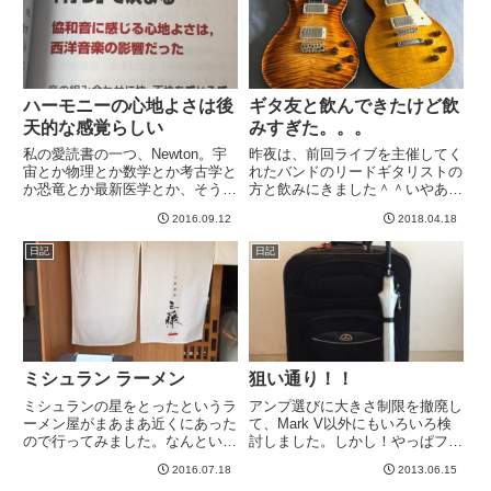
ハーモニーの心地よさは後
ギタ友と飲んできたけど飲
天的な感覚らしい
みすぎた。。。
私の愛読書の一つ、Newton。宇
昨夜は、前回ライブを主催してく
宙とか物理とか数学とか考古学と
れたバンドのリードギタリストの
か恐竜とか最新医学とか、そうい
方と飲みにきました＾＾いやあ、
う専門領域を、一般の人向けに説
盛り上がりました。ギター談義。
2016.09.12
2018.04.18
明するって感じの雑誌です。イラ
中でも面白かったのは、ギター重
ストや写真が美しいので、ペラペ
量の話。私はレスポールでいう
日記
日記
ラめくってるだけでも楽しいので
と、JPくらいの重さが丁度良い
すが、今月号に興味深い記事...
と思っていて、すなわち3.8kg...
ミシュラン ラーメン
狙い通り！！
ミシュランの星をとったというラ
アンプ選びに大きさ制限を撤廃し
ーメン屋がまあまあ近くにあった
て、Mark V以外にもいろいろ検
ので行ってみました。なんという
討しました。しかし！やっぱフル
か新しいラーメンでした^_^味は
サイズヘッドはでかい！その点
2016.07.18
2013.06.15
するんだけど、すごいあっさり。
Mark Vはがんばってるよ。。。