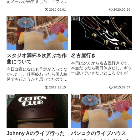
定メールが来てました、「プラズ
マ」とか聞くとそれだけでワクワ
2019.09.01
2020.05.26
クする人は多いはず！プラズマと
いうだけでなんか強そうと言う
日記
日記
か、なんというか、血湧き肉躍る
ものがありますな。物質の状態の
話...
スタジオ満杯＆次回ぷち作
名古屋行き
曲について
本日は夕方から名古屋行きです。
本当だったら明日休みだし、ギタ
今日は夜になにも予定が入ってな
ー担いでいきたいところですが、
かったし、仕事終わったら個人練
テニス肘、いや！ギター肘により
習でも行こうかと思ってたのです
断念。本来であれば、モカたん
が、あいにくスタジオが満杯。２
⭐︎ をキャノッサさんに抱っこし
2013.11.15
2015.08.07
３時からなら、、、と言われる
てもらいたいところでした
が、なんか仕事忙しくて疲れたの
日記
日記
が。。。 -----
で、まあ今日はいいや、と先ほど
帰ってきました。直近でギター関
連...
Johnny Aのライブ行った
バンコクのライブハウス