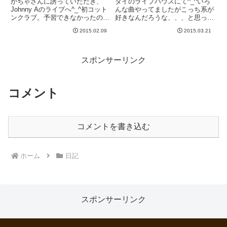
がちゃさんに誘っていただき、
タイのライブハウスにて^_^いろ
Johnny Aのライブへ^_^初コット
んな曲やってましたがこっち系が
ンクラブ。予習できなかったので
好きなんだろうな、、、と思って
曲は全く知りませんでしたが、す
見てたらやはり来た。ペインキラ
2015.02.09
2015.03.21
ごく楽しかったです。個人的なベ
ー！w楽しかった^_^-----
ストプレイはSuperstitionのカバ
ーでした＾＾有名なあのリフとメ
ロディーを...
スポンサーリンク
コメント
コメントを書き込む
ホーム
日記
スポンサーリンク