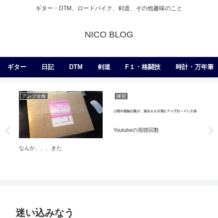
ギター・DTM、ロードバイク、剣道、その他趣味のこと
NICO BLOG
ギター
日記
DTM
剣道
F１・格闘技
時計・万年筆
アンプ全般
練習
練
ラ
Youtubeの視聴回数
なんか、、、きた
迷い込みなう