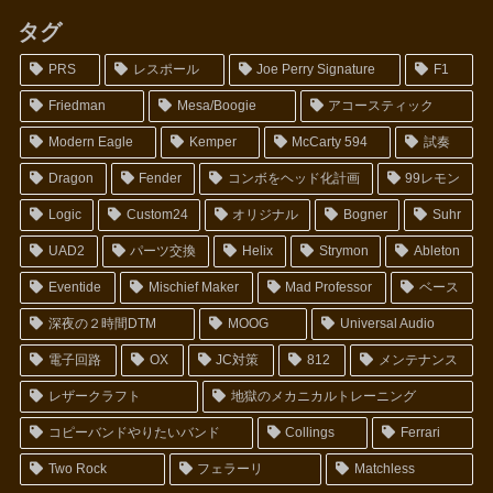
タグ
PRS
レスポール
Joe Perry Signature
F1
Friedman
Mesa/Boogie
アコースティック
Modern Eagle
Kemper
McCarty 594
試奏
Dragon
Fender
コンボをヘッド化計画
99レモン
Logic
Custom24
オリジナル
Bogner
Suhr
UAD2
パーツ交換
Helix
Strymon
Ableton
Eventide
Mischief Maker
Mad Professor
ベース
深夜の２時間DTM
MOOG
Universal Audio
電子回路
OX
JC対策
812
メンテナンス
レザークラフト
地獄のメカニカルトレーニング
コピーバンドやりたいバンド
Collings
Ferrari
Two Rock
フェラーリ
Matchless