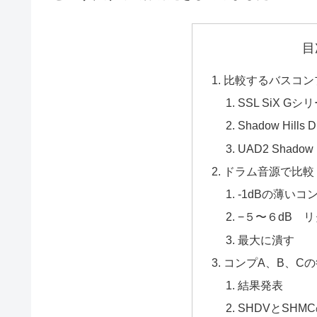
目
比較するバスコン
SSL SiX Gシリ
Shadow Hills D
UAD2 Shadow H
ドラム音源で比較
-1dBの薄いコ
−５〜６dB 
最大に潰す
コンプA、B、C
結果発表
SHDVとSHM