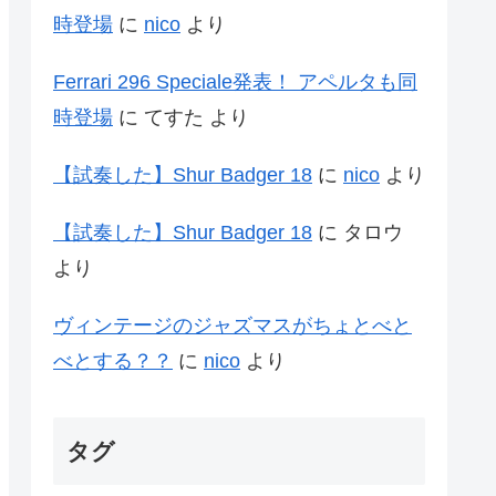
時登場
に
nico
より
Ferrari 296 Speciale発表！ アペルタも同
時登場
に
てすた
より
【試奏した】Shur Badger 18
に
nico
より
【試奏した】Shur Badger 18
に
タロウ
より
ヴィンテージのジャズマスがちょとべと
べとする？？
に
nico
より
タグ