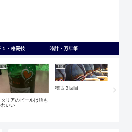
F１・格闘技
時計・万年筆
日記
剣道
日記
ギター
に・・
稽古３回目
イタリアのビールは瓶も
かわいい