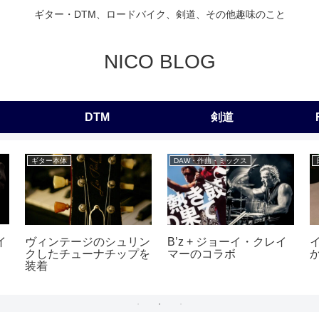
ギター・DTM、ロードバイク、剣道、その他趣味のこと
NICO BLOG
DTM
剣道
ギター本体
DAW・作曲・ミックス
イ
ヴィンテージのシュリン
B’z + ジョーイ・クレイ
クしたチューナチップを
マーのコラボ
装着