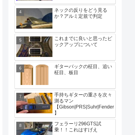
ネックの反りをどう見る
か？アルミ定規で判定
これまでに良いと思ったピ
ックアップについて
ギターバックの柾目、追い
柾目、板目
手持ちギターの重さを次々
測るマン
【Gibson|PRS|Suhr|Fender
】
フェラーリ296GTS試
乗！！これはすげえ