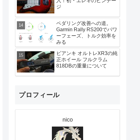
入！初・エレキのビンテー
ジ
ペダリング改善への道。
Garmin Rally RS200でパワ
ーフェーズ、トルク効率を
みる
ビアンキ オルトレXR3の純
正ホイール フルクラム
818DBの重量について
プロフィール
nico