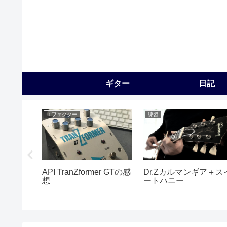
ギター
日記
エフェクター
練習
Dr.Zカルマンギア＋ス
API TranZformer GTの感
ートハニー
想