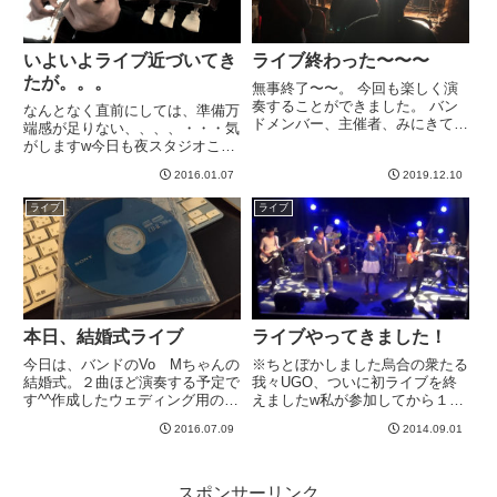
いよいよライブ近づいてき
ライブ終わった〜〜〜
たが。。。
無事終了〜〜。 今回も楽しく演
奏することができました。 バン
なんとなく直前にしては、準備万
ドメンバー、主催者、みにきてく
端感が足りない、、、、・・・気
ださった方々に感謝＾＾ さて、
がしますw今日も夜スタジオこも
10月から「ちゃんと弾く」とい
ろうかな。。。終わりの時間が見
うことをテーマに割と練習に励ん
2016.01.07
2019.12.10
えないのですが、早めに終わった
できたんですが、今回のライブに
ら行こう。今回、当日リハもなし
ライブ
ライブ
おける自分の出来はちといまい
なので、いきなりぶっつけ本番で
ち...
す。若干、セットリスト通して
の...
本日、結婚式ライブ
ライブやってきました！
今日は、バンドのVo Mちゃんの
※ちとぼかしました烏合の衆たる
結婚式。２曲ほど演奏する予定で
我々UGO、ついに初ライブを終
す^^作成したウェディング用の曲
えましたw私が参加してから１年
をCDに焼く。直前に大連に行っ
半くらいですかね？月１で練習し
2016.07.09
2014.09.01
ていたため、帰宅してから作業し
つつ、一回もライブ無しだったの
たのですが、バランスが気になっ
ですが、ようやく昨日、目標達成
てやり直して、、とかやってたら
しました＾＾楽しかった＾＾リハ
わからなくなってきた^^;...
時と違って、中音で自分のギタ
スポンサーリンク