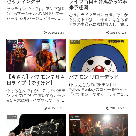
セッティング中
ライブ当日＋台風からの未
来予想図
セッティング中です。アンプは6
台！wマーシャル JVM410Hマー
むう。ライブ当日に台風。そこか
シャル シルバージュビリーボグ
ら見えるのは、「中止にはならず
ナー エクスタシー101bTwo Rock
大雨の中必死に機材搬入し、観客
Custom Reverb v3Two Rock
ゼロの中でライブする
Custom Reverb Signatureフリ...
2014.11.23
2018.07.28
我々」・・・そういう未来しか見
えないwwwいや、見に来てくだ
ライブ
ライブ
さるお気持ちでも、実際来れない
可能性大。いままで、「ぱちも
ん」は比較的...
【今さら】パチモン７月４
パチモン リローデッド
日ライブ【ですけど】
(ドラえもんのパチモン)The
Yellow Monkeyのコピーをやった
今さらなんですが、７月のパチモ
「パチモン」ですが、ライブ１回
ンライブについて書いてなかった
きりも残念なので、年末くらいに
w５月末に初ライブやって、その
またやりたいな、と密かに思って
後７月４日に急遽、枠をいただ
おりました。ところが昨日１通の
2015.08.31
2015.05.28
き、よっしーさん＆どんピ～さん
メールが。「一つバンドがキャン
バンドの前座として頑張ってきま
ライブ
ライブ
セルになったので...
した＾＾時間がなかったのでセト
リは一緒でした。キーボード
OKP...