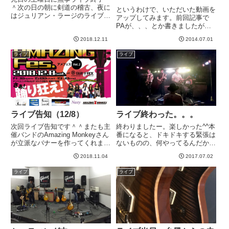
＾次の日の朝に剣道の稽古、夜に
というわけで、いただいた動画を
はジュリアン・ラージのライブと
アップしてみます。前回記事で
忙しくてブログ書く間がありませ
PAが、、、とか書きましたが、
んでした＾＾；今回は、LUNA
勘違いでしたw ビデオの位置的
SEAやりました＾＾自分個人的
2018.12.11
2014.07.01
に左が大きく録音されてたので、
にはLUNA SEAを全く通ってきて
ステレオの音量メーターみながら
ライブ
ライブ
ないので、どっかで聴い...
ちょっと右にパンをふってバラン
スを整えたら改善しました。あと
は...
ライブ告知（12/8）
ライブ終わった。。。
次回ライブ告知です＾＾またも主
終わりましたー。楽しかった^^本
催バンドのAmazing Monkeyさん
番になると、ドキドキする緊張は
が立派なバナーを作ってくれまし
ないものの、何やってるんだかわ
た。１２月８日 新宿Sun
からないような、どこかふわふわ
2018.11.04
2017.07.02
Face(HPはこちら）我々ぱちもん
としてしまいますね。経験不足！
の出番は、17：15演奏スタート
でも楽しかった。同期の曲でドラ
ライブ
ライブ
です。チケットは当然無料です
ムに届けてるクリックが、途中で
が、ライブハウ...
抜けちゃったらしく、大きくず...