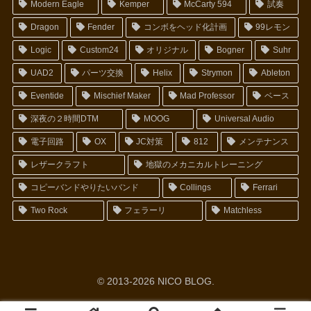
Modern Eagle
Kemper
McCarty 594
試奏
Dragon
Fender
コンボをヘッド化計画
99レモン
Logic
Custom24
オリジナル
Bogner
Suhr
UAD2
パーツ交換
Helix
Strymon
Ableton
Eventide
Mischief Maker
Mad Professor
ベース
深夜の２時間DTM
MOOG
Universal Audio
電子回路
OX
JC対策
812
メンテナンス
レザークラフト
地獄のメカニカルトレーニング
コピーバンドやりたいバンド
Collings
Ferrari
Two Rock
フェラーリ
Matchless
© 2013-2026 NICO BLOG.