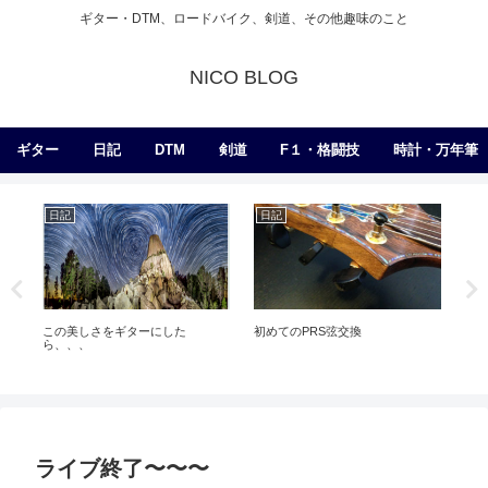
ギター・DTM、ロードバイク、剣道、その他趣味のこと
NICO BLOG
ギター
日記
DTM
剣道
F１・格闘技
時計・万年筆
日記
日記
練
この美しさをギターにした
初めてのPRS弦交換
こ
ら、、、
そ
ライブ終了〜〜〜