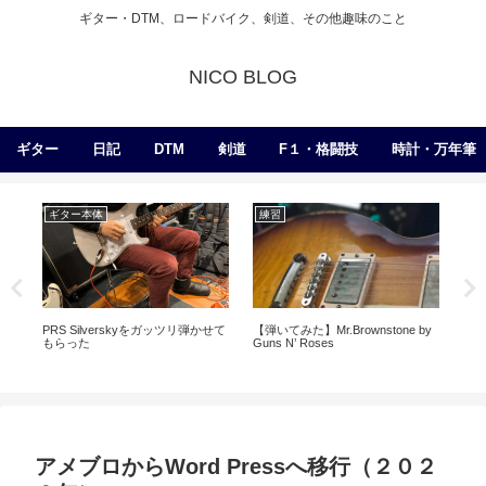
ギター・DTM、ロードバイク、剣道、その他趣味のこと
NICO BLOG
ギター
日記
DTM
剣道
F１・格闘技
時計・万年筆
ギター本体
練習
ギ
し
PRS Silverskyをガッツリ弾かせて
【弾いてみた】Mr.Brownstone by
モ
色比
もらった
Guns N’ Roses
アメブロからWord Pressへ移行（２０２