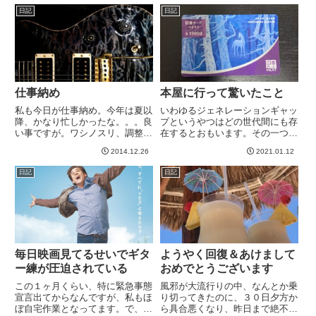
日記
日記
仕事納め
本屋に行って驚いたこと
私も今日が仕事納め。今年は夏以
いわゆるジェネレーションギャッ
降、かなり忙しかったな。。。良
プというやつはどの世代間にも存
い事ですが。ワシノスリ、調整に
在するとおもいます。その一つが
出さなきゃ。。。自分で自由自在
時代劇。息子たちの世代見てる
2014.12.26
2021.01.12
ににいじくって調整したので今の
と、例えば、時代劇とかほぼ見た
状態に自信がないですwあと髪も
ことがないわけです。まあせいぜ
日記
日記
切りにいかなきゃだなあ。
い大河ドラマくらいでしか日本の
サムライ時代の物語に触れる機会
が...
毎日映画見てるせいでギタ
ようやく回復＆あけまして
ー練が圧迫されている
おめでとうございます
この１ヶ月くらい、特に緊急事態
風邪が大流行りの中、なんとか乗
宣言出てからなんですが、私もほ
り切ってきたのに、３０日夕方か
ぼ自宅作業となってます。で、子
ら具合悪くなり、昨日まで絶不調