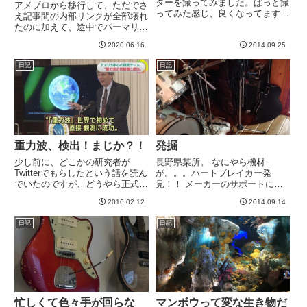
ターを撮ってみました。ぱっと撮
アメブロから移行して、ただでさ
ってみた感じ、良くなってます。
え記事間の内部リンクが全部壊れ
５のときも大分良くなったと思い
たのに加えて、途中でパーマリン
ましたが、６でも着実に良くなっ
ク設定を変えたことにより、途中
てる感じがします。向かって左側
2020.06.16
2014.09.25
の労力も全て無駄になると言う苦
のトップ表面がぼこぼこ傷ついて
行を味わっていました。もともと
日記
日記
いますが、これまででもっとも
は、SearchRegExで正規表現で
ボ...
アメブロへのリンクを探...
重力波、検出！まじか？！
発掘
少し前に、どこかの研究者が
長野県某所。 なにやら機材
Twitterでもらしたという話を読ん
が。。。ハートブレイカー発
でいたのですが、どうやら正式発
見！！ メーカーのサポートによ
表？！高校時代に、２００点満点
ると、発売からかなり経ってるの
2016.02.12
2014.09.14
の模試で１５点をマークした私で
で内部の抵抗器やコンデンサ等パ
すが、数学の話は大好きで、特に
ーツの経年劣化によりバイアス電
日記
日記
宇宙系。量子力学から超ひも理論
流値などのバランスが崩れている
的な話は大好物なわけです。...
可能性も考えられます、とのこ
と。 ...
忙しくて色々手が回らな
マンボウって変な生き物だ