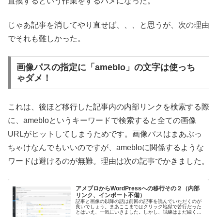
置換するという作業をするハメになった。
じゃあ記事を消してやり直せば、、、と思うが、次の理由
でそれも難しかった。
画像パスの指定に「ameblo」の文字は使っち
ゃダメ！
これは、後ほど移行した記事内の内部リンクを検索する際
に、amebloというキーワードで検索すると全ての画像
URLがヒットしてしまうためです。画像パスはまあぶっ
ちゃけなんでもいいのですが、amebloに関係するような
ワードは避けるのが無難。理由は次の記事でかきました。
アメブロからWordPressへの移行その２（内部
リンク、インポート不備）
記事と画像の以降の話は前回の記事を読んでいただくのが
良いでしょう。まあここまではクリック地獄で苦行だった
とはいえ、一気にいきました。しかし、試練はまだ続くの