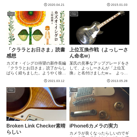
供たちも暇なので、夜に、往年の
でしたorzこんなに体調不良でつ
2020.04.21
2015.01.03
名映画を見る会というのをやって
らかったのって何年ぶりでしょ
いて、主にジャッキーチェンを観
う、、、ってくらいでしたwあま
日記
日記
せてましたwwジャッキー以外も
りに良くならなかったので病院に
もちろんあって、バック・トゥ
行きました。てっきりインフル
ー...
エ...
「クララとお日さま」読書
上位互換作戦（よっしーさ
感想
ん命名w）
カズオ・イシグロ待望の新作長編
某氏の見事なアップグレードをさ
「クララとお日さま」読了からし
して、よっしーさんが「上位互
ばらく経ちました。ようやく徐々
換」と名付けましたw→ よっし
に気持ちが整理できてきたので感
ーさんの上位互換の記事（よっし
2021.03.12
2013.05.28
想書きたいと思います。どんな本
ーさんのブログをいまさら私など
かと言うと、出版社の出してる粗
がリンクする必要はないと思いま
日記
日記
筋を引用します。子供の愛玩用に
すが^^;)いやあ～、、、秀逸なネ
開発された人工フレンドのクラ
ーミングですねw実はこの上位...
ラ...
Broken Link Checker素晴
iPhone6カメラの実力
らしい
カメラが良くなったらしいのでギ