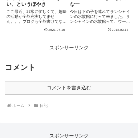
い、というぼやき
なー
ここ最近、非常に忙しくて、趣味
今日は下の子を連れてサンシャイ
の活動が全然充実してませ
ンの水族館に行って来ました。サ
ん。。。ブログも全然書けてな
ンシャインの水族館って、ウーパ
い。そしてまだまだこの忙しさは
ールーパーかエリマキトカゲ以来
2021.07.16
2018.03.17
続きそうです。特に全然ギター系
かもしれないw いつだ？wwなん
ができてない。せっかくフレット
かいい感じの施設になってました
交換して弦交換したジャズマスな
^^このウーシャンフェイ・ドラゴ
のに、全然弾けてない。ジャズマ
ン（名前は違う）という中国...
スポンサーリンク
スを使っ...
コメント
コメントを書き込む
ホーム
日記
スポンサーリンク