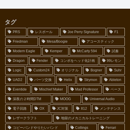
タグ
PRS
レスポール
Joe Perry Signature
F1
Friedman
Mesa/Boogie
アコースティック
Modern Eagle
Kemper
McCarty 594
試奏
Dragon
Fender
コンボをヘッド化計画
99レモン
Logic
Custom24
オリジナル
Bogner
Suhr
UAD2
パーツ交換
Helix
Strymon
Ableton
Eventide
Mischief Maker
Mad Professor
ベース
深夜の２時間DTM
MOOG
Universal Audio
電子回路
OX
JC対策
812
メンテナンス
レザークラフト
地獄のメカニカルトレーニング
コピーバンドやりたいバンド
Collings
Ferrari