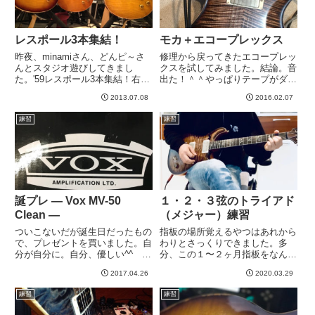
レスポール3本集結！
モカ＋エコープレックス
昨夜、minamiさん、どんピ～さ
修理から戻ってきたエコープレッ
んとスタジオ遊びしてきまし
クスを試してみました。結論。音
た。'59レスポール3本集結！右か
出た！＾＾やっぱりテープがダメ
らどんピ～さんのGoldie。
だったらしいです。でも、ぐらつ
2013.07.08
2016.02.07
minamiさんのR9。私のJoe Perry
いてたパーツをしっかり補強して
'59です。アンプもminamiさんの
もらったり、一応修理はなされた
練習
練習
JVM410H、どんピ～さんの...
ので良しとしよう。とにかく音が
出れば文句無し。というわけ
で、...
誕プレ — Vox MV-50
１・２・３弦のトライアド
Clean —
（メジャー）練習
ついこないだが誕生日だったもの
指板の場所覚えるやつはあれから
で、プレゼントを買いました。自
わりとさっくりできました。多
分が自分に。自分、優しい^^ プ
分、この１〜２ヶ月指板をなんと
レゼント買ってあげるなんて、自
なく意識してたからだと思いま
2017.04.26
2020.03.29
分に。さて、ブツはVoxから
す。で、目的として指板上の音程
の、、、どん！MV-50 Cleanとい
覚えようと思って取り組んだら割
練習
練習
うやつです！アンプです！これ、
とすぐできた＾＾完璧には程遠い
発表当時、めっちゃ気...
ですが、今まで結構ブラックボッ