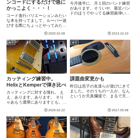
ンコードにするだけで急に
今月後半に、月１回のバンド練習
かっこよく・・・！
があります。そういや、最近バン
ドのほうでやってる練習曲弾いて
コード進行バリエーションみたい
ないなあ、と思って昨夜ちょっと
な本を持ってまして、ルーパー遊
一回ずつ弾いて寝るか、とおもっ
びする際にちょっとやってみたり
てやってみたら。笑った。半分以
するのですが、どうもしっくりこ
上忘れてたwwwいやー、ヤバい
2020.02.08
2013.10.10
ない。 童謡っぽすぎるという
ですね。まあ、でもバンドのほ
か、素直すぎてなんかなー、みた
う...
練習
練習
いな。 そこにワンポイント加
えたいので、じゃあ7t...
カッティング練習中。
課題曲変更かも
HelixとKemperで弾き比べ
昨日は息子の友達らが遊びにきて
ました。そのうちの一人が、なん
カッティングに対する憧れ。 え
というか天真爛漫で、まるで天使
え、あります。あります。 そり
のような子（男子中学生だが）で
ゃあもう濃厚にありますとも。
して、つかつかやってきて、まっ
ということで練習中。 せっかく
すぐ目をみてこう言った。という
2020.02.22
2017.05.08
なので、HelixとKemperで弾き比
か、合唱部に属する彼はやたら綺
べ。 HelixのAC30モデルに対応し
練習
練習
麗な声でこう歌いはじめた。天
てKemperもAC30のプロファイル
使...
で...