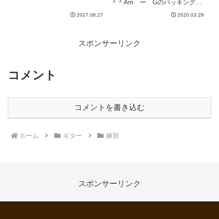
＾＾Am ー Gのバッキングを
ると運指そのものはそこまで厄介
作って、Am、Gをローフレット
ではないけど、忙しいのと繰り返
2017.08.27
2020.03.29
から交互に弾いていきます。で、
しが少ないので覚えるのが大
上がりきったらコードだけではな
変。...
く単音でもアドリブで弾くのです
が、スケールというよりは原則
スポンサーリンク
的...
コメント
コメントを書き込む
ホーム
ギター
練習
スポンサーリンク