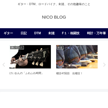
ギター・DTM、ロードバイク、剣道、その他趣味のこと
NICO BLOG
ギター
日記
DTM
剣道
F１・格闘技
時計・万年筆
弾いてみた
剣道
ア
けいおんの「ふわふわ時間」
稽古47回目 出稽古！
カ