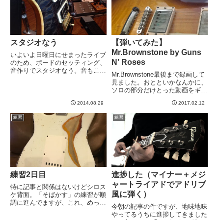
クス...
スタジオなう
【弾いてみた】
Mr.Brownstone by Guns
いよいよ日曜日にせまったライブ
N’ Roses
のため、ボードのセッティング、
音作りでスタジオなう。音もこれ
Mr.Brownstone最後まで録画して
でいいような、ダメなような。わ
見ました。おとといかなんかに、
からなくなって来ましたwww-----
ソロの部分だけとった動画をギタ
友のヤスさんに見てもらったらえ
2014.08.29
2017.02.12
らく褒めてもらったので、あれ、
じゃあもういいかな？と自分に甘
練習
練習
くなり、一気に撮って見ました。
しかし１曲続けると...
練習2日目
進捗した（マイナー＋メジ
ャートライアドでアドリブ
特に記事と関係はないけどシロス
風に弾く）
ケ背面。「そばかす」の練習が順
調に進んでますが、これ、めっさ
今朝の記事の件ですが、地味地味
忙しいなあ。ずっと音が動いてい
やってるうちに進捗してきました
て、休むところがない。やってみ