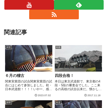
関連記事
剣道
剣道
６月の稽古
四段合格！
関東実業団の試合関東実業団の試
本日は東京武道館で、東京都の4
合にはじめて参加しました。初・
段・5段の審査会でした。ここ来
日本武道館！！！！いやー、感動
るの高校の試合以来だ。懐かしい
です。日本武道館って、全日本選
ー。もっとも応援オンリーでした
2023.07.02
2017.11.18
手権の会場で、自分のような一般
がw2度と剣道などしないだろう
人が試合できるところではないと
と思ってたのに、43になって四
剣道
剣道
おもってました。初戦、強豪とあ
段を受けにここにまた来るとは、