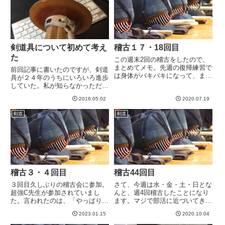
たったのですが、チームは善
わからんもんですねー。3段ま
戦。...
で...
剣道具について初めて考え
稽古１７・18回目
た
この週末2回の稽古をしたので、
まとめてメモ。先週の復帰練習で
前回記事に書いたのですが、剣道
は身体がバキバキになって、まじ
具が２４年のうちにいろいろ進歩
で数日しんどかったのですが、身
していた。私が知らなかっただけ
体が慣れたのか、今回は帰宅後、
で当時からあったのかもしれませ
あのボロ雑巾感は出なくなりまし
2016.05.02
2020.07.19
んがw中学高校のころなんてどん
たwさて、この二回の稽古は、自
な道具使うのかというのは、当然
剣道
剣道
分では進歩を感じました。先生
ながらほとんど意識してませんで
方...
した。それどころじゃないとい
う...
稽古３・４回目
稽古44回目
３回目久しぶりの稽古会に参加。
さて、今週は水・金・土・日とな
超強C先生が参加されていまし
んと、週4回稽古したことになり
た。言われたのは、「やっぱり地
ます。マジで部活に近づいてき
稽古になると基本打ちと違う打ち
た。コロナで良い点が一つあると
2023.01.15
2020.10.04
方になってしまう。一回、今日は
するならば、それは夜の仕事関係
打たれてもいいと腹くくって、地
の会食がほぼなくなったことによ