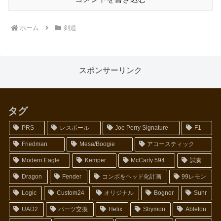
ホーム
剣道
スポンサーリンク
タグ
PRS
レスポール
Joe Perry Signature
F1
Friedman
Mesa/Boogie
アコースティック
Modern Eagle
Kemper
McCarty 594
試奏
Dragon
Fender
コンボをヘッド化計画
99レモン
Logic
Custom24
オリジナル
Bogner
Suhr
UAD2
パーツ交換
Helix
Strymon
Ableton