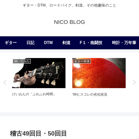
ギター・DTM、ロードバイク、剣道、その他趣味のこと
NICO BLOG
ギター
日記
DTM
剣道
F１・格闘技
時計・万年筆
弾いてみた
ギター本体
練
けいおんの「ふわふわ時間」
’99ヒスコレの劣化状況
RC
れ
稽古49回目・50回目