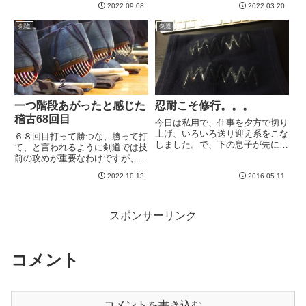
2022.09.08
2022.03.20
出してしまうと足幅がどんどん広
は右膝を曲げて逃すようなクセが
くなってしまうので、この右膝で
あることに気づいたので、これを
剣道
剣道
わずかに身体が前に出る感じを見
やめようという意識で稽古してい
せるのは割といいなと思いまし
ました。膝を曲げてしまうと、
た...
次...
一つ階段あがったと感じた
忍耐こそ修行。。。
稽古68回目
今日は私用で、仕事を夕方で切り
上げ、いろいろ送り迎え系をこな
６８回目打って勝つな、勝って打
しました。で、下の息子が先に行
て、と言われるように剣道では技
ってた剣道の道場にピックアッ
前の攻めが重要なわけですが、自
プ、、、のつもりがつい、ちょっ
分なりにここのところでの理解が
と稽古に参加してしまいまし
2022.10.13
2016.05.11
深まり、ぽんと一つ階段をのぼっ
た。・・・だって、やりたかった
たような感覚があります。「攻
から。。。肉離れから二週間。お
め」の理解にも非常に沢山の段階
およそ...
があるとおもうのですが、今回、
スポンサーリンク
一...
コメント
コメントを書き込む