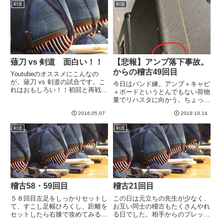
剣道
剣道
稽古でも基本と同じように打てる
り、平日夜の稽古にいける日が増
ようになる練習してみるといい」
えたということですね。しかし週
と...
４...
薙刀 vs 剣道 面白い！！
【悲報】アンプ落下事故。
からの稽古49回目
Youtubeのオススメにこんなの
が。薙刀 vs 剣道の試合です。こ
今日はバンド練。アンプ＋キャビ
れはおもしろい！！初回と再戦の
＋ボードというとんでもない荷物
２つあるのですが、お時間あれば
量でリハスタに向かう。ちょっと
ぜひ両方見ていただくと面白いと
道が凸凹していて、自分自身もち
思います。まずは初戦から。薙刀
2016.05.07
2019.10.14
ょっと横着した。その時、道の凹
は竹刀（？）が長いだけでなく、
凸で荷台がつっかかる。つっかか
剣道
剣道
スネを打てるのが大きな...
った反動で・・・・・・荷台の上
のキャビの上のアンプがぐら
っ・...
稽古58・59回目
稽古21回目
５８回目左足をしっかりセットし
この日は元立ちの先生が少なく、
て、すこし足幅ひろくし、距離を
お互い同士の稽古もたくさんやれ
セットしたら右膝で攻めてみる感
る日でした。相手からのプレッシ
じが調子良かった。実際に右足を
ャーを受けた時に、左膝、あるい