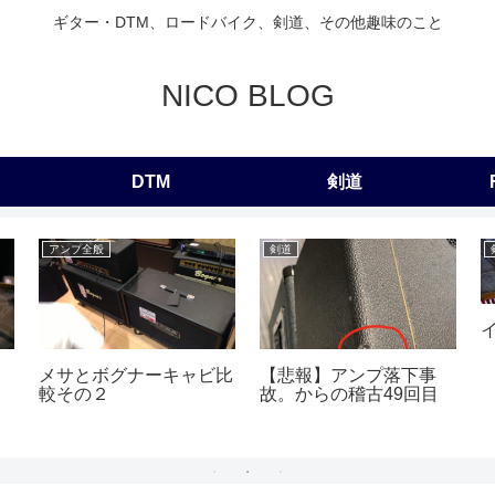
ギター・DTM、ロードバイク、剣道、その他趣味のこと
NICO BLOG
DTM
剣道
アンプ全般
剣道
メサとボグナーキャビ比
【悲報】アンプ落下事
較その２
故。からの稽古49回目