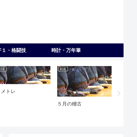
F１・格闘技
時計・万年筆
剣道
剣道
日記
イメトレ
５月の稽古
数学者