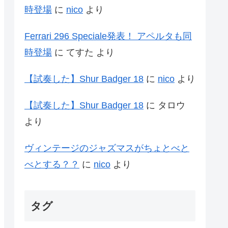
時登場
に
nico
より
Ferrari 296 Speciale発表！ アペルタも同
時登場
に
てすた
より
【試奏した】Shur Badger 18
に
nico
より
【試奏した】Shur Badger 18
に
タロウ
より
ヴィンテージのジャズマスがちょとべと
べとする？？
に
nico
より
タグ