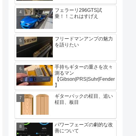
フェラーリ296GTS試
乗！！これはすげえ
フリードマンアンプの魅力
を語りたい
手持ちギターの重さを次々
測るマン
【Gibson|PRS|Suhr|Fender
】
ギターバックの柾目、追い
柾目、板目
パワーフェーズの劇的な改
善について