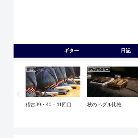
ギター
日記
日記
エフェクター
た
稽古39・40・41回目
秋のペダル比較