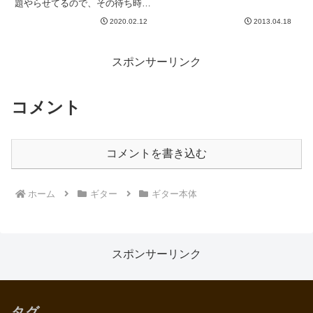
題やらせてるので、その待ち時間
と私もやりました。まずは準備
に更新。前にも書いたと思うので
だ。写真撮ったときに、ベルトの
2020.02.12
2013.04.18
すが、フィンガーイースをやめて
バックルが見えるように、Tシャ
こっちを試しました。もう２〜３
ツを...
ヶ月たったかな？？これ、いいで
すね。今後、こっちに完全移行
スポンサーリンク
し...
コメント
コメントを書き込む
ホーム
ギター
ギター本体
スポンサーリンク
タグ