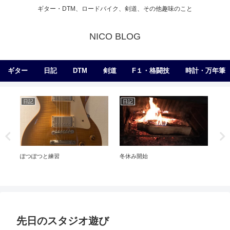
ギター・DTM、ロードバイク、剣道、その他趣味のこと
NICO BLOG
ギター
日記
DTM
剣道
F１・格闘技
時計・万年筆
日記
日記
弾
ぽつぽつと練習
冬休み開始
【弾
Aro
先日のスタジオ遊び