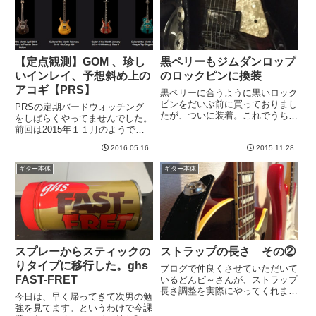
【定点観測】GOM 、珍し
黒ペリーもジムダンロップ
いインレイ、予想斜め上の
のロックピンに換装
アコギ【PRS】
黒ペリーに合うように黒いロック
ピンをだいぶ前に買っておりまし
PRSの定期バードウォッチング
たが、ついに装着。これでうちに
をしばらくやってませんでした。
あるギターはすべてジムダンロッ
前回は2015年１１月のようで
プのロックピン仕様。これで、ス
す。→ 前回の記事Private
トラップをすべてのギターで使い
2016.05.16
2015.11.28
Stockの元となった”Guitar of the
まわせるし、取り外しも簡単。若
Month”というシリーズを改めて
ギター本体
ギター本体
干出っ張ってるのがルックス面
出すよとNAMMで発表されてい...
で...
スプレーからスティックの
ストラップの長さ その②
りタイプに移行した。ghs
ブログで仲良くさせていただいて
FAST-FRET
いるどんピ～さんが、ストラップ
長さ調整を実際にやってくれまし
今日は、早く帰ってきて次男の勉
た。→ どんピ～さんブログ本
強を見てます。というわけで今課
日、自宅警備員なので、コレ幸い