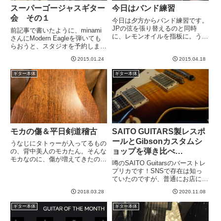
スーパーゴージャスギター
今日はバンド練習
会 その１
今日は夕方からバンド練習です。
JPの弦を張り替えるのと同時
前記事で書いたように、minami
に、レモンオイルを指板に。うー
さんにModern Eagleを弾いても
ん、だいぶフレットすれてきた
らおうと、スタジオを予約しまし
な。そしてナットの溝になんか汚
た。４月ライブ目標でこれから一
れが。前はこんなんじゃなかった
2015.01.24
2015.04.18
緒に練習するマーラさんもお誘い
気が。それにしても曲忘れてる＾
しました。minamiさんがご友人
ギター本体
ギター本体
＾； -----
を、またマーラさんが4o-2さんを
お誘いく...
モカの傷＆平日剣道稽古
SAITO GUITARS製レスポ
ールとGibsonカスタムシ
うなじにタトゥーが入ってるもの
ョップを弾き比べ
の、背中美人のモカたん。そんな
モカなのに、傷が増えてきたのに
【Portrait Line No.1】
噂のSAITO Guitarsのバーストレ
気づいた。これとか。これとか。
プリカです！SNSで存在は知っ
レスポールやストラトなら、「や
ていたのですが、普通にお店に在
った！」という感じですが、
庫はないものだと勝手に思ってい
PRSだとあんま嬉しくない。モ
2018.03.28
2020.11.08
ました。ところがある、というこ
カは塗装もつや消しだし、どちら
とが昨夜、ギタ友とのLINEで発
かと...
ギター本体
ギター本体
覚したので盛り上がった勢いのま
ま、本日試奏させ...