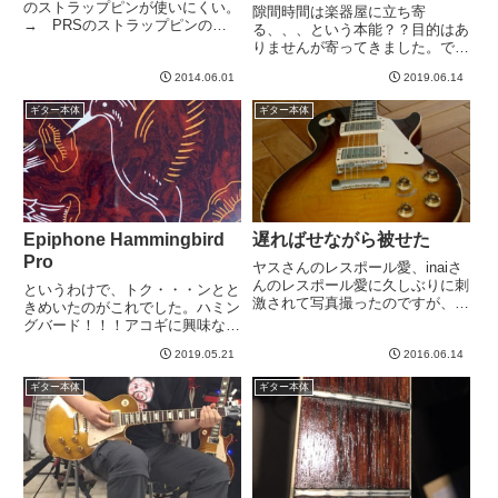
のストラップピンが使いにくい。
隙間時間は楽器屋に立ち寄
→ PRSのストラップピンの記
る、、、という本能？？目的はあ
事カッコはいいのですが、出っ張
りませんが寄ってきました。で、
りが少ないので、ちょっと厚みの
一通り眺めていたときに見つけた
あるストラップだと、ねじを緩め
2014.06.01
2019.06.14
のがこの綺麗なレスポール。
て締め直すということが必要で
PRS的ですね＾＾ふと横から眺
ギター本体
ギター本体
す。自宅練習で座って弾くときは
めたら、ネックヒールがなんか
邪...
変。見慣れない形状。は。これ
は、Joe P...
Epiphone Hammingbird
遅ればせながら被せた
Pro
ヤスさんのレスポール愛、inaiさ
んのレスポール愛に久しぶりに刺
というわけで、トク・・・ンとと
激されて写真撮ったのですが、ア
きめいたのがこれでした。ハミン
ップしてなかった。負けない！最
グバード！！！アコギに興味ない
近、アコギに浮気している私です
時から、ハミングバードだけはい
が、最後まで絶対に手放せない一
2019.05.21
2016.06.14
いなー、と思っていたのです。た
本。一番気に入ってるギター。不
だ、３０万以上する高額なギター
ギター本体
ギター本体
動のメインギターはこのJo...
なので、全く考えてませんでし
た。ただ、デジマートで、１〜５
万...