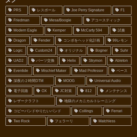
PRS
レスポール
Joe Perry Signature
F1
Friedman
Mesa/Boogie
アコースティック
Modern Eagle
Kemper
McCarty 594
試奏
Dragon
Fender
コンボをヘッド化計画
99レモン
Logic
Custom24
オリジナル
Bogner
Suhr
UAD2
パーツ交換
Helix
Strymon
Ableton
Eventide
Mischief Maker
Mad Professor
ベース
深夜の２時間DTM
MOOG
Universal Audio
電子回路
OX
JC対策
812
メンテナンス
レザークラフト
地獄のメカニカルトレーニング
コピーバンドやりたいバンド
Collings
Ferrari
Two Rock
フェラーリ
Matchless