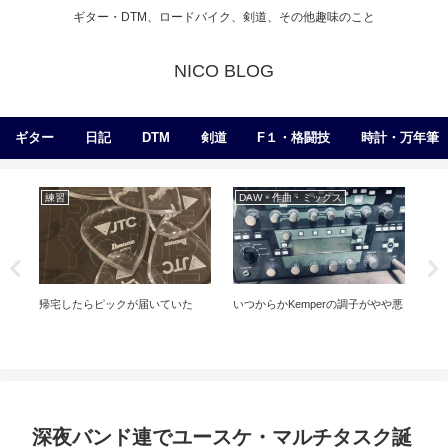
ギター・DTM、ロードバイク、剣道、その他趣味のこと
NICO BLOG
ギター
日記
DTM
剣道
F１・格闘技
時計・万年筆
練習
DAW・作曲・ミックス
剣
帰宅したらピックが届いていた
いつからかKemperの調子がやや悪
５
深夜バンド連でユースケ・マルチタスク誕