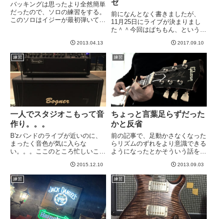
ゼ
バッキングは思ったより全然簡単
だったので、ソロの練習をする。
前になんとなく書きましたが、
このソロはイジーが最初弾いて、
11月25日にライブが決まりまし
後半をスラッシュが弾いている
た＾＾今回はぱちもん、というバ
が、一人二役まとめて練習する＾
ンドででます。パチモンは、The
＾動画はスピードを８０％くらい
2013.04.13
2017.09.10
Yellow Monkey（イエモン）の劣
にしていますが、まだ余裕なし＾
化コピーバンドなので「ぱちも
練習
練習
＾；イジーのソロからスラッシュ
ん」という名称なのですが、今
に...
回、ぱちもんが変身...
一人でスタジオこもって音
ちょっと言葉足らずだった
作り。。。
かと反省
B'zバンドのライブが近いのに、
前の記事で、足動かさなくなった
まったく音色が気に入らな
らリズムのずれをより意識できる
い。。。ここのところ忙しいこと
ようになったとかそういう話を書
もあって、これまでのライブのよ
かせていただいたんですが、皆様
2015.12.10
2013.09.03
うに、個人スタジオとかもほとん
のコメントを拝見してちょっと言
どいけてないです。というわけ
葉足らずだったかと。→ リズム
練習
練習
で、今日は夜の予定が先方が風邪
が前に走る直立不動で弾くのがオ
をひかれたらしくリスケになった
ススメということではありませ
ので、...
ん...