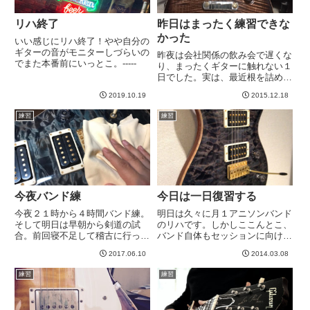
リハ終了
昨日はまったく練習できな
かった
いい感じにリハ終了！やや自分の
ギターの音がモニターしづらいの
昨夜は会社関係の飲み会で遅くな
でまた本番前にいっとこ。-----
り、まったくギターに触れない１
日でした。実は、最近根を詰めて
練習したことによりなんとなくギ
2019.10.19
2015.12.18
ター肘アゲインな雰囲気もあった
ので良い休養だと思うことにしま
練習
練習
す^^今日も忘年会なんだよなあ。
２日連続で練習できないのはど...
今夜バンド練
今日は一日復習する
今夜２１時から４時間バンド練。
明日は久々に月１アニソンバンド
そして明日は早朝から剣道の試
のリハです。しかしここんとこ、
合。前回寝不足して稽古に行った
バンド自体もセッションに向けて
らめっちゃ調子悪かったので、そ
集中してたりしたせいで、本来の
2017.06.10
2014.03.08
れが怖い。メンバーに頼んで１時
課題曲をほとんど演奏してませ
間早めてもらいましたが、これは
ん。私もほとんど忘れたwww全
練習
練習
昼寝するしかないかな。。。７月
然弾けなくなってますwというわ
１日もアジカンのコピーバンドで
けで、今日の練習はぜんぶ復習に
出...
な...