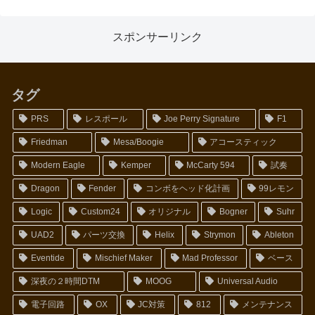
スポンサーリンク
タグ
PRS
レスポール
Joe Perry Signature
F1
Friedman
Mesa/Boogie
アコースティック
Modern Eagle
Kemper
McCarty 594
試奏
Dragon
Fender
コンボをヘッド化計画
99レモン
Logic
Custom24
オリジナル
Bogner
Suhr
UAD2
パーツ交換
Helix
Strymon
Ableton
Eventide
Mischief Maker
Mad Professor
ベース
深夜の２時間DTM
MOOG
Universal Audio
電子回路
OX
JC対策
812
メンテナンス