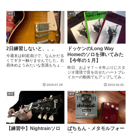
練習
練習
2日練習しないと、、、
ドッケンのLong Way
Homeのソロを弾いてみた
今週末は剣道漬けで、なんかだる
【今年の１月】
くてギター触りませんでした。右
肩休めようみたいな意識もちょっ
昨日、およそ７～８年ぶりにスタ
とあったのですが。しかし2日休
ジオ環境で音を出せたハートブレ
むと劣化しますね。曲の練習とい
イカーの動画でもアップしてみよ
うか、今はピアノのハノンみたい
うか、、、とファイルいじってた
な感じで１フレーズ１０分＊４〜
2019.07.29
2013.04.20
ら、録画しはじめた頃の練習動画
５個くらいを最低練習セットと
発見！内容は、ドッケンのLong
位...
練習
練習
Way Home。そう、前にご紹介さ
せていただいた「ロッ...
【練習中】Nightrainソロ
ぱちもん・メタモルフォー