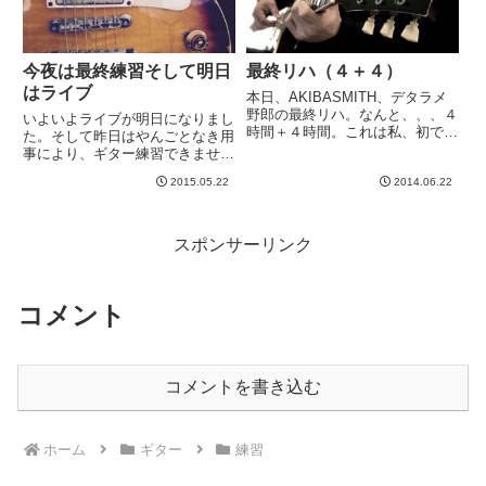
今夜は最終練習そして明日
最終リハ（４＋４）
はライブ
本日、AKIBASMITH、デタラメ
野郎の最終リハ。なんと、、、４
いよいよライブが明日になりまし
時間＋４時間。これは私、初です
た。そして昨日はやんごとなき用
ね。。。休憩しながらやると思い
事により、ギター練習できません
ますが、ライブ直前ということ
でしたorz今夜は最終練習です＾
で、なんだかんだで結構詰めてや
2015.05.22
2014.06.22
＾練習時に録音したものを聞き返
ると思いますし。多分、夜はぐっ
して、気になる箇所をピックアッ
たりしてるでしょうw---...
プ。そこを繰り返し練習して詰め
ようと思っています。最後に一...
スポンサーリンク
コメント
コメントを書き込む
ホーム
ギター
練習