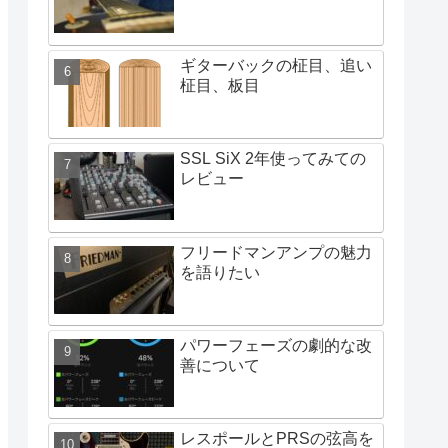
ギターバックの柾目、追い
柾目、板目
SSL SiX 2年使ってみての
レビュー
フリードマンアンプの魅力
を語りたい
パワーフェーズの劇的な改
善について
レスポールとPRSの弦高を