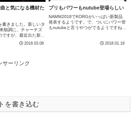
sの新曲と気になる機材た
プリもパワーもnutube登場らしい
NAMM2018でKORGがいっぱい新製品
発表するようです。で、ついにパワー管
を書きました。新しいタ
もnutubeと言うやつがでるようですね！
以来順調に、チャーチズ
これでオール真空管アンプ！ヘッドもあ
のですが、最近出た新曲
るようです。ヘッドで重量が７kg。コン
ジオで結構かかってるの
2018.03.08
2018.01.19
ボは19.4kg。あれ、意外に重い。コンボ
れ、これチャーチズか
はま...
新曲が出てました、とい
ょいちょい...
ンサーリンク
トを書き込む