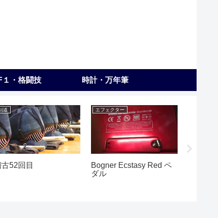
F１・格闘技
時計・万年筆
剣道
エフェクター
練習
稽古52回目
Bogner Ecstasy Red ペ
【202
ダル
ポール
ク・バ
リード