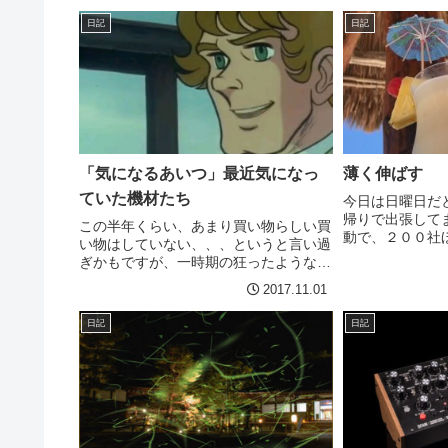
ないと思うのですが、こう書...
索エンジンなん
日記
日記
Google Anal...
「気になるあいつ」最近気になっ
薄く伸ばす
ていた機材たち
今日は日曜日だ
帰りで出張して
この半年くらい、あまり買い物らしい買
動で、２００社
い物はしていない、、、というと言い過
るからそこで一
ぎかもですが、一時期の狂ったような感
れ、ということ
じはなかったりします。なんとなく、
2017.11.01
ったのですが、
Friedman BE-100をゲットして以来、お
ざるを得なかった
およそ全て丸く収まった感があります。
日記
日記
ギター関係物...