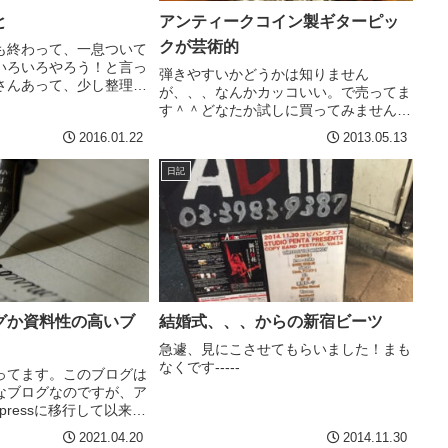
と
アンティークコイン製ギターピッ
クが芸術的
も終わって、一息ついて
いろいろやろう！と言っ
弾きやすいかどうかは知りません
さんあって、少し整理し
が、、、なんかカッコいい。で売ってま
ずいです。まず、ファー
す＾＾どなたか試しに買ってみません
リティかつ期限が決まっ
か？元ネタの記事はこれ。このサイト、
2016.01.22
2013.05.13
ニソンバンド & B'zコ
初めて見るネタサイトなんですが、音楽
系が多くえ？！というのが多くて楽し
日記
い。例えば、（タイトルは私がつけた...
グか資料性の高いブ
結婚式、、、からの新宿ビーツ
急遽、見にこさせてもらいました！まも
なくです-----
ってます。このブログは
なブログなのですが、ア
pressに移行して以来、
る方も少しずつ増えてき
2021.04.20
2014.11.30
と違うのは、圧倒的に検