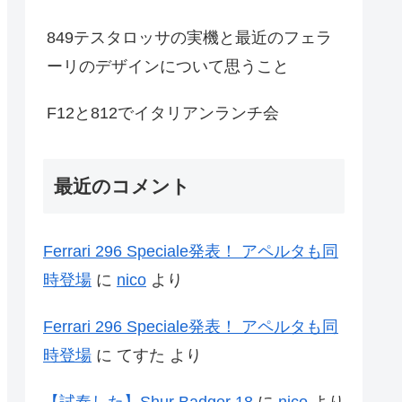
849テスタロッサの実機と最近のフェラ
ーリのデザインについて思うこと
F12と812でイタリアンランチ会
最近のコメント
Ferrari 296 Speciale発表！ アペルタも同
時登場
に
nico
より
Ferrari 296 Speciale発表！ アペルタも同
時登場
に
てすた
より
【試奏した】Shur Badger 18
に
nico
より