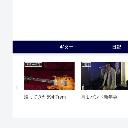
ギター
日記
ギター本体
日記
た
帰ってきた594 Trem
月１バンド新年会