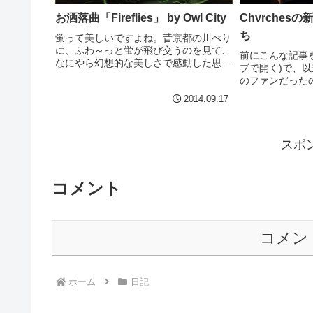
お洒落曲「Fireflies」 by Owl City
Chvrche
ち
蛍って美しいですよね。昔京都の川べり
に、ふわ～っと蛍が飛び交うのを見て、
前にこんな記事
なにやら幻想的な美しさで感動した思い
ブで開く)で、
出があります。その蛍の歌、、、という
のファンだった
かタイトルが蛍な曲。Owl City詳しくは
が好きです。ラ
2014.09.17
ないですが、アルバムを買っていて、た
を耳にして、あ
まに流しています...
な？と調べたら
うわけでした。ち
スポ
コメント
コメン
ホーム
日記