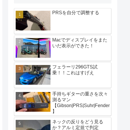
PRSを自分で調整する
Macでディスプレイをまた
いだ表示ができた！
フェラーリ296GTS試
乗！！これはすげえ
手持ちギターの重さを次々
測るマン
【Gibson|PRS|Suhr|Fender
】
ネックの反りをどう見る
か？アルミ定規で判定