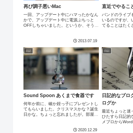
再び調子悪いMac
直近でやるこ
一回、アップデート中にハマったかなん
バンドのライブ
かで、アップデート中に電源ぶちっと
いるのですが、
OFFしちゃいました。というか、そうす
てることはたく
るしか無かった。OSXは安定していて、
ていかないとま
長く使っても全然問題なかったのに、こ
スト・プライオ
2013.07.19
れ以来、どうもところどころ怪しい。ま
ているものが、ア
ず、Excelが起動し...
ピバンのVo. M...
日記
日記
Sound Spoon あくまで食器です
日記的なブロ
ログか
何年か前に、確か姪っ子にプレゼントし
てもらいました。クリスマスかな？誕生
最近ちょっと迷
日かな。ちょっと忘れましたが。部屋引
ひたすら日記的
越し整理の最中にでてきました。単なる
メブロからWord
レスポールの飾りと思っていたのです
見ていただけて
2020.12.29
が、裏を見ると、、、拡大しないと読め
ています。以前