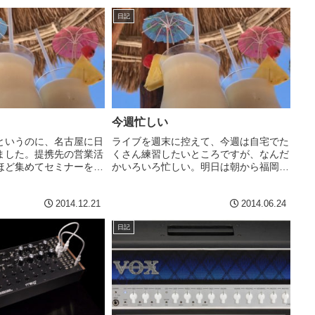
ですよね。そして
日記
今週忙しい
というのに、名古屋に日
ライブを週末に控えて、今週は自宅でた
ました。提携先の営業活
くさん練習したいところですが、なんだ
ほど集めてセミナーをや
かいろいろ忙しい。明日は朝から福岡に
コマ分講師をやってく
いって夜に大阪に移動。明後日は午前
でした。面倒なので嫌だ
中、大阪で会議して、その後、すぐに名
2014.12.21
2014.06.24
いろいろあって引き受け
古屋に移動して会議。ライブ直前の週
のでやむな...
は、ゆったり過ごしたいもので...
日記