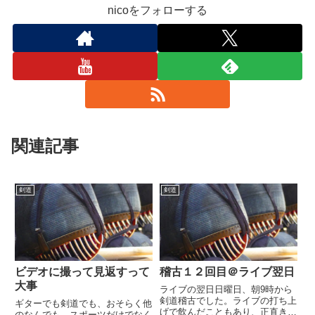
nicoをフォローする
関連記事
剣道
剣道
ビデオに撮って見返すって
稽古１２回目＠ライブ翌日
大事
ライブの翌日日曜日、朝9時から
剣道稽古でした。ライブの打ち上
ギターでも剣道でも、おそらく他
げで飲んだこともあり、正直きつ
のなんでも、スポーツだけでなく