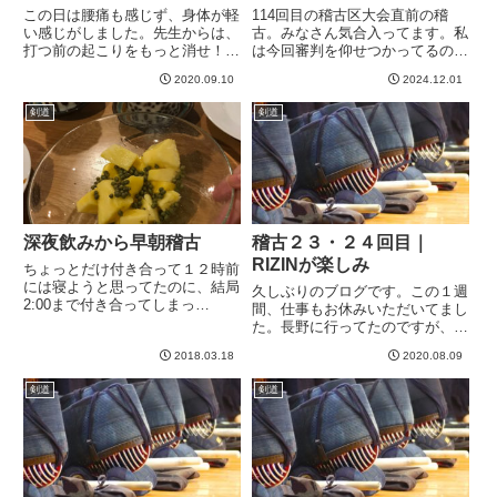
この日は腰痛も感じず、身体が軽
114回目の稽古区大会直前の稽
い感じがしました。先生からは、
古。みなさん気合入ってます。私
打つ前の起こりをもっと消せ！と
は今回審判を仰せつかってるので
いう指導をうけ、人数がそう多く
試合には出ないので審判練習に徹
2020.09.10
2024.12.01
ないこともあって結構長い間指導
します、うーん、でもやっぱ
してもらいました。左足をついだ
り。。。自分も出たいなあ、とい
剣道
剣道
りはもうしないのですが、先生と
う気持ちになってきます。うちの
一足一刀よりちょい遠いところ
区は５段までしか試合がありませ
で...
ん。...
深夜飲みから早朝稽古
稽古２３・２４回目｜
RIZINが楽しみ
ちょっとだけ付き合って１２時前
には寝ようと思ってたのに、結局
久しぶりのブログです。この１週
2:00まで付き合ってしまっ
間、仕事もお休みいただいてまし
た。。。朝、起きて支度するとき
た。長野に行ってたのですが、こ
はまだ顔が火照っててお酒残って
んなご時世なので山小屋に閉じこ
るなー、という感じ。さて、昨夜
2018.03.18
2020.08.09
もりっぱなしでどこにもいきませ
遊びに来てくれた友人の一人が、
んでした。まあ、スーパーに1
剣道
剣道
「パイナップル＋生山椒＋オリー
回、重装備で買い物いったくら
ブ...
い。さて、戻ってきて昨夜稽古２
３回...