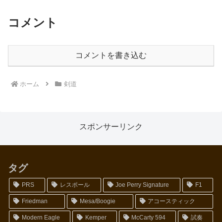
コメント
コメントを書き込む
ホーム
剣道
スポンサーリンク
タグ
PRS
レスポール
Joe Perry Signature
F1
Friedman
Mesa/Boogie
アコースティック
Modern Eagle
Kemper
McCarty 594
試奏