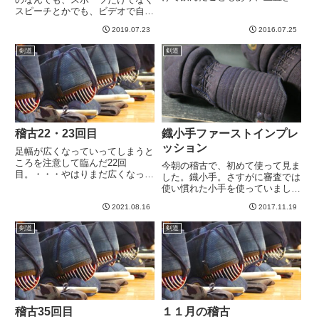
かった、朝起きるのが^^;多少早
スピーチとかでも、ビデオで自分
めに上がらせてもらったのです
がそれをやってるところを撮影し
が、ちょっとだけ遅刻してしまっ
2019.07.23
2016.07.25
て、あとでレビューするのって非
たorz１時間素振りやすり足の基
常に学習効率が高い、と思うわけ
剣道
剣道
本。後半１時間面つけ。打ち方...
です。まあ今回は剣道の話なので
すが。今週末に試合を控え、な
ん...
稽古22・23回目
鐡小手ファーストインプレ
ッション
足幅が広くなっていってしまうと
ころを注意して臨んだ22回
今朝の稽古で、初めて使って見ま
目。・・・やはりまだ広くなって
した。鐡小手。さすがに審査では
しまっていってるようです^^;打
使い慣れた小手を使っていまし
ち間ギリギリのあたりでさらに圧
た。ですので、今朝が初使用。や
をかけたいものだから右足を出し
2021.08.16
2017.11.19
はり構えた時に手首、親指の位置
ていくのですが、攻めが効いてな
が変わって手の内が締まるような
剣道
剣道
いとなれば打てない。そこで右足
感じがあり、なんとなく構えが良
だ...
くなったような気がする。いや、
誰...
稽古35回目
１１月の稽古