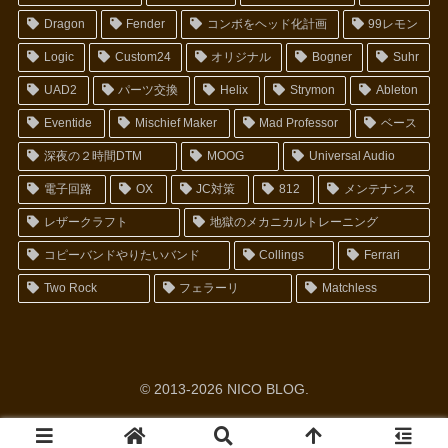
Dragon
Fender
コンボをヘッド化計画
99レモン
Logic
Custom24
オリジナル
Bogner
Suhr
UAD2
パーツ交換
Helix
Strymon
Ableton
Eventide
Mischief Maker
Mad Professor
ベース
深夜の２時間DTM
MOOG
Universal Audio
電子回路
OX
JC対策
812
メンテナンス
レザークラフト
地獄のメカニカルトレーニング
コピーバンドやりたいバンド
Collings
Ferrari
Two Rock
フェラーリ
Matchless
© 2013-2026 NICO BLOG.