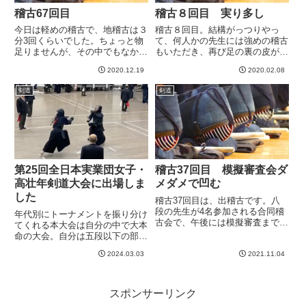
稽古67回目
稽古８回目 実り多し
今日は軽めの稽古で、地稽古は３
稽古８回目。結構がっつりやっ
分3回くらいでした。ちょっと物
て、何人かの先生には強めの稽古
足りませんが、その中でもなかな
もいただき、再び足の裏の皮がむ
か収穫はあった気がします。前
けそうですw疲れたーーー。。。
2020.12.19
2020.02.08
回、引き小手や返し面を何本か当
でもすごく充実していていい気分
てられてしまった３０代剣士に今
です。自分としては今日の稽古は
剣道
剣道
回はリベンジできたと思います＾
かなり良かったんじゃないかとお
＾今回はしっかりと圧をかけてし
もっています。気づきも多かっ
っ...
た。...
第25回全日本実業団女子・
稽古37回目 模擬審査会ダ
高壮年剣道大会に出場しま
メダメで凹む
した
稽古37回目は、出稽古です。八
段の先生が4名参加される合同稽
年代別にトーナメントを振り分け
古会で、午後には模擬審査までお
てくれる本大会は自分の中で大本
こなってくれるという夢のような
命の大会。自分は五段以下の部に
企画で、お誘いいただき本当に感
でます。同じ剣友会の仲間が過
謝です。さて、稽古は八段の先生
2024.03.03
2021.11.04
去、上位の成績をおさめたことも
に一人だけかかることができまし
あり、自分的にも期するところの
た。参加人数も多いし、「せっ
あった大会でした。もちろん試合
か...
経験の少ない自分はまずは1勝が
スポンサーリンク
目...