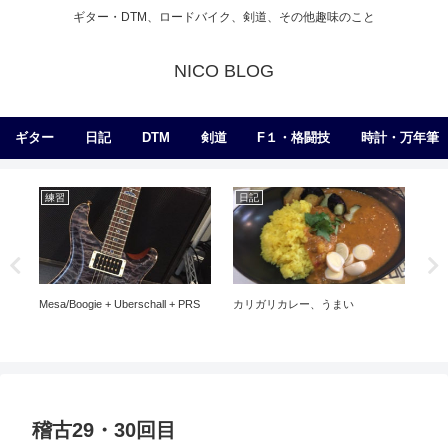
ギター・DTM、ロードバイク、剣道、その他趣味のこと
NICO BLOG
ギター
日記
DTM
剣道
F１・格闘技
時計・万年筆
練習
日記
ギ
Mesa/Boogie + Uberschall + PRS
カリガリカレー、うまい
ピ
て
稽古29・30回目