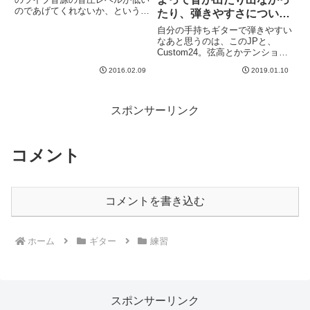
のであげてくれないか、という話
たり、弾きやすさについて
をいただいてました。そして、そ
雑感。
自分の手持ちギターで弾きやすい
のまま忘れて放置しておりました
なあと思うのは、このJPと、
^^;早速１曲目を立ち上げると真
Custom24。弦高とかテンション
ん中よりちょっと後ろにもりっと
感とかネックの感じとか、そうい
ピークがあります...
2016.02.09
2019.01.10
う総合的な判断の結果、この２本
が自分にとって弾きやすいギター
なのですが、今練習中の曲をJP
で弾いたら、何の苦労もなく...
スポンサーリンク
コメント
コメントを書き込む
ホーム
ギター
練習
スポンサーリンク