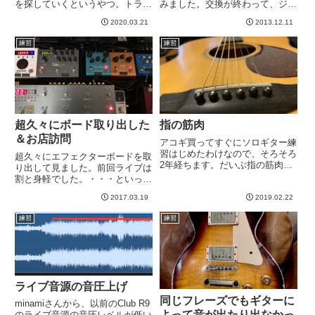
を探していくというやつ。トライ
みました。交換が終わって、ジャ
アドというのですかね。今年に入
ーんと鳴らすと、、、おお、ブラ
2020.03.21
2013.12.11
ってからスケールの練習でもあり
イトだ。なんかアコギ的なハイの
遊び（ルーパーに合わせて）でも
しゃりっと感があったり、全体的
練習
練習
あるのですが、とにかくスケール
に元気で明るい感じ。生音の印象
をやってる中で、Cメジャース
は良いです＾＾ -----
ケ...
超久々にボード取り出した
指の筋肉
＆お店訪問
アコギ買ってすぐにソロギター練
習はじめたわけなので、そろそろ
超久々にエフェクターボードを取
2年経ちます。だいぶ指の筋肉が
り出して見ました。前回ライブは
ついてきた気がする。当初は、ソ
割と身軽でした。・・・といって
ロギターのTab見ながら音を拾お
もアンプヘッドとエコプレとワウ
うとしても、いや、この動きは無
2017.03.19
2019.02.22
があったので感覚が崩壊していま
理！とか、こんな広がらない！と
すが。ともあれ、「次回はこの前
練習
練習
かどうしても音が出ないとかで...
みたいに楽はさせません」とマー
ラさんが言うので、次回ライブ
は...
ライブ音源の音圧上げ
同じフレーズでもギターに
minamiさんから、以前のClub R9
よって音が出たり出なかっ
のライブ音源の音圧レベルが低い