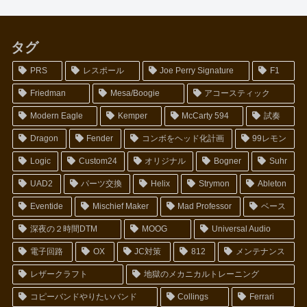
タグ
PRS
レスポール
Joe Perry Signature
F1
Friedman
Mesa/Boogie
アコースティック
Modern Eagle
Kemper
McCarty 594
試奏
Dragon
Fender
コンボをヘッド化計画
99レモン
Logic
Custom24
オリジナル
Bogner
Suhr
UAD2
パーツ交換
Helix
Strymon
Ableton
Eventide
Mischief Maker
Mad Professor
ベース
深夜の２時間DTM
MOOG
Universal Audio
電子回路
OX
JC対策
812
メンテナンス
レザークラフト
地獄のメカニカルトレーニング
コピーバンドやりたいバンド
Collings
Ferrari