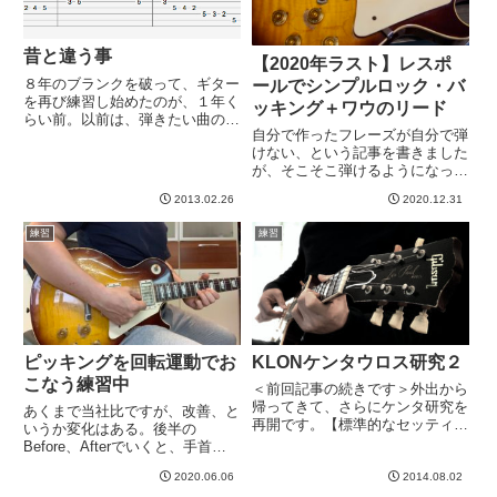
昔と違う事
【2020年ラスト】レスポ
８年のブランクを破って、ギター
ールでシンプルロック・バ
を再び練習し始めたのが、１年く
ッキング＋ワウのリード
らい前。以前は、弾きたい曲の
自分で作ったフレーズが自分で弾
tabを持ってきて、それだけ練習
けない、という記事を書きました
する感じでした。しかし、３０代
が、そこそこ弾けるようになった
後半になって俺は少し変わった。
ので、きりよく2020年ラスト動
それは、、、運指練習をするよう
2013.02.26
2020.12.31
画にすることができました。短い
になったwクロマチックという
動画なので見ていただけたら嬉し
ん...
練習
練習
いです＾＾2020年の練習の成果
は、こういう短いちょっとし...
ピッキングを回転運動でお
KLONケンタウロス研究２
こなう練習中
＜前回記事の続きです＞外出から
帰ってきて、さらにケンタ研究を
あくまで当社比ですが、改善、と
再開です。【標準的なセッティン
いうか変化はある。後半の
グ？】ゲイン低めで、トレブル、
Before、Afterでいくと、手首の
ボリューム１２時。なんとなく勝
使い方はだいぶ変わっています。
手に標準的な設定ではなかろうか
2020.06.06
2014.08.02
今ので良いのか、十分かというの
と思ってるものです。アンプは、