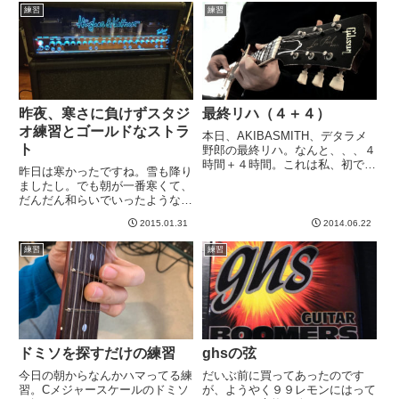
は置いておいて、とりあえず変化
練習
練習
Mark VのCh1でTwee...
はある、と。ただこれ、今は親指
側はギターについていないの...
昨夜、寒さに負けずスタジ
最終リハ（４＋４）
オ練習とゴールドなストラ
本日、AKIBASMITH、デタラメ
ト
野郎の最終リハ。なんと、、、４
時間＋４時間。これは私、初です
昨日は寒かったですね。雪も降り
ね。。。休憩しながらやると思い
ましたし。でも朝が一番寒くて、
ますが、ライブ直前ということ
だんだん和らいでいったような感
で、なんだかんだで結構詰めてや
じでしたね。昨年のように雪が積
ると思いますし。多分、夜はぐっ
2015.01.31
2014.06.22
もったらものすごく大変なのでほ
たりしてるでしょうw---...
っとしたような、でもちょっと残
練習
練習
念なような・・・wともあれ、事
前の大雪予報にもかかわらず、
昨...
ドミソを探すだけの練習
ghsの弦
今日の朝からなんかハマってる練
だいぶ前に買ってあったのです
習。Cメジャースケールのドミソ
が、ようやく９９レモンにはって