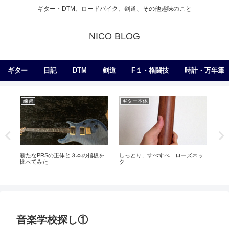
ギター・DTM、ロードバイク、剣道、その他趣味のこと
NICO BLOG
ギター
日記
DTM
剣道
F１・格闘技
時計・万年筆
練習
ギター本体
エ
新たなPRSの正体と３本の指板を
しっとり、すべすべ ローズネッ
結
比べてみた
ク
音楽学校探し①