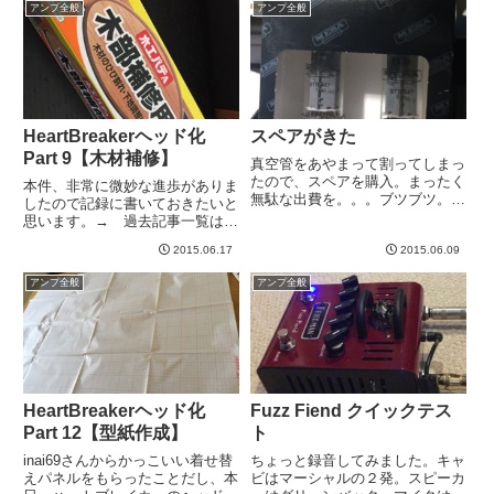
アンプ全般
アンプ全般
いとか言ってたら、なんかごりご
りに歪んだ音で弾きたくなって...
HeartBreakerヘッド化
スペアがきた
Part 9【木材補修】
真空管をあやまって割ってしまっ
たので、スペアを購入。まったく
本件、非常に微妙な進歩がありま
無駄な出費を。。。ブツブツ。割
したので記録に書いておきたいと
ったのは一つなのにペアだからな
思います。→ 過去記事一覧はこ
あ。あまった１つをいったいどう
ちら木材の欠けとか、傷とかにこ
したらいいというのか。誰か、
2015.06.17
2015.06.09
れを塗るようです。乾燥した後
「ワイもMesaのEL34管ちょうど
は、塗装や切削、ヤスリなども可
アンプ全般
アンプ全般
１本割っちゃったので、１つ...
とあります。この斜めになるとこ
ろの微妙な段差が気になる。革を
貼...
HeartBreakerヘッド化
Fuzz Fiend クイックテス
Part 12【型紙作成】
ト
inai69さんからかっこいい着せ替
ちょっと録音してみました。キャ
えパネルをもらったことだし、本
ビはマーシャルの２発。スピーカ