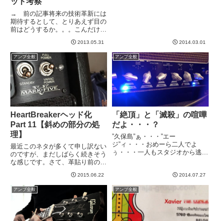
ッド考察
キラさんがKemper導入されたの
をきっかけに、私が自分で見よう
→ 前の記事将来の技術革新には
見まねでとったMark Vのプロフ
期待するとして、とりあえず目の
ァイルを送っておりまし...
前はどうするか。。。こんだけの
文字数を費やしてきましたが、要
2013.05.31
2014.03.01
はあれですよ。ギター弾いた後飲
みたいだけです。そう考えていく
アンプ全般
アンプ全般
と、ぶっちゃけ、小さくて軽い必
要すらない。重かろうがなんだ
ろ...
HeartBreakerヘッド化
「絶頂」と「滅殺」の喧嘩
Part 11【斜めの部分の処
だよ・・・？
理】
”久保島”ぁ・・・”エー
ジ”ィ・・・おめーら二人でよ
最近このネタが多くて申し訳ない
ぅ・・・一人もスタジオから逃が
のですが、まだしばらく続きそう
すんじゃねーゾォ・・・？オレら
な感じです。さて、革貼り前の最
ぁ無敵の”滅殺”だかんよ
大の障害である、フロントの斜め
ぅ （メサ）”弐
2015.06.22
2014.07.27
の部分の処理についてです。だい
岩”？ ”魔血烈”？ ふっ、”お
ぶ目処が立ってきました。まず
アンプ全般
アンプ全般
もしれー”よ？（two rock）（マ
は、お手本であるMark Vの処理
ッチ...
を見てみます。ふーむ。。。実...