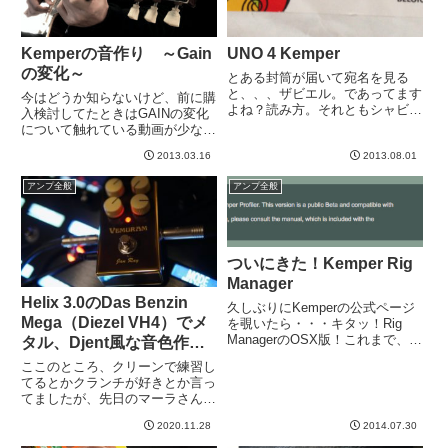
Kemperの音作り ～Gain
UNO 4 Kemper
の変化～
とある封筒が届いて宛名を見る
と、、、ザビエル。であってます
今はどうか知らないけど、前に購
よね？読み方。それともシャビエ
入検討してたときはGAINの変化
ールですか？ベルギーでは。なん
について触れている動画が少なか
か個人ぽい住所が書いてあったの
ったので、撮ってみた。音色は、
で消しました。しかし、ザビエル
2013.03.16
2013.08.01
こないだ試奏したTwo Rock
って誰？？しかもベルギーって。
GainMaster 35！有料だったけ
アンプ全般
アンプ全般
身に覚えが無いんですけど。。。
ど、ぽちってしまった。。。
封...
Amp Facto...
ついにきた！Kemper Rig
Manager
Helix 3.0のDas Benzin
久しぶりにKemperの公式ページ
Mega（Diezel VH4）でメ
を覗いたら・・・キタッ！Rig
ManagerのOSX版！これまで、
タル、Djent風な音色作る
Kemperは膨大なプリセットを全
トライ
ここのところ、クリーンで練習し
部本体でしか操作できず、名前の
てるとかクランチが好きとか言っ
変更とかも、本体のつまみをクリ
てましたが、先日のマーラさん＆
クリまわして変更するという苦行
ゆーすけさんとのスタジオ遊びな
を強いるもので...
2020.11.28
2014.07.30
らびに、ブギーのレクチのニュー
モデルが出たとかRevvが興味深