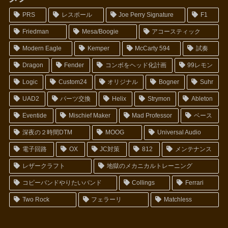
PRS
レスポール
Joe Perry Signature
F1
Friedman
Mesa/Boogie
アコースティック
Modern Eagle
Kemper
McCarty 594
試奏
Dragon
Fender
コンボをヘッド化計画
99レモン
Logic
Custom24
オリジナル
Bogner
Suhr
UAD2
パーツ交換
Helix
Strymon
Ableton
Eventide
Mischief Maker
Mad Professor
ベース
深夜の２時間DTM
MOOG
Universal Audio
電子回路
OX
JC対策
812
メンテナンス
レザークラフト
地獄のメカニカルトレーニング
コピーバンドやりたいバンド
Collings
Ferrari
Two Rock
フェラーリ
Matchless