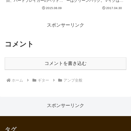
日、ハートブレイカーのヘッドキ
ーはグリーンバック。マイクは
ャビ製作を再開しました。過去記
SM57。アンプはBE-100で、1.
2015.08.09
2017.04.30
事は下のリンクにまとめてありま
クリーンチャンネル＋Fuzz Fiend
す^_^新しいタブで開く)まず
マックス（全部全開）2. 歪みチ
は、、、アマゾンで買った模造紙
ャンネル（BEチャンネル）＋ブ
というか、紙を広げます。...
ースター的...
スポンサーリンク
コメント
コメントを書き込む
ホーム
ギター
アンプ全般
スポンサーリンク
タグ