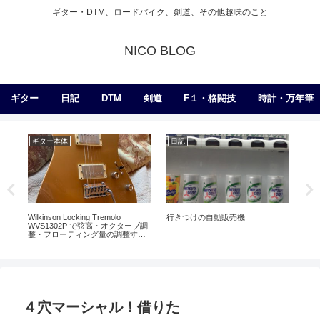
ギター・DTM、ロードバイク、剣道、その他趣味のこと
NICO BLOG
ギター
日記
DTM
剣道
F１・格闘技
時計・万年筆
ギター本体
日記
日
Wilkinson Locking Tremolo
行きつけの自動販売機
Co
WVS1302P で弦高・オクターブ調
の
整・フローティング量の調整する
表
【Suhr Pete Thorn Sig】
４穴マーシャル！借りた