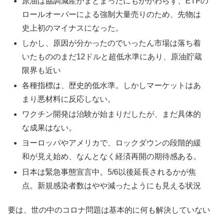
原油は協調減産がまとまったにもかかわらず、ETFの
ロールオーバーによる強制大量売りのため、先物は
史上初のマイナスになった。
しかし、原因が分かったのでいったん市場は落ち着
いたもののまだ12ドルと超低水準にあり、原油貯蔵
限界も近い
各種指標は、歴史的低水準。しかしマーケットはあ
まり悪材料に反応しない。
ワクチン開発は治験が始まりだしたが、まだ具体的
な成果はない。
ヨーロッパやアメリカで、ロックダウンの段階的緩
和が見え始め、なんとなく経済再開の期待感ある。
日本は緊急事態宣言中。5/6以後延長されるかが焦
点。新規感染者数はやや減ったようにも見える状況
要は、世の中のコロナ問題は基本的に何も解決していない