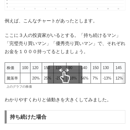
例えば、こんなチャートがあったとします。
ここに３人の投資家がいるとする。「持ち続けるマン」
「完璧売り買いマン」「優秀売り買いマン」で、それぞれ
お金を１０００持ってるとしましょう。
株価
100
120
150
110
90
140
150
130
145
1
騰落率
20%
25%
-27%
-18%
56%
7%
-13%
12%
7
上のグラフの株価
スクロールできます
わかりやすくわりと値動きを大きくしてみました。
持ち続けた場合