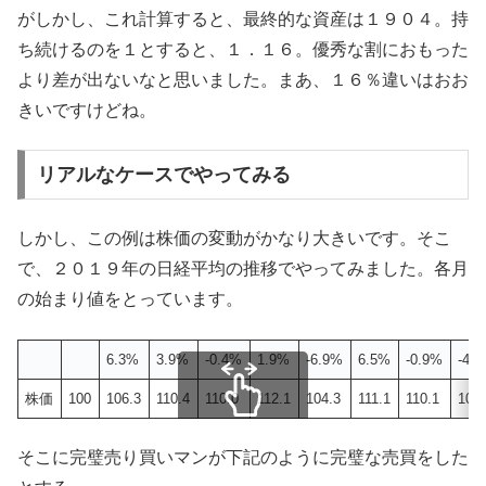
がしかし、これ計算すると、最終的な資産は１９０４。持
ち続けるのを１とすると、１．１６。優秀な割におもった
より差が出ないなと思いました。まあ、１６％違いはおお
きいですけどね。
リアルなケースでやってみる
しかし、この例は株価の変動がかなり大きいです。そこ
で、２０１９年の日経平均の推移でやってみました。各月
の始まり値をとっています。
6.3%
3.9%
-0.4%
1.9%
-6.9%
6.5%
-0.9%
-4.
株価
100
106.3
110.4
110.0
112.1
104.3
111.1
110.1
105.
スクロールできます
そこに完璧売り買いマンが下記のように完璧な売買をした