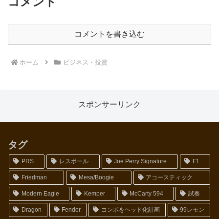
コメント
コメントを書き込む
ホーム
ビジネス・投資
スポンサーリンク
タグ
PRS
レスポール
Joe Perry Signature
F1
Friedman
Mesa/Boogie
アコースティック
Modern Eagle
Kemper
McCarty 594
試奏
Dragon
Fender
コンボをヘッド化計画
99レモン