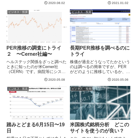
としての価値がなくなるような気
2020.08.02
2021.01.02
てこなかったのですが、コロナで
もするので、まあ、月１くらいで
の暴落を機に、一部を以前より興
ビジネス・投資
ビジネス・投資
ちょうどいいかな、と。7月の
味あった米国の個別株に投資し始
動...
めました。米国株を直接買うの
は...
PER推移の調査にトライ
長期PER推移を調べるのに
２ 〜Cerner社編〜
トライ
ヘルステック関係をざっと調べた
株価が過去どうなってたかという
ときに知ったのが米Cerner社
のは調べるの簡単ですが、PER
（CERN）です。病院等にシステ
がどのように推移しているか、と
ム、いわゆる電子カルテ等を納入
いうのは意外に見つからないです
2020.05.08
2020.05.06
している会社で世界最大手のよう
ね。いろんなブログを読んで勉強
です。山ほど特許を持っていま
させていただいているのですが、
ビジネス・投資
ビジネス・投資
す。電子カルテシステムのような
こちらのサイトで公開されている
ものは、容易に他社にリプレー...
ような分析をやってみようかと
思...
踏みとどまる6月15日〜19
米国株式銘柄分析 どこの
日
サイトを使うのが良い？