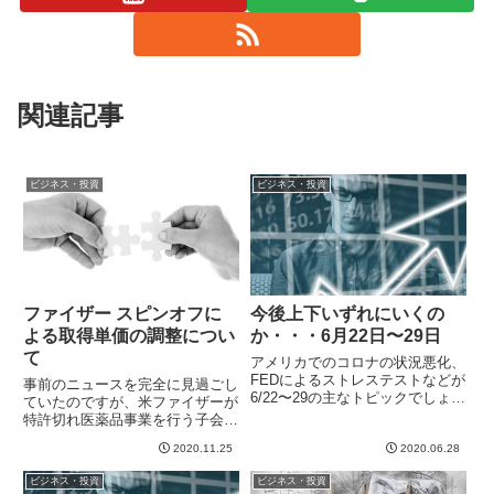
関連記事
ビジネス・投資
ビジネス・投資
ファイザー スピンオフに
今後上下いずれにいくの
よる取得単価の調整につい
か・・・6月22日〜29日
て
アメリカでのコロナの状況悪化、
FEDによるストレステストなどが
事前のニュースを完全に見過ごし
6/22〜29の主なトピックでしょう
ていたのですが、米ファイザーが
か。ストレステストの結果、銀行
特許切れ医薬品事業を行う子会社
の健全性は全般的には大丈夫、と
アップジョンをスピンオフし、同
いうことになったものの個別には
2020.11.25
2020.06.28
業のマイラン社と合併。あらたに
差があるし、自社株買いの禁止や
Viatris（ヴィアトリス）という新
ビジネス・投資
ビジネス・投資
配当は当面あげちゃダメ...
会社になったそうです。これに気