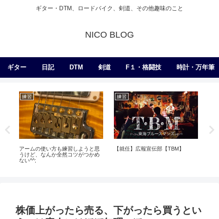
ギター・DTM、ロードバイク、剣道、その他趣味のこと
NICO BLOG
ギター
日記
DTM
剣道
F１・格闘技
時計・万年筆
練習
練習
練
アームの使い方も練習しようと思
【就任】広報宣伝部【TBM】
６
うけど、なんか全然コツがつかめ
ない^^;
株価上がったら売る、下がったら買うとい