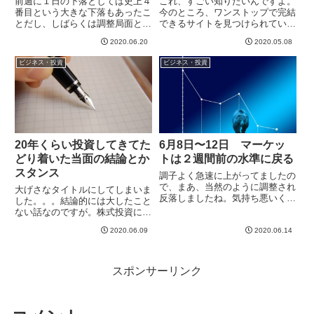
前週に１日の下落としては史上４
これ、すごい知りたいんですよ。
番目という大きな下落もあったこ
今のところ、ワンストップで完結
とだし、しばらくは調整局面とい
できるサイトを見つけられていま
うことでさらに落ちていくかと思
せん＾＾；サイトによって数字が
2020.06.20
2020.05.08
いきや、今週のS&P500指数は前
違ったAtmosとCernerの２社の長
週から1.86%増ということで、や
期PER推移を調べるために、ち
ビジネス・投資
ビジネス・投資
はり底堅い印象。ワクチン開発が
まちまとForm-10Q等から拾って
進めばバーっと上がり、...
EXCELにま...
20年くらい投資してきてた
6月8日〜12日 マーケッ
どり着いた当面の結論とか
トは２週間前の水準に戻る
スタンス
調子よく急速に上がってましたの
で、まあ、当然のように調整され
大げさなタイトルにしてしまいま
反落しましたね。気持ち悪いくら
した。。。結論的には大したこと
いニョキニョキ伸びてましたか
ない話なのですが。株式投資につ
ら、それ自体は特に意外ではなか
いてですね。事業とか不動産はま
ったですが、6月11日には史上４
2020.06.09
2020.06.14
た別です。私自身、そうとう紆余
番目の1日での下げ幅を記録する
曲折を経てきたのですが、ようや
など、激しい感じでした。私は
く「知ってること」が腹に落ちて
ほ...
きて、スタイルを確立しつつあ
スポンサーリンク
る...