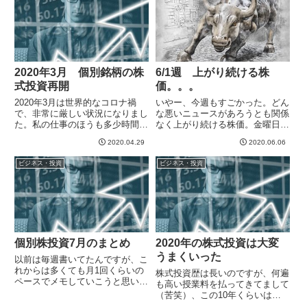
づいたのは、ある日、ネ...
2020年3月 個別銘柄の株
6/1週 上がり続ける株
式投資再開
価。。。
2020年3月は世界的なコロナ禍
いやー、今週もすごかった。どん
で、非常に厳しい状況になりまし
な悪いニュースがあろうとも関係
た。私の仕事のほうも多少時間差
なく上がり続ける株価。金曜日の
があるのですが、おそらく夏くら
米雇用統計が予想より良かったと
2020.04.29
2020.06.06
いから大きなダメージを受けるも
いうのは明るい話でしたが、それ
のと思われます。そんな中、株式
以外のジョージフロイドさん問題
ビジネス・投資
ビジネス・投資
市場も大きく落ち込んでましたの
で国内は分断されて暴動までおき
で、この機に改めて個別銘柄を...
てるとか、香港の自治問題から
い...
個別株投資7月のまとめ
2020年の株式投資は大変
うまくいった
以前は毎週書いてたんですが、こ
れからは多くても月1回くらいの
株式投資歴は長いのですが、何遍
ペースでメモしていこうと思いま
も高い授業料を払ってきてまして
す。あんまり間をあけると、後か
（苦笑）、この10年くらいは個
ら振り返って検証する自分の記録
別に株を買うということは一切し