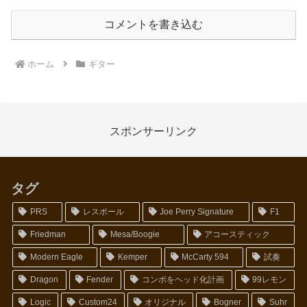
コメントを書き込む
ホーム
ギター
スポンサーリンク
タグ
PRS
レスポール
Joe Perry Signature
F1
Friedman
Mesa/Boogie
アコースティック
Modern Eagle
Kemper
McCarty 594
試奏
Dragon
Fender
コンボをヘッド化計画
99レモン
Logic
Custom24
オリジナル
Bogner
Suhr