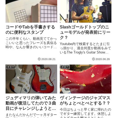
アンプで弾かせてもらったら、
す...
コードやTabを手書きする
Slashゴールドトップのニ
のに便利なスタンプ
ューモデルが発表前にリー
ク？
この半年くらい、動画見ててかっ
こいいと思ったフレーズを真似る
Youtube内で検索するとたまに引
時や、なんか響きのいいコードを
っ掛かり、過去何度か動画をみて
見つけた時にメモるようにしてい
いるThe Trogly's Guitar Showさ
ます。でも、地味にTABの線を弾
んの動画で面白そうなのを発見！
くのがめんどくさいし、綺麗じゃ
2020.08.21
2020.06.26
いろいろ検索しても、Youtube内
ない。こうなります。これは、
でほぼここのチャンネルしかヒッ
ギター
ギター
Jazzmasterのデモ動画...
トしないというマニアック...
ジュディマリの弾いてみた
ヴィンテージのジャズマス
動画が復活してたので３曲
がちょとべとべとする？？
目にチャレンジしようと思
今日はちょっと早く家に帰れたの
う
でギター練習してます。休憩しよ
またなんだかんだで一ヶ月ギター
うとギターを離そうとしたら、ち