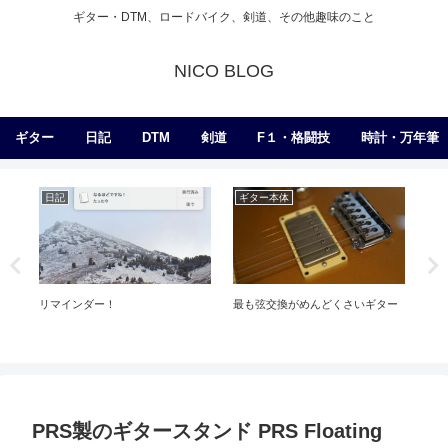
ギター・DTM、ロードバイク、剣道、その他趣味のこと
NICO BLOG
ギター
日記
DTM
剣道
F１・格闘技
時計・万年筆
日記
ギター本体
ギ
リマインダー！
最も弦交換がめんどくさいギター
PR
く
PRS製のギタースタンド PRS Floating