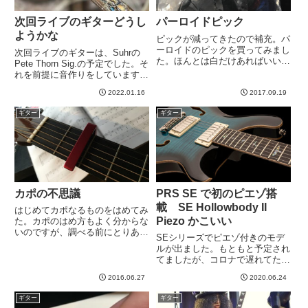
次回ライブのギターどうし
パーロイドピック
ようかな
ピックが減ってきたので補充。パ
ーロイドのピックを買ってみまし
次回ライブのギターは、Suhrの
た。ほんとは白だけあればいいの
Pete Thorn Sig.の予定でした。そ
ですが、なんか色々ついてるのし
れを前提に音作りをしています。
かありませんでした。注文してか
PUポジションでシングルの方が
ら１ヶ月以上かかってるような気
2022.01.16
2017.09.19
似合う曲などもあり、さまざまな
がする。。。忘れかけた頃にやっ
音色をチョイスできるピートソー
ギター
ギター
てきました^^-----
ンシグが良いのです。弾きやすい
し。しかし、...
カポの不思議
PRS SE で初のピエゾ搭
載 SE Hollowbody II
はじめてカポなるものをはめてみ
Piezo かこいい
た。カポのはめ方もよく分からな
いのですが、調べる前にとりあえ
SEシリーズでピエゾ付きのモデ
ずはめてみた。今の課題曲が
ルが出ました。もともと予定され
Capo2って書いてあるからそうし
てましたが、コロナで遅れてたと
てみたのですが、今までは面倒な
いうやつですね。たしかSEでは
ので無視していました。が、試し
2016.06.27
2020.06.24
初のピエゾ付きモデルとなるんじ
にはめてみたところ、大変不思
ゃないでしょうか。昔、ピエゾ付
議...
ギター
ギター
きのPRSをソリッドステートの