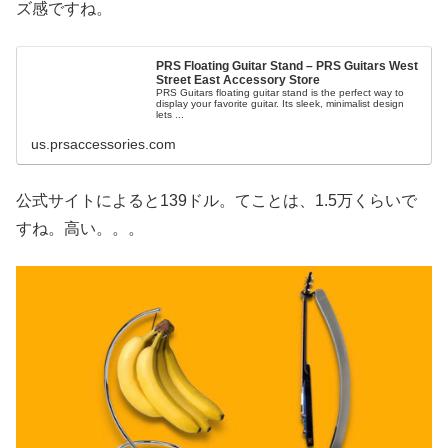
ズ感ですね。
PRS Floating Guitar Stand – PRS Guitars West
Street East Accessory Store
PRS Guitars floating guitar stand is the perfect way to
display your favorite guitar. Its sleek, minimalist design
lets ...
us.prsaccessories.com
公式サイトによると139ドル。てことは、1.5万くらいで
すね。高い。。。