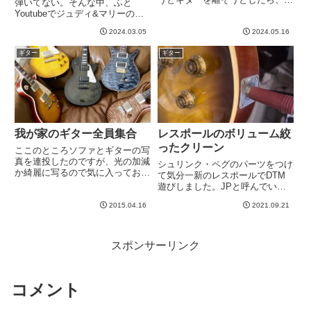
弾いてない。そんな中、ふと
ょっとべとべとした感じで洋服に
Youtubeでジュディ&マリーの動
ひっつきました。ん？コンターの
画観て、ギター弾きたくなりまし
あたりがなんかひっつく？着てい
2024.03.05
2024.05.16
た。久しぶりにコピーして弾いて
る洋服側には問題はありません。
みた動画作ってみようかな、なん
ギター
ギター
なんだこれ？拡大するとなんか
て気にもなりました。ジュディマ
白...
リは過去２曲コピーしてます。...
我が家のギター全員集合
レスポールのボリューム絞
ったクリーン
ここのところソファとギターの写
真を連投したのですが、光の加減
シュリンク・ペグのパーツをつけ
か綺麗に写るので気に入っており
て気分一新のレスポールでDTM
ます。どうせなので、全員集合さ
遊びしました。JPと呼んでいる
せてみました。ご、、、、ゴレン
このレスポール。エアロスミスの
ジャー。左からタバコレンジャ
2015.04.16
2021.09.21
Joe Perryモデルです。コレクタ
ー、黄レンジャー、黒レンジャ
ーズチョイスとも違って、
ー、青レンジャー、茶レンジャ
Inspired byという名前？がついて
ー。う...
いましたね。この...
スポンサーリンク
コメント