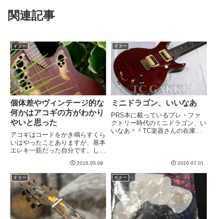
関連記事
ギター
ギター
個体差やヴィンテージ的な
ミニドラゴン、いいなあ
何かはアコギの方がわかり
PRS本に載っているプレ・ファ
やいと思った
クトリー時代のミニドラゴン、い
いなあ＾＾TC楽器さんの在庫の
アコギはコードをかき鳴らすくら
ようです。ボディにちっこいドラ
いはやったことありますが、基本
ゴンがいます。うちのモカにも小
エレキ一筋だった自分です。しか
さいドラゴンがいます。このサー
し急速にアコギの魅力にとりつか
クルドラゴンと、上のTC楽器さ
2016.05.08
2020.07.01
れ、もはや泥沼一歩手前という
んのサンタナモデルのドラゴン
か、すでに入ったというかそんな
は...
ギター
ギター
状況ですw絶賛「大きな古時計」
を練習中！こう、ベース音とメロ
デ...