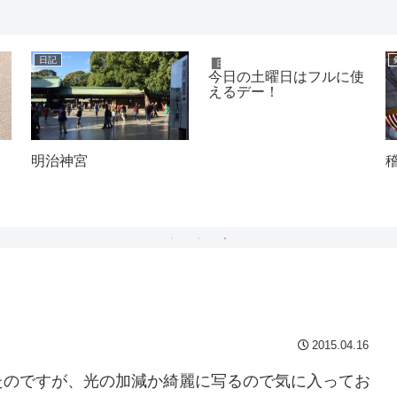
日記
日記
今日の土曜日はフルに使
えるデー！
明治神宮
2015.04.16
たのですが、光の加減か綺麗に写るので気に入ってお