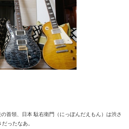
の首領、日本 駄右衛門（にっぽんだえもん）は渋さ
きだったなあ。