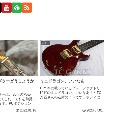
ギター
ギターどうしようか
ミニドラゴン、いいなあ
PRS本に載っているプレ・ファクトリー
時代のミニドラゴン、いいなあ＾＾TC
は、SuhrのPete
楽器さんの在庫のようです。ボディにち
.の予定でした。それを前提に
っこいドラゴンがいます。うちのモカに
ます。PUポジションで
も小さいドラゴンがいます。このサーク
似合う曲などもあり、さ
2022.01.16
2020.07.01
ルドラゴンと、上のTC楽器さんのサン
チョイスできるピートソ