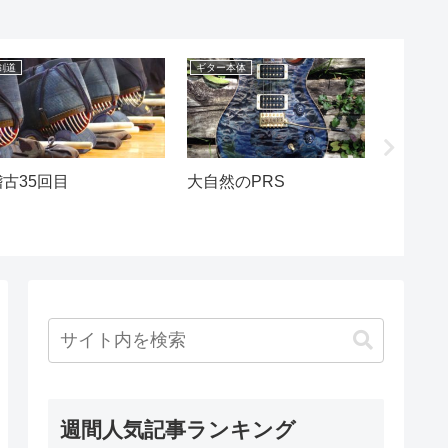
剣道
ギター本体
練習
稽古35回目
大自然のPRS
ソロギ
週間人気記事ランキング