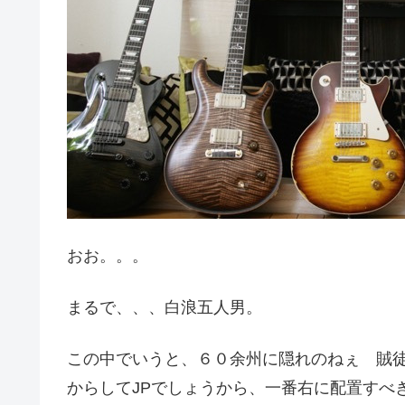
おお。。。
まるで、、、白浪五人男。
この中でいうと、６０余州に隠れのねぇ 賊徒
からしてJPでしょうから、一番右に配置すべ