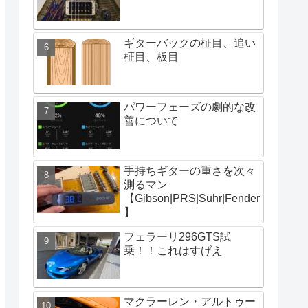
ギターバックの柾目、追い
柾目、板目
パワーフェーズの劇的な改
善について
手持ちギターの重さを次々
測るマン
【Gibson|PRS|Suhr|Fender
】
フェラーリ296GTS試
乗！！これはすげえ
マクラーレン・アルトゥー