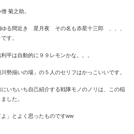
僧 菊之助。
消ゆる間近き 星月夜 その名も赤星十三郎 、、、
ラです。
信利平は自動的に９９レモンかな。。。
瀬川勢揃いの場」の５人のセリフはかっこいいです。
前にいちいち自己紹介する戦隊モノのノリは、この稲
きました。
よ」とよく思ったものですww