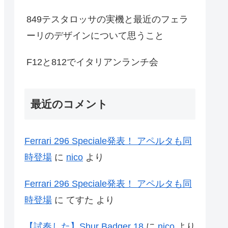
849テスタロッサの実機と最近のフェラ
ーリのデザインについて思うこと
F12と812でイタリアンランチ会
最近のコメント
Ferrari 296 Speciale発表！ アペルタも同
時登場
に
nico
より
Ferrari 296 Speciale発表！ アペルタも同
時登場
に
てすた
より
【試奏した】Shur Badger 18
に
nico
より