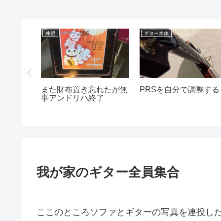
練習
ギター本体
turaと本
また財布置き忘れたが無
PRSを自分で調整する
を比較
事アンドリハ終了
】
我が家のギター全員集合
ここのところソファとギターの写真を連投し