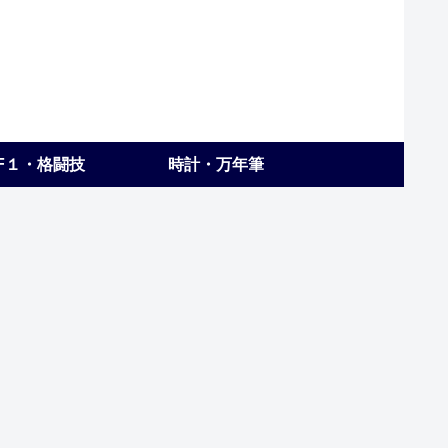
F１・格闘技
時計・万年筆