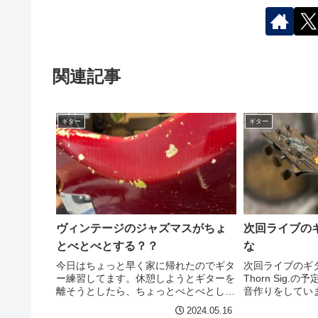
関連記事
ギター
ギター
ヴィンテージのジャズマスがちょ
次回ライブの
とべとべとする？？
な
今日はちょっと早く家に帰れたのでギタ
次回ライブのギター
ー練習してます。休憩しようとギターを
Thorn Sig
離そうとしたら、ちょっとべとべとした
音作りをしてい
感じで洋服にひっつきました。ん？コン
シングルの方が
2024.05.16
ターのあたりがなんかひっつく？着てい
まざまな音色を