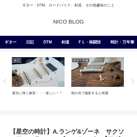
ギター・DTM、ロードバイク、剣道、その他趣味のこと
NICO BLOG
ギター
日記
DTM
剣道
F１・格闘技
時計・万年筆
ライブ
練
剣道
段審査でやっちまったかも。。。
改めてライブレポ
効果
【AKIBASMITH】
使
【星空の時計】A.ランゲ&ゾーネ サクソ