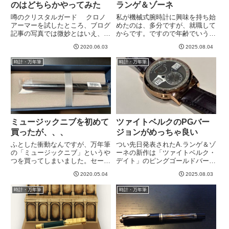
のはどちらかやってみた
ランゲ＆ゾーネ
噂のクリスタルガード クロノ
私が機械式腕時計に興味を持ち始
アーマーを試したところ、ブログ
めたのは、多分ですが、就職して
記事の写真では微妙とはいえ、実
からです。ですので年齢でいうと
際に目で見ると良い効果がでてい
２２歳とか２３歳とかでしょう
2020.06.03
2025.08.04
ました。これは新品の時計に施し
か。カルティエのパシャCのブラ
たら、さぞやピカピカになり、か
ック文字盤に憧れて、ボーナス出
時計・万年筆
時計・万年筆
つスリ傷も防いでくれて最強なん
たら頑張って買う！と決めていた
じゃないか、、、と思いまして
のを覚えてます。当時赴任してい
や...
た...
ミュージックニブを初めて
ツァイトベルクのPGバー
買ったが、、、
ジョンがめっちゃ良い
ふとした衝動なんですが、万年筆
つい先日発表されたA.ランゲ＆ゾ
の「ミュージックニブ」というや
ーネの新作は「ツァイトベルク・
つを買ってしまいました。セーラ
デイト」のピングゴールドバージ
ーのやつで３０００円ちょっとく
ョンでした。これ、、、めちゃく
2020.05.04
2025.08.03
らいでした。ヤングプロフィッ
ちゃ好みどストライクで
ト ブラック ミュージックとい
す！！！！！ツァイトベルク・ス
時計・万年筆
時計・万年筆
うやつです。横線が太く縦線が細
トライキングタイムが憧れですが
くなりやすいんだっけな？カリグ
２つの弱点があるもともと、ツァ
ラ...
イトベ...