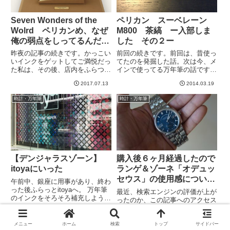
Seven Wonders of the
ペリカン スーベレーン
Wolrd ペリカンめ、なぜ
M800 茶縞 ー入部しま
俺の弱点をしってるんだの
した その２ー
巻
昨夜の記事の続きです。かっこい
前回の続きです。前回は、昔使っ
いインクをゲットしてご満悦だっ
てたのを発掘した話。次は今、メ
た私は、その後、店内をふらつ
インで使ってる万年筆の話です。
く。ふーん、なるほど。こういう
じゃん。ペリカンのスーベレーン
2017.07.13
2014.03.19
のもかっこいいねー、素敵だね
M800というモデルです。実はこ
ー。でも自分の茶縞かっこいい
れ、、、部長（よっしーさん）の
時計・万年筆
時計・万年筆
わ〜、とか割と余裕で閲覧してい
真似ですwwwもともと、この万
る最中、とんでもないものを見つ
年筆を知ったのは、Club ...
けた。...
【デンジャラスゾーン】
購入後６ヶ月経過したので
itoyaにいった
ランゲ＆ゾーネ「オデュッ
セウス」の使用感について
午前中、銀座に用事があり、終わ
レビューを書く
った後ふらっとitoyaへ。 万年筆
最近、検索エンジンの評価が上が
のインクをそろそろ補充しようと
ったのか、この記事へのアクセス
思ったのです。 久しぶりにい
が増えてきました。購入しておお
ろんな万年筆を見ると、、、 ざ
よそ半年経ち、夏も越しました。
わざわしますねw いや、あく
2017.07.12
2020.10.24
そこで改めて使用感について感想
メニュー
ホーム
検索
トップ
サイドバー