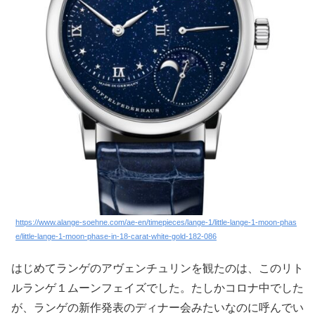
https://www.alange-soehne.com/ae-en/timepieces/lange-1/little-lange-1-moon-phas
e/little-lange-1-moon-phase-in-18-carat-white-gold-182-086
はじめてランゲのアヴェンチュリンを観たのは、このリト
ルランゲ１ムーンフェイズでした。たしかコロナ中でした
が、ランゲの新作発表のディナー会みたいなのに呼んでい