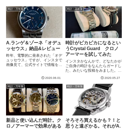
時計・万年筆
時計・万年筆
A.ランゲ＆ゾーネ「オデュ
時計がピカピカになるとい
ッセウス」納品&レビュー
うCrystal Guard クロノ
アーマーを試してみた
昨年、電撃的に発表された「オデ
ュッセウス」ですが、インスタで
インスタかなんかで、どなたかが
画像見て、公式サイトで情報を集
ご自身の時計をなんたらガードし
めたらもうベタ惚れ。予想より早
た、みたいな投稿をみました。も
かったのですが、めでたく購入・
のすごいピカピカになっていて、
納品となりました。A.Lange &
2020.06.01
2020.05.27
気になっていたのですが、しばら
Sohne （ランゲ＆ゾーネ）とは
くそのままにしてしまってまし
時計・万年筆
時計・万年筆
機械式時計といえば...
た。が、先日、多分これかな？と
いうのを見つけ、レビューなどを
読...
新品と使い込んだ時計。ク
そろそろ買えるかも？！と
ロノアーマーで効果がある
思うと遠ざかる。それがA.