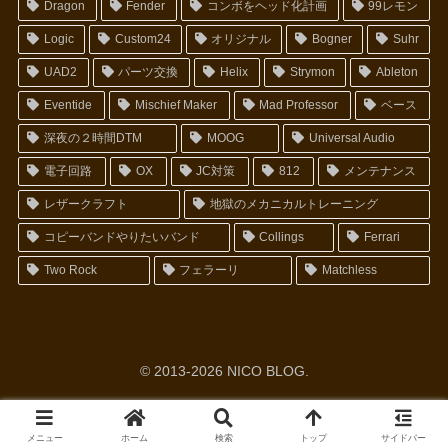
Dragon
Fender
コンボをヘッド化計画
99レモン
Logic
Custom24
オリジナル
Bogner
Suhr
UAD2
パーツ交換
Helix
Strymon
Ableton
Eventide
Mischief Maker
Mad Professor
ベース
深夜の２時間DTM
MOOG
Universal Audio
電子回路
OX
JC対策
812
メンテナンス
レザークラフト
地獄のメカニカルトレーニング
コピーバンドやりたいバンド
Collings
Ferrari
Two Rock
フェラーリ
Matchless
© 2013-2026 NICO BLOG.
メニュー
ホーム
検索
トップ
サイドバー