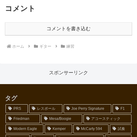
コメント
コメントを書き込む
ホーム
ギター
練習
スポンサーリンク
タグ
PRS
レスポール
Joe Perry Signature
F1
Friedman
Mesa/Boogie
アコースティック
Modern Eagle
Kemper
McCarty 594
試奏