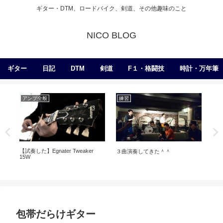
ギター・DTM、ロードバイク、剣道、その他趣味のこと
NICO BLOG
ギター
日記
DTM
剣道
F１・格闘技
時計・万年筆
アンプ全般
練習
日
【試奏した】Egnater Tweaker
３曲演奏してきた＾＾
ア
15W
包帯だらけギター