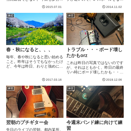
いので難しいだろうな。。。スタ
ませた方が良いだろうと思ったの
2015.07.01
2014.11.02
ジオに４～５時間入ってマーク５
で。ちゃんと計算してませんが、
の音作りしたいのですが、今の
ワシノスリ（PRS）を触るのは
練習
練習
所、行ける見込みゼロ。当日リハ
１ヶ月ぶりか？？弦交換しまし
後の練習にやっぱり一式スタジオ
た。うーん、、、なんか反応悪...
に持って...
春・秋になると、、、
トラブル・・・ボード壊し
たかもorz
毎年、春や秋になると思い始める
こと。昨年はそうでもなかったけ
これは昨日の写真ではないのです
ど、今年は昨日、わりと強めにキ
が、それはともかく、昨日の最終
タ。・・・バイク乗りたい。バイ
リハ時にボード壊したかも・・・
ク初めて乗ったのは大学生でし
orzライブ2日前というのに^^;;;い
た。大学生になってから、一人暮
2017.03.16
2019.12.06
や、誰が悪いって自分が悪いんで
らしを始めるも最寄りの駅から学
すが。。。ええ、接続間違えまし
練習
練習
校までが遠すぎてバスしかない、
た。なぜか、ボードのリターン
し...
を、アンプのスピーカー...
翌朝のプチギター会
今週末バンド練に向けて練
習
先日のライブの翌朝。都内某所。