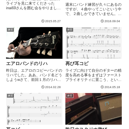
ライブを見に来てくださった
週末にバンド練習が久々にあるの
inai69さんを囲む会をやりました
ですが、４曲やってこいという中
＾＾マーラさん、どんピ～さんが
で、２曲しかできていません。こ
来てくれました＾＾朝の１０：３
このところ平日はまったく練習で
０にww久しぶりのinaiさんのサザ
2015.05.27
2016.09.04
きないので今日、午後から練
ビー。やっぱ素敵ですわ。今回
習。・・・なんとかできた・・・
練習
練習
は、前日のライブのセット...
かな？ちょっと覚えにくいフレー
ズが多くて、バンド練のころには
忘れ...
エアロバンドのリハ
再び耳コピ
昨日は、エアロのコピーバンドの
ライブに向けて自分のギターの精
リハでした。ああ、バンド名どう
度を高める事をまずはファースト
しようwさて、前回１月のリハ
プライオリティに置こう、という
は、自分的には結構まとまりが良
ことで、これまで適当にやってた
2014.02.28
2014.05.18
いと感じて、安心してたんです
ところを見直す事に。エアロは全
ね。なので、今回リハにむけては
体を通せばギター難しくないの
練習
練習
完全に油断しててやや退化してし
で、つい練習をおざなりにしてし
まいましたwVoのHさんは、前回
まうのですが、ところどころ弾き
よ...
に...