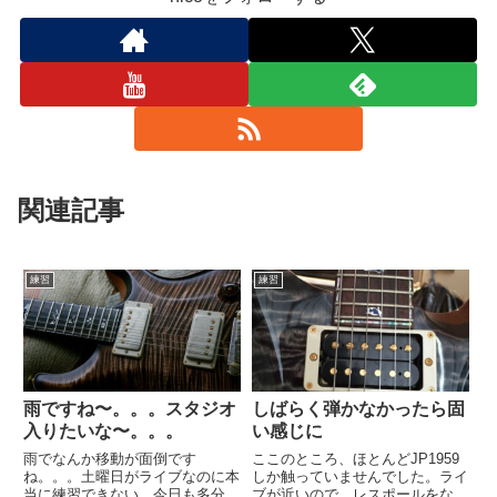
関連記事
練習
練習
雨ですね〜。。。スタジオ
しばらく弾かなかったら固
入りたいな〜。。。
い感じに
雨でなんか移動が面倒です
ここのところ、ほとんどJP1959
ね。。。土曜日がライブなのに本
しか触っていませんでした。ライ
当に練習できない。今日も多分遅
ブが近いので、レスポールをなじ