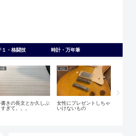
F１・格闘技
時計・万年筆
剣道
日記
練習
手書きの長文とか久しぶ
女性にプレゼントしちゃ
ギター
りすぎて。。。
いけないもの
チ