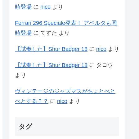
時登場
に
nico
より
Ferrari 296 Speciale発表！ アペルタも同
時登場
に
てすた
より
【試奏した】Shur Badger 18
に
nico
より
【試奏した】Shur Badger 18
に
タロウ
より
ヴィンテージのジャズマスがちょとべと
べとする？？
に
nico
より
タグ