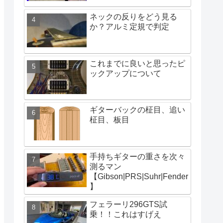
ネックの反りをどう見る
か？アルミ定規で判定
これまでに良いと思ったピ
ックアップについて
ギターバックの柾目、追い
柾目、板目
手持ちギターの重さを次々
測るマン
【Gibson|PRS|Suhr|Fender
】
フェラーリ296GTS試
乗！！これはすげえ