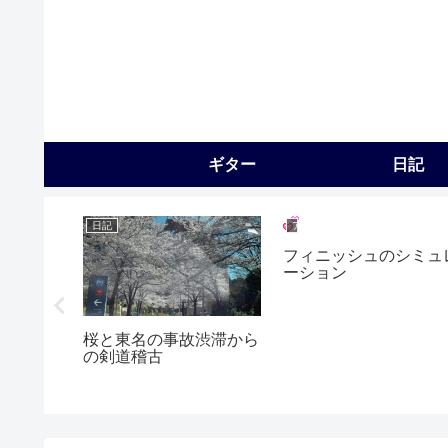
ギター
日記
日記
アンプ全般
フィニッシュのシミュ
ーション
桜と東名の事故渋滞から
の剣道稽古