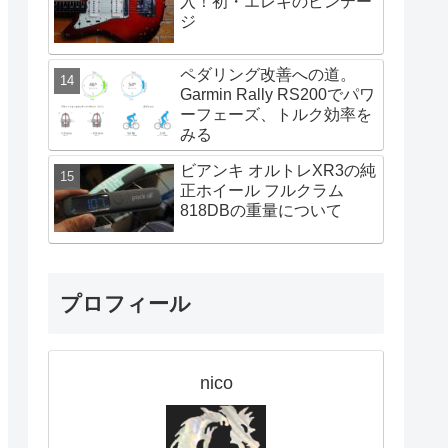
入！初・エレキのビンテー
ジ
ペダリング改善への道。
Garmin Rally RS200でパワ
ーフェーズ、トルク効率を
みる
ビアンキ オルトレXR3の純
正ホイール フルクラム
818DBの重量について
プロフィール
nico