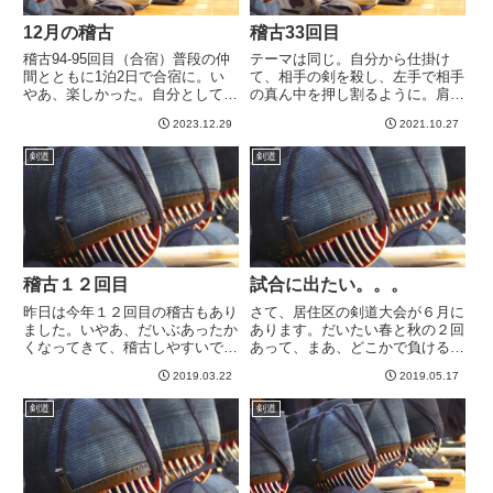
12月の稽古
稽古33回目
稽古94-95回目（合宿）普段の仲
テーマは同じ。自分から仕掛け
間とともに1泊2日で合宿に。い
て、相手の剣を殺し、左手で相手
やあ、楽しかった。自分としては
の真ん中を押し割るように。肩の
とにかく手の内を使った打ち方、
力を抜く。です。今日は他県の八
2023.12.29
2021.10.27
というのをテーマにしていて、そ
段先生も久々にみえられていまし
の中で、これまでよりも左手を上
た。八段の先生2人に稽古つけて
剣道
剣道
げてから振る、とか、それに伴
いただけるというのはめちゃくち
い、構えで左手が少し上に上が...
ゃ贅沢なことですね^^そして二
人...
稽古１２回目
試合に出たい。。。
昨日は今年１２回目の稽古もあり
さて、居住区の剣道大会が６月に
ました。いやあ、だいぶあったか
あります。だいたい春と秋の２回
くなってきて、稽古しやすいです
あって、まあ、どこかで負けるの
ね。湿度もでてきたので、ようや
でそれが悔しくて励みになってい
2019.03.22
2019.05.17
く体育館の床と足の馴染みが良く
たのですが、会場となる体育館が
なってきて、動きやすくなりまし
オリンピックのなんかで使用する
剣道
剣道
た。真冬はつるんつるんしちゃっ
とかで改装工事に入っています。
て、踏ん張りがきかず嫌でした
で、昨秋の大会から、代替の体
ね...
育...