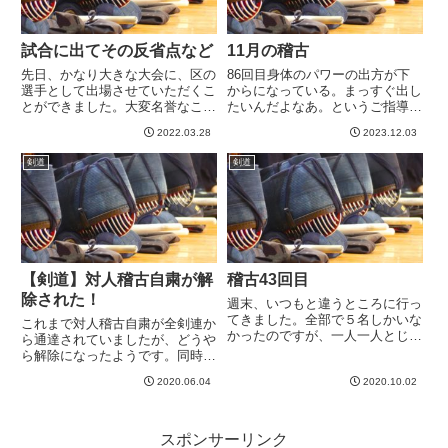
試合に出てその反省点など
11月の稽古
先日、かなり大きな大会に、区の
86回目身体のパワーの出方が下
選手として出場させていただくこ
からになっている。まっすぐ出し
とができました。大変名誉なこと
たいんだよなあ。というご指導か
でした。ご推挙いただいた先生方
ら始まり、「手の内が効いてな
2022.03.28
2023.12.03
には大感謝です。チーム最年長と
い」「身体の速度と竹刀の速度が
いうことで恐れ多くも大将を務め
あってない（竹刀が遅い）」とい
剣道
剣道
させていただきました。大会全体
うあたりのご指摘を受けました。
でもかなり年長でしたね。。。
手の内が効いて竹刀が走ってくれ
さ...
ば...
【剣道】対人稽古自粛が解
稽古43回目
除された！
週末、いつもと違うところに行っ
てきました。全部で５名しかいな
これまで対人稽古自粛が全剣連か
かったのですが、一人一人とじっ
ら通達されていましたが、どうや
くりと総当たりの地稽古ができ
ら解除になったようです。同時に
て、良かったです。いつものよう
再開にあたってのガイドラインが
に上の先生にかかるのではなく、
2020.06.04
2020.10.02
示されており、要熟読ですね。自
お互い同士の稽古ができたことで
粛解除とはいえ、様々なガイドラ
いろいろ発見がありました。まず
インを守り、かつ6月は素振りや
手...
トレーニング中心にして、防具
スポンサーリンク