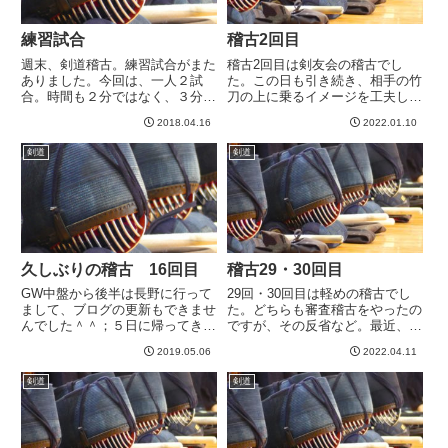
練習試合
稽古2回目
週末、剣道稽古。練習試合がまた
稽古2回目は剣友会の稽古でし
ありました。今回は、一人２試
た。この日も引き続き、相手の竹
合。時間も２分ではなく、３分に
刀の上に乗るイメージを工夫して
延びました。試合場も、なんかち
いきます。ちょっとこの日は、乗
2018.04.16
2022.01.10
ょっと狭かったのですが、前回く
るというよりは、竹刀で抑える感
らいから少し広く取るようになっ
じになってしまったような気がし
剣道
剣道
たので、実際の試合に近い感じに
ます。これはあまり良くないです
なりました^^１試合目は、別の
ね。今日は地力としては自分のほ
先...
う...
久しぶりの稽古 16回目
稽古29・30回目
GW中盤から後半は長野に行って
29回・30回目は軽めの稽古でし
まして、ブログの更新もできませ
た。どちらも審査稽古をやったの
んでした＾＾；５日に帰ってきた
ですが、その反省など。最近、と
のですが、渋滞を避けるために朝
にかく遠間から相手を居着かせて
2019.05.06
2022.04.11
4時起きの5時出発。渋滞は予想
飛び込み面を決めたいんですよ
通りなく、スムーズに帰宅したの
ね。。。審査稽古でもついそれを
剣道
剣道
が8時くらい。朝ごはんを食べ、
やってしまうがために、ぽろっと
８：４０には剣道稽古に次男と
打たれたりします。地稽古なら
と...
全...