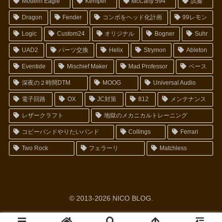
Modern Eagle
Kemper
McCarty 594
試奏
Dragon
Fender
コンボをヘッド化計画
99レモン
Logic
Custom24
オリジナル
Bogner
Suhr
UAD2
パーツ交換
Helix
Strymon
Ableton
Eventide
Mischief Maker
Mad Professor
ベース
深夜の２時間DTM
MOOG
Universal Audio
電子回路
OX
JC対策
812
メンテナンス
レザークラフト
地獄のメカニカルトレーニング
コピーバンドやりたいバンド
Collings
Ferrari
Two Rock
フェラーリ
Matchless
© 2013-2026 NICO BLOG.