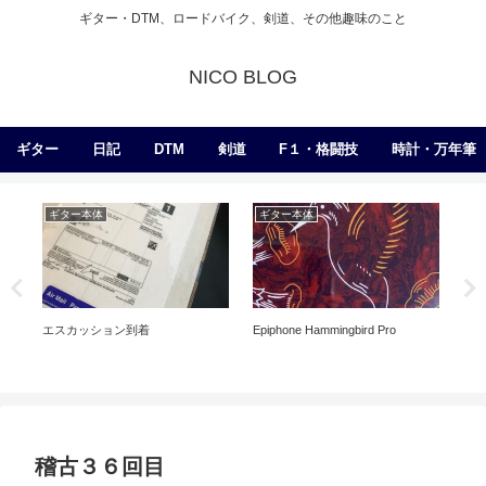
ギター・DTM、ロードバイク、剣道、その他趣味のこと
NICO BLOG
ギター
日記
DTM
剣道
F１・格闘技
時計・万年筆
ギター本体
ギター本体
エ
イ
エスカッション到着
Epiphone Hammingbird Pro
稽古３６回目