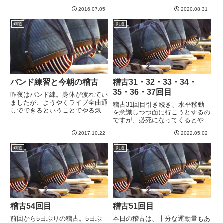
前回の反省から、再び振りかぶり
あ、、、稽古してたらまた仮死状
ファーストな打ち方に変更。する
2016.07.05
2020.08.31
態にまで追い込まれたかもしれま
と、自分の面が当り始めました。
せんwさて、先生からの指摘や、
剣道
剣道
それに腰を入れやすいので、打っ
先日の試合や、地稽古などからす
た...
ごくいろいろ考えています。どこ
が悪いか...
バンド練習と今朝の稽古
稽古31・32・33・34・
35・36・37回目
昨夜はバンド練。身体が疲れてい
ましたが、ようやくライブ全曲通
稽古31回目引き続き、水平移動
しでできるということでやる気は
を意識しつつ面に行こうとするの
十分。十分過ぎて写真撮るの忘れ
ですが、必死になってくるとやは
た。今回は、マーラさんと私でソ
り崩れてきますね。そこでキツく
ロをツインでやるところがありま
2017.10.22
2022.05.02
なってきたところで、何度も先生
して、これがうまくハモるとすご
に合い面やいなされるなどしてま
剣道
剣道
く気持ちよい！！録音を聴き直
すます瀕死になりつつ打ち込んで
す...
いくことで、少しずつモノにな
っ...
稽古54回目
稽古51回目
前回から5日ぶりの稽古。5日ぶ
本日の稽古は、十分な運動量もあ