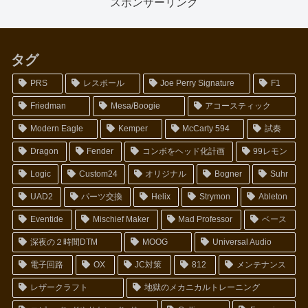
スポンサーリンク
タグ
PRS
レスポール
Joe Perry Signature
F1
Friedman
Mesa/Boogie
アコースティック
Modern Eagle
Kemper
McCarty 594
試奏
Dragon
Fender
コンボをヘッド化計画
99レモン
Logic
Custom24
オリジナル
Bogner
Suhr
UAD2
パーツ交換
Helix
Strymon
Ableton
Eventide
Mischief Maker
Mad Professor
ベース
深夜の２時間DTM
MOOG
Universal Audio
電子回路
OX
JC対策
812
メンテナンス
レザークラフト
地獄のメカニカルトレーニング