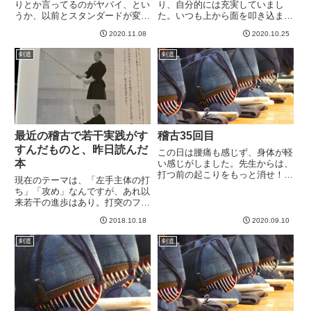
りとか言ってるのがヤバイ、とい
り、自分的には充実していまし
うか、以前とスタンダードが変わ
た。いつも上から面を叩き込まれ
りました。週に２〜３回稽古する
る物凄い強い先生相手に、何本か
2020.11.08
2020.10.25
のが当たり前になってきたため5
相面でいいところをとれたと思い
日あくと、結構間が空いてしまっ
ます。多分一回の稽古で４回打て
剣道
剣道
た印象。さて、今日も審査稽古を
たのは新記録な気がします。いい
行ったのですが、あんまり動き
感じに打てる時は、足が低く遠く
良...
出...
最近の稽古で若干実践がす
稽古35回目
すんだものと、昨日読んだ
この日は腰痛も感じず、身体が軽
本
い感じがしました。先生からは、
打つ前の起こりをもっと消せ！と
現在のテーマは、「左手主体の打
いう指導をうけ、人数がそう多く
ち」「攻め」なんですが、あれ以
ないこともあって結構長い間指導
来若干の進歩はあり。打突のフォ
してもらいました。左足をついだ
ームは、竹刀の振り上げの初動を
りはもうしないのですが、先生と
2018.10.18
2020.09.10
「右手首を支点に左手を押しこむ
一足一刀よりちょい遠いところ
ように」するのが今の所しっくり
で...
剣道
剣道
くるし良い感じがする。右手首を
支点といっても、実際には上に
流...