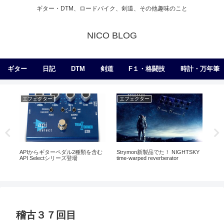
ギター・DTM、ロードバイク、剣道、その他趣味のこと
NICO BLOG
ギター
日記
DTM
剣道
F１・格闘技
時計・万年筆
エフェクター
エフェクター
日
APIからギターペダル2種類を含む
Strymon新製品でた！ NIGHTSKY
うに
API Selectシリーズ登場
time-warped reverberator
ルド
稽古３７回目