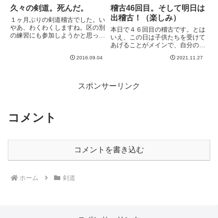
久々の剣道。死んだ。
稽古46回目。そして明日は
出稽古！（楽しみ）
１ヶ月ぶりの剣道稽古でした。い
やあ、わくわくしますね。区の別
本日で４６回目の稽古です。とは
の練習にも参加しようかと思って
いえ、この日は子供たちを受けて
たのですが、まあ忙しくて無理で
あげることがメインで、自分の稽
した^^;今日は大人も子供も新し
古としては素振りや足捌き、基本
い見学の方がいらっしゃってい
2016.09.04
2021.11.27
打ちを少々、、、という感じで
て、なんだか人数が増えて盛り上
す。ビデオを見返して、自分のひ
がりつつある道場です。いいで
かがみの張りや、姿勢がすこし気
す...
になったので、その辺を意識して
スポンサーリンク
み...
コメント
コメントを書き込む
ホーム
剣道