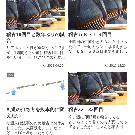
稽古18回目と数年ぶりの試
稽古５８・５９回目
合
土曜日の午前中と夕方に２回いっ
たので、一応カウントは増えまし
リアルタイム性が全然ないのです
て、５８・５９回目まできました
が、1週間くらい前に稽古18回目
＾＾午前中はお世話になっている
を行いました。ひさびさの剣友会
先生が指導している中学校の稽古
の稽古でしたので、先生は軽めの
に参加。12月は所属道場の稽古
2021.06.26
2019.12.22
メニューで組んでました。ちょっ
数が少ないため、誘っていただき
と動き足りない。。。でも稽古で
剣道
剣道
ました。剣友と一緒に参加。中
きるだけいいですね。そんな中、
学...
たまに参加させてもらっている...
剣道の打ち方を抜本的に変
稽古32・33回目
えたい
今、週に2回3回と稽古してる
と、ちょっと書くのも大変になっ
今週末は法事のため稽古はお休み
てきましたが、ちゃんと稽古回数
しました。大変残念。。。だけ
をカウントしたいので書きます。
ど、日曜日暑かったからな