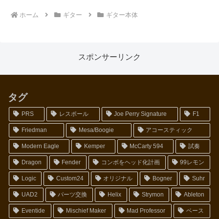
ホーム
ギター
ギター本体
スポンサーリンク
タグ
PRS
レスポール
Joe Perry Signature
F1
Friedman
Mesa/Boogie
アコースティック
Modern Eagle
Kemper
McCarty 594
試奏
Dragon
Fender
コンボをヘッド化計画
99レモン
Logic
Custom24
オリジナル
Bogner
Suhr
UAD2
パーツ交換
Helix
Strymon
Ableton
Eventide
Mischief Maker
Mad Professor
ベース