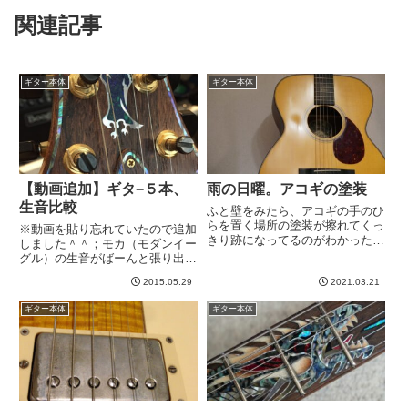
関連記事
ギター本体
ギター本体
【動画追加】ギタ−５本、
雨の日曜。アコギの塗装
生音比較
ふと壁をみたら、アコギの手のひ
らを置く場所の塗装が擦れてくっ
※動画を貼り忘れていたので追加
きり跡になってるのがわかったの
しました＾＾；モカ（モダンイー
で写真撮りました。全体的にマッ
グル）の生音がばーんと張り出す
トな塗装仕上げになってるので、
感じがすごいなー、といつも思う
右手を置いてあるところだけ擦れ
2015.05.29
2021.03.21
ので、この際なので録音して違い
てツヤっぽくなってます。経年変
が出るかどうかやってみました。
ギター本体
ギター本体
化っていいなあ。このギターは
結論から言うと、生音の段階で音
ま...
色全然違う＾＾こんな感じでマ
イ...