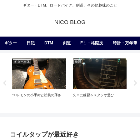
ギター・DTM、ロードバイク、剣道、その他趣味のこと
NICO BLOG
ギター
日記
DTM
剣道
F１・格闘技
時計・万年筆
ギター本体
練習
ア
’99レモンの小手術と塗装の薄さ
久々に練習＆スタジオ遊び
EL
コイルタップが最近好き