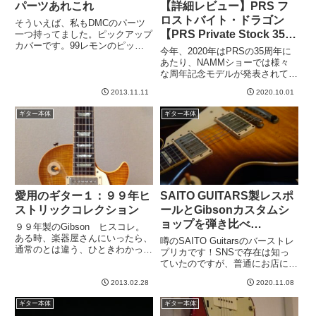
パーツあれこれ
【詳細レビュー】PRS フ
ロストバイト・ドラゴン
そういえば、私もDMCのパーツ
【PRS Private Stock 35th
一つ持ってました。ピックアップ
カバーです。99レモンのピック
Anniversary Dragon】
今年、2020年はPRSの35周年に
アップを自分でハンダ付けして交
あたり、NAMMショーでは様々
換したことがあるのですが、その
な周年記念モデルが発表されてい
ときに、元のカバーがどうしても
ました。最近は5年ごとに発表さ
取り外せなかったので、やむなく
2013.11.11
2020.10.01
れているPRSのフラッグシップ
カバーを買いました。そのとき
モデルであるドラゴンも発表され
に...
ギター本体
ギター本体
ていました。ボディにおおきくイ
ンレイの入った30th ...
愛用のギター１：９９年ヒ
SAITO GUITARS製レスポ
ストリックコレクション
ールとGibsonカスタムシ
ョップを弾き比べ
９９年製のGibson ヒスコレ。
【Portrait Line No.1】
ある時、楽器屋さんにいったら、
噂のSAITO Guitarsのバーストレ
通常のとは違う、ひときわかっこ
プリカです！SNSで存在は知っ
いいレスポールが何本もおいてあ
ていたのですが、普通にお店に在
って、説明書きを読むと、「ヒス
庫はないものだと勝手に思ってい
トリックコレクション」なるもの
2013.02.28
2020.11.08
ました。ところがある、というこ
だそうだ。1959年製のレスポー
とが昨夜、ギタ友とのLINEで発
ギター本体
ギター本体
ルの復刻版なんだそうだ。...
覚したので盛り上がった勢いのま