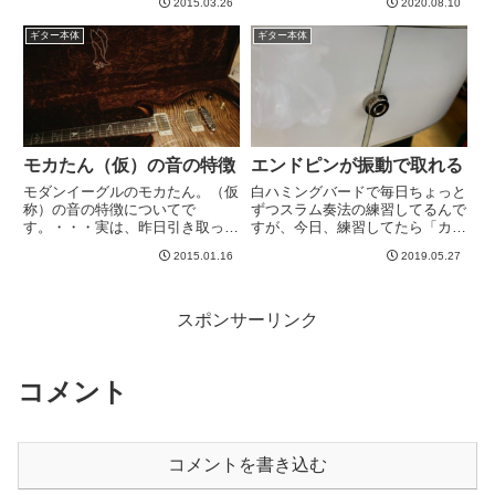
ーブの意味がわからなかったので
2015.03.26
2020.08.10
を、シロスケやSuhrと比較しな
すが、慣れてくるとこれはこれで
がら弾いてます。シロスケ
ギター本体
ギター本体
使いやすい。一方のPRSは、オ...
（Mischeif Maker）はストラ...
モカたん（仮）の音の特徴
エンドピンが振動で取れる
モダンイーグルのモカたん。（仮
白ハミングバードで毎日ちょっと
称）の音の特徴についてで
ずつスラム奏法の練習してるんで
す。・・・実は、昨日引き取った
すが、今日、練習してたら「カラ
後、耐えきれず、早々に会社を出
ン」と音がした。なんと、このエ
2015.01.16
2019.05.27
てスタジオ行ってしまいました。
ンドピンが緩んで取れたw緩んだ
なんとなく恥ずかしくて、それに
だけなので、もう一回シメてつけ
ついては昨日書けなかったのです
ましたが、やっぱこんなところに
wwまずお店で引き取り時にモダ
もボディヒットする影響が出る
スポンサーリンク
ンイー...
ん...
コメント
コメントを書き込む