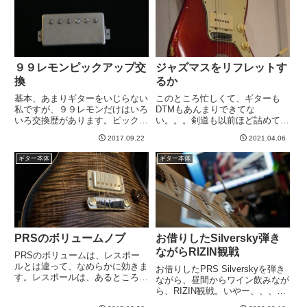
ま、本日試奏させ...
９９レモンピックアップ交
ジャズマスをリフレットす
換
るか
基本、あまりギターをいじらない
このところ忙しくて、ギターも
私ですが、９９レモンだけはいろ
DTMもあんまりできてな
いろ交換歴があります。ピックア
い。。。剣道も以前ほど詰めてや
ップは、・標準品（なんだったか
れてないので、たまに稽古いくと
2017.09.22
2021.04.06
忘れた） ↓・Ken Guitar Real
疲れちゃってどうもだめですね。
59 （名称はややうろ覚え）
深夜の２時間DTMも面白そうな
ギター本体
ギター本体
↓・セイモアダンカン SH5n
お題なのですが、手がつけられず
＆ JB ↓...
^^; それにしてもこのジャズマ
スター...
PRSのボリュームノブ
お借りしたSilversky弾き
ながらRIZIN観戦
PRSのボリュームは、レスポー
ルとは違って、なめらかに効きま
お借りしたPRS Silverskyを弾き
す。レスポールは、あるところか
ながら、昼間からワイン飲みなが
らがくんと効くような感じです。
ら、RIZIN観戦。いやー、、、贅
はじめはレスポールのこの変化カ
沢で楽しいですね＾＾Silversky