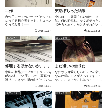
工作
突然ぽちった結果
自作用に全てのパーツがセットに
少し前、１週間くらい前か。突
なってる初心者キット。ちょっと
然、何の前触れもなくポチった。
やってみる！-----
ポチると届く。たとえそれがクロ
アチアからでも！前から気になっ
2015.10.17
2019.02.05
ていたUnit67をポチってしまいま
した。Drybellのものは他にVibe
エフェクター
エフェクター
Machine(V1）を持っているので
すが、...
修理するほかないか。。。
また凄いの借りた
念願の新品テープカートリッジを
なにやら可愛らしいピンクの袋。
eBay経由で入手。しかし写真の
なんか緑のモノが入ってます。n
通り、いきなり折れ曲がっていて
な、、、まさかこれはっ・・・！
萎える。。。実際の動作には問題
ギター界の至宝「チューブスクリ
2015.11.21
2015.02.24
なかったです。しかし、、、なん
ーマー」じゃないですか！そもそ
か先日からディレイ音がどんどん
もギター界には、伝説のアイテム
エフェクター
エフェクター
小さくなってる気が。そして、発
がいくつかあります。最も有名な
振しなくなった。今朝はテープ...
のは、Klon ケンタウルスで...