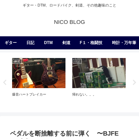
ギター・DTM、ロードバイク、剣道、その他趣味のこと
NICO BLOG
ギター
日記
DTM
剣道
F１・格闘技
時計・万年筆
練習
日記
エ
爆音ハートブレイカー
帰れない。。。
工
ペダルを断捨離する前に弾く 〜BJFE