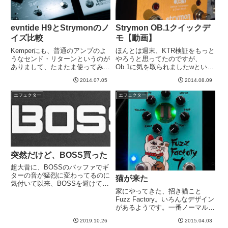
evntide H9とStrymonのノ
Strymon OB.1クイックデ
イズ比較
モ【動画】
Kemperにも、普通のアンプのよ
ほんとは週末、KTR検証をもっと
うなセンド・リターンというのが
やろうと思ってたのですが、
ありまして、たまたま使ってみよ
Ob.1に気を取られましたwという
うと思い立ち、エフェクターボー
わけでクイックデモ。コンプとし
2014.07.05
2014.08.09
ドをつなげてみました。初めての
て使ってる分には音色変化の少な
試みです。すると、、、どうもノ
く、かかり具合も滑らかなさりげ
エフェクター
エフェクター
イズが目立つ。ノイズ源を探って
ないコンプだと思います。フレー
いくと、どうも、Strym...
ズの引き出しが少ないので、都...
突然だけど、BOSS買った
超大昔に、BOSSのバッファでギ
ターの音が猛烈に変わってるのに
猫が来た
気付いて以来、BOSSを避けてき
家にやってきた、招き猫こと
たところがあります。しかし、し
Fuzz Factory。いろんなデザイン
かし今回はBOSS一択！これの存
があるようです。一番ノーマルな
在を知って、その最強感に感動し
のがこれ。こんなのもある。七福
て瞬間的にポチった。・・・い
2019.10.26
2015.04.03
神勢揃いも。えーと、、、なんで
や、実際は他機種とかなり吟...