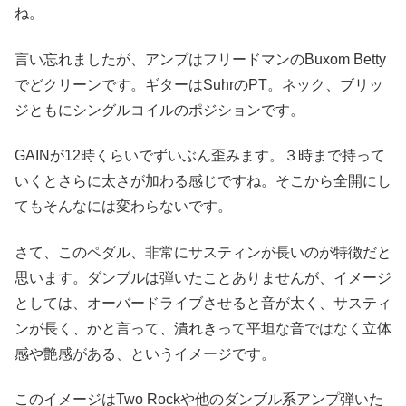
ね。
言い忘れましたが、アンプはフリードマンのBuxom Betty
でどクリーンです。ギターはSuhrのPT。ネック、ブリッ
ジともにシングルコイルのポジションです。
GAINが12時くらいでずいぶん歪みます。３時まで持って
いくとさらに太さが加わる感じですね。そこから全開にし
てもそんなには変わらないです。
さて、このペダル、非常にサスティンが長いのが特徴だと
思います。ダンブルは弾いたことありませんが、イメージ
としては、オーバードライブさせると音が太く、サスティ
ンが長く、かと言って、潰れきって平坦な音ではなく立体
感や艶感がある、というイメージです。
このイメージはTwo Rockや他のダンブル系アンプ弾いた