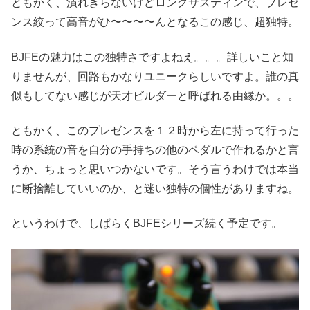
ともかく、潰れきらないけどロングサスティンで、プレゼ
ンス絞って高音がひ〜〜〜〜んとなるこの感じ、超独特。
BJFEの魅力はこの独特さですよねえ。。。詳しいこと知
りませんが、回路もかなりユニークらしいですよ。誰の真
似もしてない感じが天才ビルダーと呼ばれる由縁か。。。
ともかく、このプレゼンスを１２時から左に持って行った
時の系統の音を自分の手持ちの他のペダルで作れるかと言
うか、ちょっと思いつかないです。そう言うわけでは本当
に断捨離していいのか、と迷い独特の個性がありますね。
というわけで、しばらくBJFEシリーズ続く予定です。