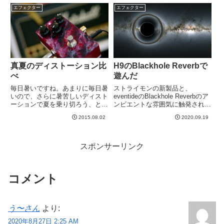
ガスマスク？wwwおお！これは
エフェクター
エフェクター
芸術的！！錦鯉バージョン。さし
ずめ、トーキョー・コレ...
真夏のディストーション比
H9のBlackhole Reverbで
べ
遊んだ
毎日暑いですね。あまりに毎日暑
ストライモンの新製品と、
いので、さらに暑苦しいディスト
eventideのBlackhole Reverbのア
ーションで夏を乗り切ろう、とそ
ンビエントな雰囲気に触発され
ういう趣旨でございます。本当は
て、ちょっとああいう感じで遊ん
2015.08.02
2020.09.19
単に新しくライブをやろうとして
でみたくなりました。というわけ
いるバンドがハイゲイン・ディス
で、H9のBlackholeアルゴリズム
トーションなので、手持ちのペダ
で試してみました。めちゃくちゃ
ルで音作りかねて試してまし
ロン...
スポンサーリンク
た。...
コメント
う〜さん
より:
2020年8月27日 2:25 AM