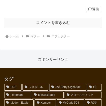
返信
コメントを書き込む
ホーム
ギター
エフェクター
スポンサーリンク
タグ
PRS
レスポール
Joe Perry Signature
F1
Friedman
Mesa/Boogie
アコースティック
Modern Eagle
Kemper
McCarty 594
試奏