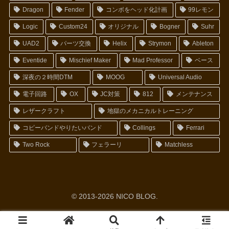
Dragon
Fender
コンボをヘッド化計画
99レモン
Logic
Custom24
オリジナル
Bogner
Suhr
UAD2
パーツ交換
Helix
Strymon
Ableton
Eventide
Mischief Maker
Mad Professor
ベース
深夜の２時間DTM
MOOG
Universal Audio
電子回路
OX
JC対策
812
メンテナンス
レザークラフト
地獄のメカニカルトレーニング
コピーバンドやりたいバンド
Collings
Ferrari
Two Rock
フェラーリ
Matchless
© 2013-2026 NICO BLOG.