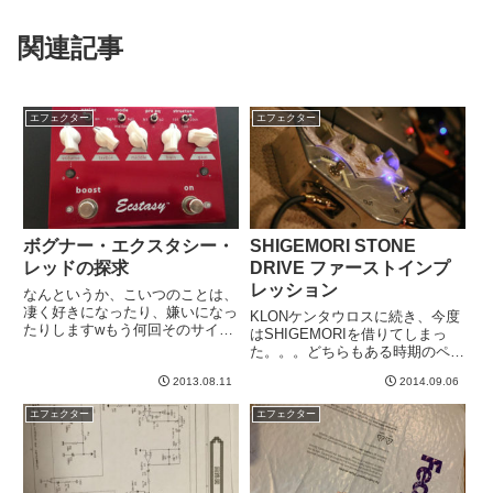
関連記事
エフェクター
エフェクター
ボグナー・エクスタシー・
SHIGEMORI STONE
レッドの探求
DRIVE ファーストインプ
レッション
なんというか、こいつのことは、
凄く好きになったり、嫌いになっ
KLONケンタウロスに続き、今度
たりしますwもう何回そのサイク
はSHIGEMORIを借りてしまっ
ルを繰り返している事か。今日は
た。。。どちらもある時期のペダ
Mark Vにつないであれこれ試し
ル界を席巻した感があります。ラ
てみました。Ch1のクリーンには
2013.08.11
2014.09.06
ンドグラフ様もそうですね。
まあ、合う。いい感じにカッコい
SHIGEMORIとランドグラフ様は
エフェクター
エフェクター
い音も出せた。このとき、...
どちらが時期的に早いんでしょう
か。誰か教えてください...