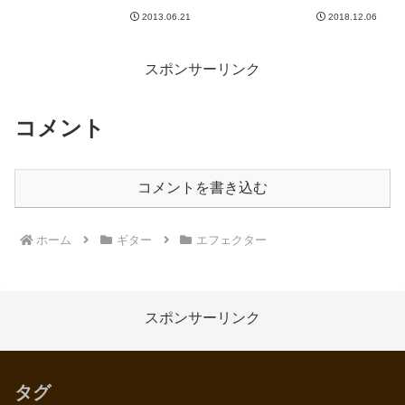
が、、、かっこいい。。。かっこ
知ったのですが、次のような点は
2013.06.21
2018.12.06
よすぎ！！！この放電現象を見て
盲点だった。・電源ケーブルやパ
るだけで満足できる逸品ですな。
ッチケーブルの取り回しに意外に
そして音も凶悪で大層よろしい。
スペースが必要新しく作る場...
大好きなFuzz Factor...
スポンサーリンク
コメント
コメントを書き込む
ホーム
ギター
エフェクター
スポンサーリンク
タグ