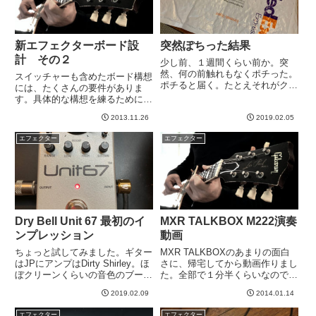
新エフェクターボード設
突然ぽちった結果
計 その２
少し前、１週間くらい前か。突
然、何の前触れもなくポチった。
スイッチャーも含めたボード構想
ポチると届く。たとえそれがクロ
には、たくさんの要件がありま
アチアからでも！前から気になっ
す。具体的な構想を練るために、
ていたUnit67をポチってしまいま
書いていこうと思います。そもそ
した。Drybellのものは他にVibe
2013.11.26
2019.02.05
もループはいくつ必要なんだっ
Machine(V1）を持っているので
け？ということで考えてみると、
エフェクター
エフェクター
すが、...
【Mark V使用時】計：５ループ
コンプノイズリダクションコー
ラ...
Dry Bell Unit 67 最初のイ
MXR TALKBOX M222演奏
ンプレッション
動画
ちょっと試してみました。ギター
MXR TALKBOXのあまりの面白
はJPにアンプはDirty Shirley。ほ
さに、帰宅してから動画作りまし
ぼクリーンくらいの音色のブース
た。全部で１分半くらいなので見
ト、クランチからのプッシュ、ハ
てもらえたら嬉しいです＾＾
2019.02.09
2014.01.14
イゲインからのさらなるプッシュ
iPhoneでビデオとったのです
といろいろやってみました。大き
が、小音量だししょぼく聞こえる
エフェクター
エフェクター