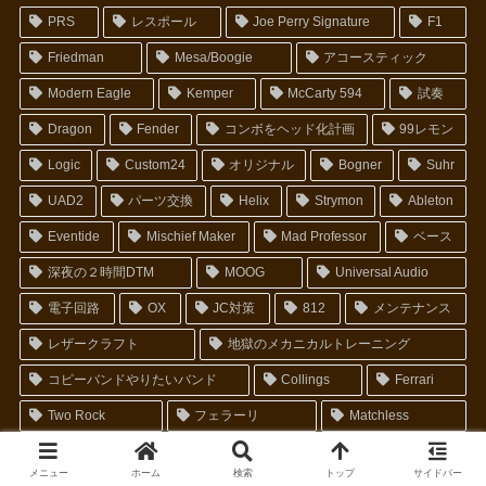
PRS
レスポール
Joe Perry Signature
F1
Friedman
Mesa/Boogie
アコースティック
Modern Eagle
Kemper
McCarty 594
試奏
Dragon
Fender
コンボをヘッド化計画
99レモン
Logic
Custom24
オリジナル
Bogner
Suhr
UAD2
パーツ交換
Helix
Strymon
Ableton
Eventide
Mischief Maker
Mad Professor
ベース
深夜の２時間DTM
MOOG
Universal Audio
電子回路
OX
JC対策
812
メンテナンス
レザークラフト
地獄のメカニカルトレーニング
コピーバンドやりたいバンド
Collings
Ferrari
Two Rock
フェラーリ
Matchless
メニュー
ホーム
検索
トップ
サイドバー