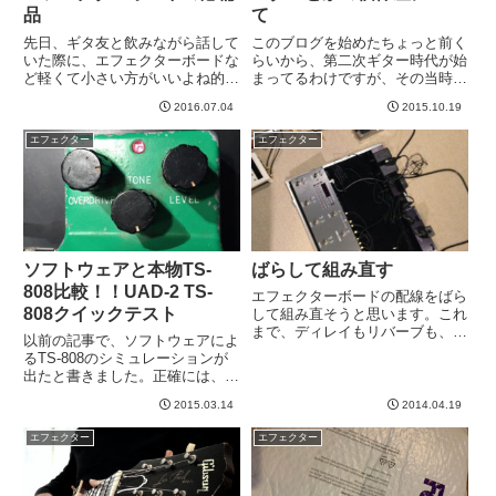
品
て
先日、ギタ友と飲みながら話して
このブログを始めたちょっと前く
いた際に、エフェクターボードな
らいから、第二次ギター時代が始
ど軽くて小さい方がいいよね的会
まってるわけですが、その当時
話になったわけです。それはそう
は、ギターの個体差というのはよ
2016.07.04
2015.10.19
なのです。否定しません。私もか
くわかりませんでした。（今もそ
つては、小ささと軽さを追い求め
うですが）ほぼ見た目で判断して
エフェクター
エフェクター
たものです。。。しかし、一度、
る私。。。しかし、コメント頂い
思い切って馬鹿でかい＆馬鹿重
たりスタジオご一緒させていただ
い...
け...
ソフトウェアと本物TS-
ばらして組み直す
808比較！！UAD-2 TS-
エフェクターボードの配線をばら
808クイックテスト
して組み直そうと思います。これ
まで、ディレイもリバーブも、全
以前の記事で、ソフトウェアによ
部直列につないでいました。
るTS-808のシミュレーションが
Mark Vでは割ときれいにかかっ
出たと書きました。正確には、
ていたのですが、今日、エクスタ
UAD-2ハードウェア上で動くプラ
シーで試したらまあひどい。リバ
2015.03.14
2014.04.19
グインソフトです＾＾幸いなこと
ーブとか濁っちゃって、聞くに
に、本物ヴィンテージのTS-808
た...
エフェクター
エフェクター
と３５周年記念のリイシューが手
元にあります。両方借...