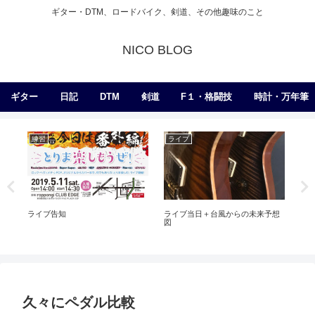
ギター・DTM、ロードバイク、剣道、その他趣味のこと
NICO BLOG
ギター
日記
DTM
剣道
F１・格闘技
時計・万年筆
練習
ライブ
日
ライブ告知
ライブ当日＋台風からの未来予想
稽古
図
回
久々にペダル比較