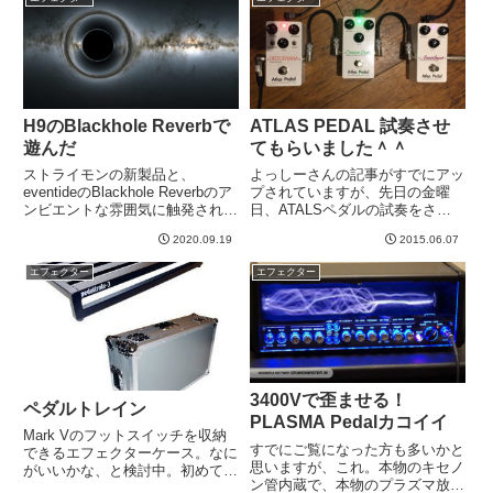
なつまみでブーストを上げていく
かもと思って、最後のデモ曲だけ
と、いい感じの...
はLogicに録音して演奏...
H9のBlackhole Reverbで
ATLAS PEDAL 試奏させ
遊んだ
てもらいました＾＾
ストライモンの新製品と、
よっしーさんの記事がすでにアッ
eventideのBlackhole Reverbのア
プされていますが、先日の金曜
ンビエントな雰囲気に触発され
日、ATALSペダルの試奏をさせ
て、ちょっとああいう感じで遊ん
てもらいました。実は、数ヶ月前
2020.09.19
2015.06.07
でみたくなりました。というわけ
にも同様の機会がありました。今
で、H9のBlackholeアルゴリズム
回は店頭発売直前ということで、
エフェクター
エフェクター
で試してみました。めちゃくちゃ
もう製品版ですね＾＾それぞれの
ロン...
モデルの色にあったLEDが光っ...
3400Vで歪ませる！
ペダルトレイン
PLASMA Pedalカコイイ
Mark Vのフットスイッチを収納
すでにご覧になった方も多いかと
できるエフェクターケース。なに
思いますが、これ。本物のキセノ
がいいかな、と検討中。初めての
ン管内蔵で、本物のプラズマ放電
エフェクターボードを組んでみて