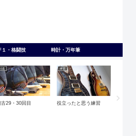
F１・格闘技
時計・万年筆
剣道
練習
剣道
稽古27
稽古29・30回目
役立ったと思う練習