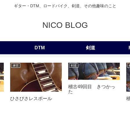
ギター・DTM、ロードバイク、剣道、その他趣味のこと
NICO BLOG
DTM
剣道
練習
剣道
稽古49回目 きつかっ
た
ひさびさレスポール