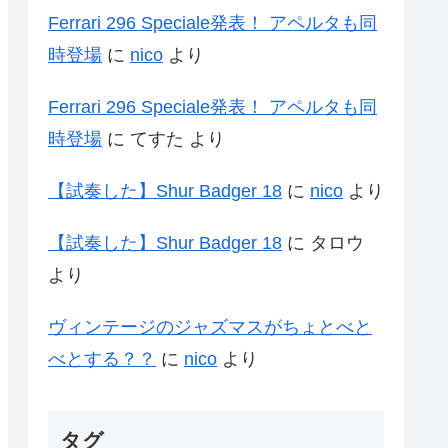
Ferrari 296 Speciale発表！ アペルタも同
時登場
に
nico
より
Ferrari 296 Speciale発表！ アペルタも同
時登場
に
てすた
より
【試奏した】Shur Badger 18
に
nico
より
【試奏した】Shur Badger 18
に
タロウ
より
ヴィンテージのジャズマスがちょとべと
べとする？？
に
nico
より
タグ