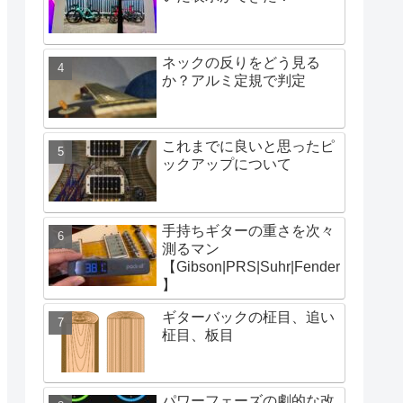
ネックの反りをどう見る
か？アルミ定規で判定
これまでに良いと思ったピ
ックアップについて
手持ちギターの重さを次々
測るマン
【Gibson|PRS|Suhr|Fender
】
ギターバックの柾目、追い
柾目、板目
パワーフェーズの劇的な改