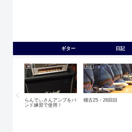
ギター
日記
練習
剣道
オイル
らんでぃさんアンプをバ
稽古25・26回目
ンド練習で使用！