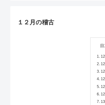
１２月の稽古
目
1
1
1
1
1
1
1