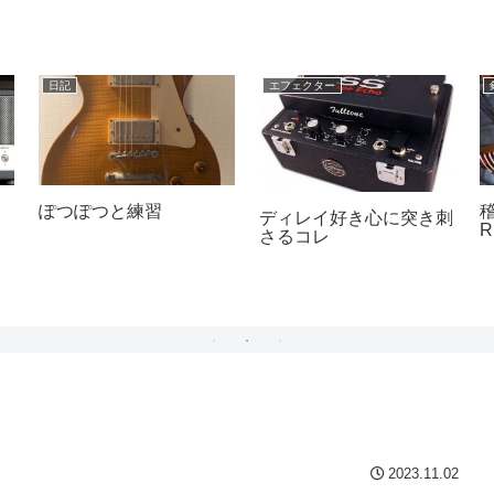
日記
エフェクター
ぽつぽつと練習
ディレイ好き心に突き刺
R
さるコレ
2023.11.02