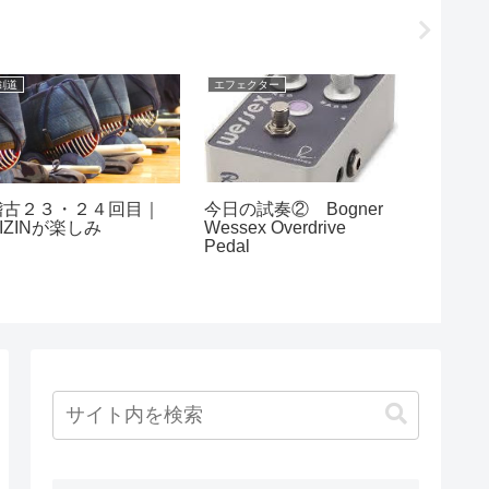
剣道
エフェクター
エフェクタ
今日の試奏② Bogner
稽古２３・２４回目｜
ペダル
Wessex Overdrive
IZINが楽しみ
HIKAS
Pedal
Zahnrad