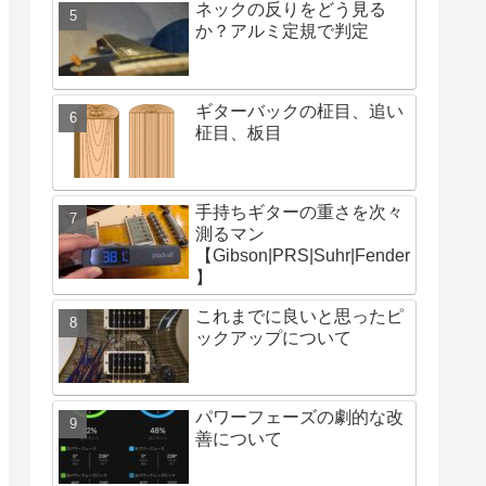
ネックの反りをどう見る
か？アルミ定規で判定
ギターバックの柾目、追い
柾目、板目
手持ちギターの重さを次々
測るマン
【Gibson|PRS|Suhr|Fender
】
これまでに良いと思ったピ
ックアップについて
パワーフェーズの劇的な改
善について