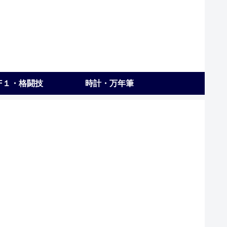
F１・格闘技
時計・万年筆