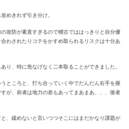
も攻めきれず引き分け。
前の攻防が素直すぎるので稽古でははっきりと自分優
を合わされたりコテをかすめ取られるリスクは十分あ
もあり、特に危なげなく二本取ることができました。
いうところと、打ち合っていく中でだんだん右手を握
ですが、前者は地力の差もあってまあまあ、、、後者
すと、緩めないと言いつつそこにはまだかなり課題が