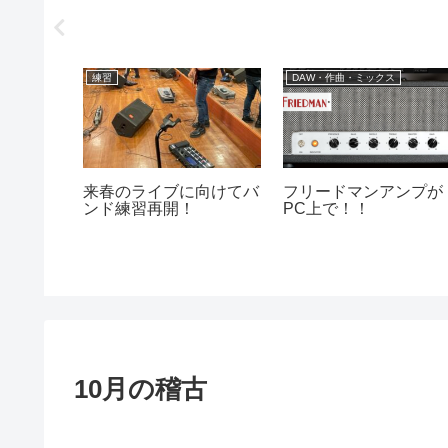
練習
DAW・作曲・ミックス
7年ぶり
来春のライブに向けてバ
フリードマンアンプが
ンド練習再開！
PC上で！！
10月の稽古