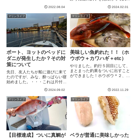
不備などもあってちょっと手間取
転兼ねて３０分か１時間くらいや
りましたが、７月中旬に免許ゲッ
2022.08.04
2024.02.01
ってみるか、、、とタイラバを落
ト。こうなると船を運転したい。
としたところでガガガっとヒッ
マリンライフ
マリンライフ
そこで、おそらく最も有名で利
ト！45センチの真鯛でした。嬉
用...
しい。このまな板、Amazonで...
ボート、ヨットのベッドに
美味しい魚釣れた！！（ホ
ダニが発生したか？その対
ウボウ＋カワハギ＋etc）
策について
やりました。釣行５回目にして、
まとまった釣果をついに出すこと
先日、友人たちが船に遊びに来て
ができました！ホウボウ＊２、カ
たのですが、みな、酔っぱらい寝
ワハギ＊２、トラギス＊１、ベラ
始めました。・・・これは片付け
＊５，フグ＊３といった感じでし
できん。日中、海で遊んで疲れて
た。これだけ釣れると嬉しい＾＾
2024.09.02
2022.11.29
るしもうめんどくさい。というわ
朝はうねりが高くキツかった晴天
けで、普通に片付けて帰るつもり
マリンライフ
マリンライフ
のマリーナ。もう１１月だとい
でしたが、無理と判断して船中泊
う...
に切り替えました。明日、早起
き...
【目標達成】ついに真鯛が
ベラが普通に美味しかった