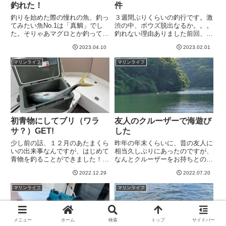
釣れた！
件
釣りを始めた際の憧れの魚、釣っ
３週間ぶりくらいの釣行です。激
てみたい魚No.1は「真鯛」でし
渋の中、ボウズ脱出なるか。。。
た。そりゃあマグロとか釣ってみ
釣れない理由ありました前回、友
たいですが、ちょっとそれは先す
人らとカワハギ釣りに行った際、
2023.04.10
2023.02.01
ぎるというか、身近な目標ではな
ボウズでした。そもそも魚探反応
かったわけです。その点、真鯛は
は良かったのですが、当たりが私
マリンライフ
マリンライフ
十分狙えるターゲットですし、見
だけでなく、全員極端に少ない日
た目も綺麗だし、食べても美味...
でした。しかし、その少ない当
た...
初青物にしてブリ（ワラ
友人のクルーザーで海遊び
サ？）GET!
した
少し前の話、１２月のあたまくら
昨年の年末くらいに、昔の友人に
いの出来事なんですが、はじめて
相当久しぶりにあったのですが、
青物を釣ることができました！前
なんとクルーザーをお持ちとのこ
回はホウボウとカワハギをゲット
とでびっくり。いろいろ海の魅力
2022.12.29
2022.07.20
することができて美味しくいただ
を語ってもらったのですが、その
いたのに味をしめ、今回も前半
時はまるでピンときませんでし
マリンライフ
マリンライフ
SLJ/タイラバ、後半カワハギと
た。一回乗りにおいでよ、と誘っ
二段階作戦で行く予定で出発し
てもらったのですが、あまりにも
ま...
ピ...
メニュー
ホーム
検索
トップ
サイドバー