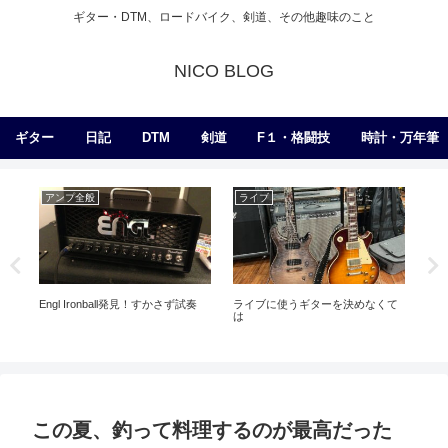
ギター・DTM、ロードバイク、剣道、その他趣味のこと
NICO BLOG
ギター
日記
DTM
剣道
F１・格闘技
時計・万年筆
練習
エ
剣道
暑くなってきたので稽古がしんど
くなりつつある
て
ピック変更しようかな
秋
この夏、釣って料理するのが最高だった