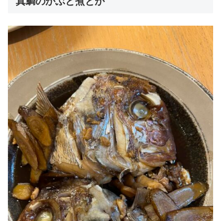
真鯛のかぶと煮とか