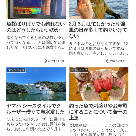
魚探ばりばりでも釣れない
2月３月は忙しかったり強
のはどうしたらいいのか
風の日が多くて釣りいけて
ない
寒くなってくると魚の活性が下が
って渋くなる、、とは聞いていま
タイトルのとおりなんですが、特
したが、とはいえ魚も絶食するわ
に３月は強風の日が多いですね。
けにはいかないので釣れるは釣れ
雨も多いし。寒いし。というわけ
るでしょ、とたかをくくっていま
で、ほとんど釣りに行けず。２月
した。ところがこれが想像以上に
2023.01.30
2024.03.25
３月で２回しかいけず、うち、一
釣れない。これはカワハギ釣りに
回は海出てみたら強風だったの
マリンライフ
マリンライフ
竹岡沖にいたときのだと思いま
と、開始５分で根掛かりしてタイ
す...
ラバをロストするという憂き目に
あ...
ヤマハ シースタイルでク
釣った魚で刺盛りやお寿司
ルーザー借りて海水浴した
にすることについて若干の
上達
５末に友人のクルーザーに乗せて
もらったのをきっかけに興味を持
真鯛釣れたーーーー。この日はガ
ち、あれこれ調べた上で６月中旬
ッツリ釣り、、、ではなく、久し
に免許取得に動き始め、手続きの
ぶりに船の調子を見に行って試運