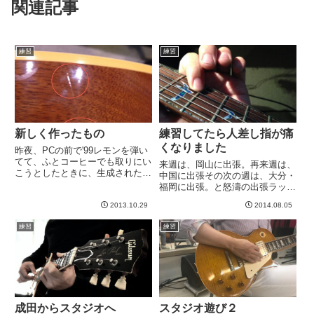
関連記事
練習
練習
新しく作ったもの
練習してたら人差し指が痛
くなりました
昨夜、PCの前で'99レモンを弾い
てて、ふとコーヒーでも取りにい
来週は、岡山に出張。再来週は、
こうとしたときに、生成された最
中国に出張その次の週は、大分・
新のキズ、それがこれ。ギターを
福岡に出張。と怒濤の出張ラッシ
手前に弾いたら、机の板の下の方
ュです。８末ライブだってのに、
にひっかかってこう、がっ、が
2013.10.29
2014.08.05
困る。というわけで、今日、スタ
っ と。１回目の「がっ」で、お
ジオで個人練習してきました。ケ
練習
練習
っと、と思い余計な動作をした...
ンタとKTRも持っていきました。
やはり、KTRのほうがハイが...
成田からスタジオへ
スタジオ遊び２