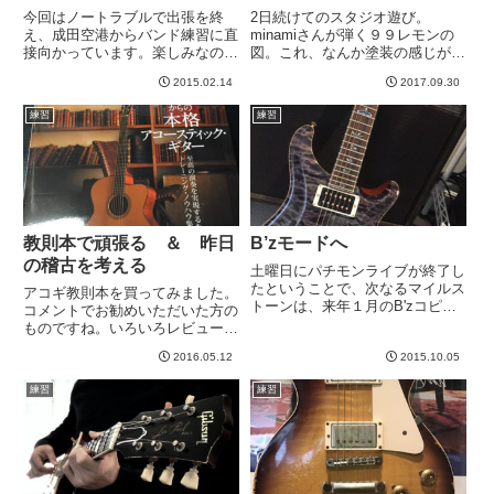
今回はノートラブルで出張を終
2日続けてのスタジオ遊び。
え、成田空港からバンド練習に直
minamiさんが弾く９９レモンの
接向かっています。楽しみなので
図。これ、なんか塗装の感じが随
疲れは感じないのですが、終わっ
分平らかになったような気がした
2015.02.14
2017.09.30
たらぐったりしそうw-----
ので２〜３枚とったのですが、ど
うも写真構えると角度の問題か、
練習
練習
うまくそれが撮れなかった。
minamiさんともスタジオ入る
の...
教則本で頑張る ＆ 昨日
B’zモードへ
の稽古を考える
土曜日にパチモンライブが終了し
たということで、次なるマイルス
アコギ教則本を買ってみました。
トーンは、来年１月のB'zコピバ
コメントでお勧めいただいた方の
ンのライブ。B'zは激・緊張しま
ものですね。いろいろレビュー等
すね。。。弾けるかな、、、大丈
吟味して、これかな、、、と思い
夫だろうかw今週末、初練習で
2016.05.12
2015.10.05
買ってみました。数年ほど推奨年
す。以前ZEROをコピーした時に
齢を超えていますが、そこは気合
練習
練習
思ったのですが、なんか、、...
で。これは、、、良書！！！！エ
レキはある程度弾けて、これか
ら...