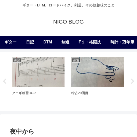
ギター・DTM、ロードバイク、剣道、その他趣味のこと
NICO BLOG
ギター
日記
DTM
剣道
F１・格闘技
時計・万年筆
練習
剣道
日
人
語。
0の
アコギ練習0422
稽古20回目
夜中から