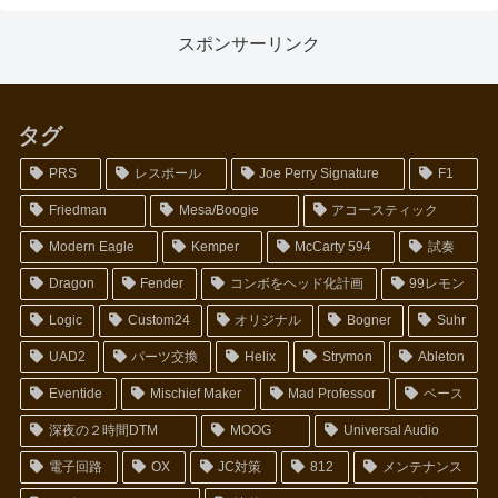
スポンサーリンク
タグ
PRS
レスポール
Joe Perry Signature
F1
Friedman
Mesa/Boogie
アコースティック
Modern Eagle
Kemper
McCarty 594
試奏
Dragon
Fender
コンボをヘッド化計画
99レモン
Logic
Custom24
オリジナル
Bogner
Suhr
UAD2
パーツ交換
Helix
Strymon
Ableton
Eventide
Mischief Maker
Mad Professor
ベース
深夜の２時間DTM
MOOG
Universal Audio
電子回路
OX
JC対策
812
メンテナンス