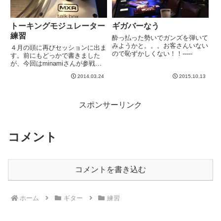
トーキングモジュレーター
ギガバーなう
練習
酔っ払った勢いでガンズを弾いて
みようかと。。。お客さんいない
４月の頭に再びセッションに出ま
ので恥ずかしくない！！-----
す。前にもどっかで書きました
が、今回はminamiさんが参戦し
てくれるということで、もう大船
2014.03.24
2015.10.13
に乗ったつもりの私です。メンバ
ーは混成軍ですが、みんな、
minamiさん参戦に恐れ戦いてい
ます。こんな下手っぴとやって...
スポンサーリンク
コメント
コメントを書き込む
ホーム
ギター
練習