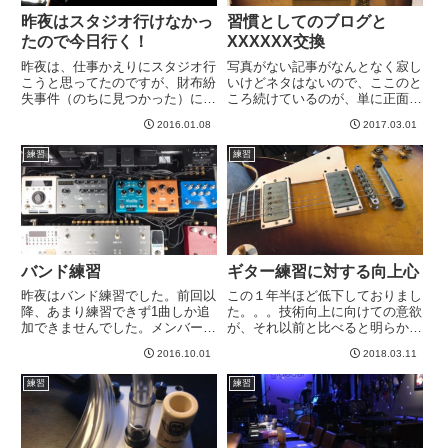
昨夜はスタジオ行けなかっ
習慣としてのブログと
たので今日行く！
XXXXXX交換
昨夜は、仕事かえりにスタジオ行
写真がない記事がなんとなく寂し
こうと思ってたのですが、財布紛
いけどネタはないので、ここのと
失事件（のちに見つかった）によ
ころ続けているのが、単に正面か
り、行けませんでした。というわ
ら撮るシリーズですw なんとな
2016.01.08
2017.03.01
けで、今日行く！本当は前日練習
くなんですが、JPのタバコサン
ってなんかばたついて嫌いなので
バースト。色が薄くなってきたよ
練習
練習
すが、まあそも言ってられず＾
うな。。。タバコ部分の赤みが目
＾-----
立つようになってきた気がしな
く...
バンド練習
ギター練習に対する向上心
昨夜はバンド練習でした。前回以
この１年半ほど低下しておりまし
降、あまり練習できず1曲しか追
た。。。技術向上に向けての意欲
加できませんでした。メンバーの
が、それ以前と比べると明らかに
皆様すいません。。。今回はボー
減退していたな、という自覚があ
2016.10.01
2018.03.11
ドがアップグレード。ベルクロが
ります。このところライブでやっ
弱り蓋を開けるたびにぐちゃぐち
てたのは、アジカンとHideで、ど
練習
練習
ゃになっている私のボードを見た
れもライブそのものはそれ以前よ
楽器店の店長さんが見かねて
りも自分で楽しめて自己満で...
「良...