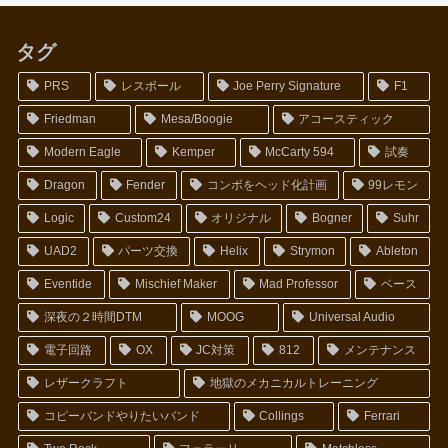
タグ
PRS
レスポール
Joe Perry Signature
F1
Friedman
Mesa/Boogie
アコースティック
Modern Eagle
Kemper
McCarty 594
試奏
Dragon
Fender
コンボをヘッド化計画
99レモン
Logic
Custom24
オリジナル
Bogner
Suhr
UAD2
パーツ交換
Helix
Strymon
Ableton
Eventide
Mischief Maker
Mad Professor
ベース
深夜の２時間DTM
MOOG
Universal Audio
電子回路
OX
JC対策
812
メンテナンス
レザークラフト
地獄のメカニカルトレーニング
コピーバンドやりたいバンド
Collings
Ferrari