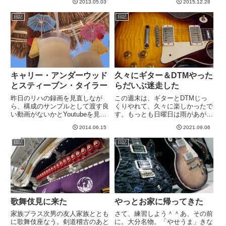
2013.05.03
2015.12.28
雪が少ない。昨年は豪雪だったの
に。もっとも豪雪すぎて相当難儀
日記
日記
しましたが。。。ハンドル付き。
もう何年も前に買ったのですが
相...
キャリー・アンダーウッド
久々にギター＆DTMやった
とスティーブン・タイラー
らだいぶ迷走した
昨日のリハの録画を見直しなが
この週末は、ギターとDTMじっ
ら、構成のサンプルとして渡す良
くりやれて、久々に楽しかったで
い動画がないかとYoutubeを見て
す。もっとも日曜日は雨があが
ました。すると、途中でこんなの
り、自転車さえ手元にあれば出か
2014.06.15
2021.09.06
を見つけました。キャリー・アン
けていたに違いないのですが、残
ダーウッドのUndo Itって好きな
念ながらブレーキ修理中。。。く
日記
日記
曲です。バンドでやりたいです＾
うう。はよ戻ってきてくれ〜。さ
＾それにしても歴代ア...
て、話を戻すと、BGMを２曲作
っ...
歌舞伎見に来た
やっとお家に帰ってきた
家族プラス次男の友人家族ととも
さて、練習しよう＾＾あ、その前
に歌舞伎座なう。剣道稽古のあと
に。大分名物。「やせうま」きな