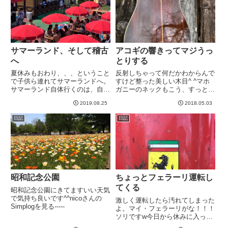
サマーランド、そして稽古
アコギの響きってマジうっ
へ
とりする
夏休みもおわり、、、ということ
反射しちゃって何だかわからんで
で子供ら連れてサマーランドへ。
すけど整った美しい木目^ ^マホ
サマーランド自体行くのは、自分
ガニーのネックもこう、すっと筋
が小学生の時以来かも？？さて、
が通っていてきれい。昔のギター
2019.08.25
2018.05.03
９時からプールオープンなのに、
の方が材の質が良いという説は、
いろいろ調べた妻が、７時に着く
そうなのかもしれないなあとこの
日記
日記
ように行こう、とかいう。え
ギターを見てるとちょっと思う。
ー。。。とおもいつつ、まあ妻に
それにしてもアコギの響きって...
従っ...
昭和記念公園
ちょっとフェラーリ運転し
てくる
昭和記念公園にきてますいい天気
で気持ち良いです^^nicoさんの
激しく運転したら汚れてしまった
Simplogを見る-----
よ。マイ・フェラーリがな！！！
ソリですw今日から休みに入っ
て、長野に来ています^_^今年は