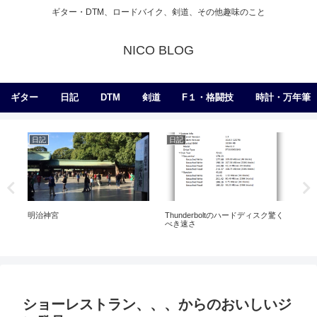
ギター・DTM、ロードバイク、剣道、その他趣味のこと
NICO BLOG
ギター
日記
DTM
剣道
F１・格闘技
時計・万年筆
日記
日記
ギ
明治神宮
Thunderboltのハードディスク驚く
乾
べき速さ
と
ショーレストラン、、、からのおいしいジ