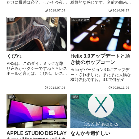
だけに爆睡は必至。しかも今夜の
粉餅的な感じです。名前の由来
は長いらしいですw-----
は、昔、八瀬（やせ）という女中
2019.07.07
2014.08.27
さんが、幼君のためにこのお菓子
を作ったところ、幼君が「うま！
日記
エフェクター
うま！やせ、これめっちゃう
ま！」とか言ったからだそうで
す。・・...
くびれ
Helix 3.0アップデートと頂
き物のポップコーン
PRSは、このダイナミックな彫
り込みがセクシーですね＾＾レス
Helixがバージョン3.0にアップデ
ポールと言えば、くびれ。レスポ
ートされました。またまた大幅な
ールは曲線美がたまらんですねw-
機能強化ですね。3.0で何が変わ
----
ったかはオフィシャルサイトのこ
2014.07.03
2020.11.26
こが一番まとまってます。当たり
前だけど。。。ざっと見て自分と
日記
日記
して嬉しいのは、アンプモデルに
プリンストンリバーブ...
APPLE STUDIO DISPLAY
なんか今週忙しい