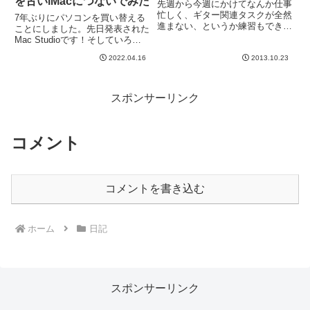
を古いiMacにつないでみた
先週から今週にかけてなんか仕事
忙しく、ギター関連タスクが全然
7年ぶりにパソコンを買い替える
進まない、というか練習もできて
ことにしました。先日発表された
ない（泣）うーん、ギター練習で
Mac Studioです！そしていろい
きないの落ち着かないです＾＾；
ろ迷ったのですが、Studio
そういえば、朝起きたらOSXの
2022.04.16
2013.10.23
Displayも導入。しかも２
バージョンアップのお知らせがき
枚。。。というわけで到着を楽し
てましたね。昔は速攻でアップ
みにしていたのですが、上海のロ
デ...
ックダウンの影響で、...
スポンサーリンク
コメント
コメントを書き込む
ホーム
日記
スポンサーリンク