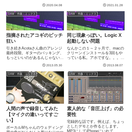
ます。これはUAのアカウントな
した！シンセにも使えるのでエフ
ので問題なし。次にiLokのアカウ
2020.04.08
2021.01.28
ェクトペダルというのが良いです
ントがあるかどうか聞かれます。
かね。リバーブ、ディレイ、モジ
DAW・作曲・ミックス
DAW・作曲・ミックス
あるので入れる。・・・...
ュレーションの３種類が発表され
ました。UAFXはストライモンキ
ラ...
指摘されたアコギのピッチ
同じ現象っぽい。Logic X
狂い
起動しない問題
引き続きAcotaさん曲のアレンジ
なんかこの１～２ヶ月で、macの
最終段階。ギターのバッキング、
クリーンインストールを3回もや
もっといいのがあるんじゃないか
っている私。アホですな。。。も
と、困ったときのminamiさん頼
ともとは、Logic Proの調子が悪
2013.05.30
2013.08.07
りで途中のものを聴いてもらう。
くなったこと。HDDが壊れてく
役に立つご意見や、テストでフレ
る前兆みたいなことがわかり、
DAW・作曲・ミックス
DAW・作曲・ミックス
ーズ録音してもらったりと大変お
HDD換装してクリーンインスト
世話になりました。あり...
ール。これは問題なかっ...
人間の声で録音してみた
素人的な「音圧上げ」の必
【マイクの違いってすご
要性
い】
宅録的な話です。例えば、ちょっ
としたデモとか作るとします。
ボーカルMちゃんのウェディング
MP3にしてiPhoneにいれて、通