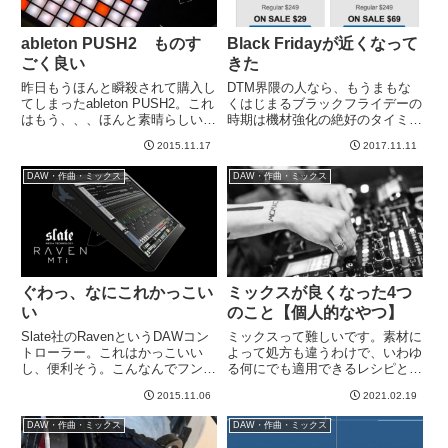
ableton PUSH2 ものす
Black Fridayが近くなって
ごく良い
きた
昨日もうほんと瞬殺されて購入し
DTM界隈の人なら、もうまもな
てしまったableton PUSH2。これ
くはじまるブラックフライデーの
はもう、、、ほんと素晴らしい。
時期は機材強化の絶好のタイミン
昨夜おもわず夜更かししてしまっ
グですね^^DTMプラグイン系の
2015.11.17
2017.11.11
た。今日はかなり眠いです
ソフトは、買うのをあと１〜２週
wableton LIVEというDAWの専用
間我慢すると、かなりお得に買え
DAW・作曲・ミックス
DAW・作曲・ミックス
コントローラーなのですが、もう
ることは間違い無いでしょう＾＾
あらゆるフ...
なにしろ黒金週間に入ると、各...
ぐわっ、なにこれかっこい
ミックスが良くなった4つ
い
のこと【個人的なやつ】
Slate社のRavenというDAWコン
ミックスって難しいです。素材に
トローラー。これはかっこいい
よって処方も違うわけで、いわゆ
し、便利そう。こんなんでフンフ
る何にでも適用できるレシピとい
ン言いながらDAWを操作してる
うものが作りにくいですね。コン
2015.11.06
2021.02.19
俺カコイイ、遊びをしたいもので
プでXXdB叩いて、、EQで300hz
す。バカ高いのかと思ったら999
あたりをああしてこうして、、、
DAW・作曲・ミックス
DAW・作曲・ミックス
ドル。アップルのモニター(はか
なんて処方箋的な話もでてくるの