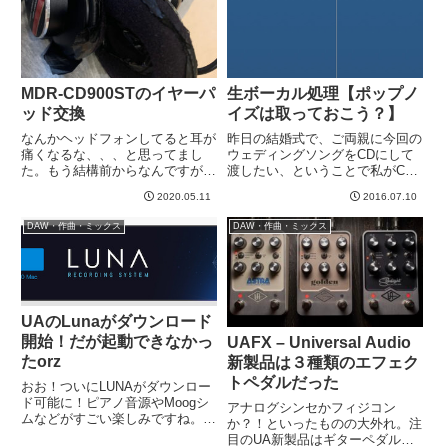
っこいいが高め)と同...
ですが、そんなの実際は...
MDR-CD900STのイヤーパ
生ボーカル処理【ポップノ
ッド交換
イズは取っておこう？】
なんかヘッドフォンしてると耳が
昨日の結婚式で、ご両親に今回の
痛くなるな、、、と思ってまし
ウェディングソングをCDにして
た。もう結構前からなんですが。
渡したい、ということで私がCD
ふとみたら、、、なんだ？破れて
に焼くことになっていました。金
2020.05.11
2016.07.10
る？？パッドが完全にへたり、中
曜日に大連から帰ってきて作業す
のスピーカーユニットが耳に当た
ると、、、うーん、どうもこれま
DAW・作曲・ミックス
DAW・作曲・ミックス
りそうになってます。。。こりゃ
で気づかないふりしてたのです
あ耳が痛くなるはずだよ。。。た
が、なんかたまに妙なノイズ感が
し...
あ...
UAのLunaがダウンロード
開始！だが起動できなかっ
UAFX – Universal Audio
たorz
新製品は３種類のエフェク
トペダルだった
おお！ついにLUNAがダウンロー
ド可能に！ピアノ音源やMoogシ
アナログシンセかフィジコン
ムなどがすごい楽しみですね。起
か？！といったものの大外れ。注
動するとまずログインを求められ
目のUA新製品はギターペダルで