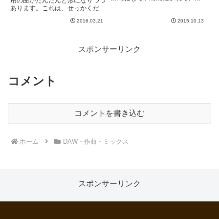
用の曲がだんだんと形になりつつ
勤中に聞いたりします。だんだん
あります。これは、せっかくだか
音数が多くなって賑やかになって
ら本人の声で録音して、音源の形
きます。それと反比例して、
2016.03.21
2015.10.13
にしてご両親にプレゼントしてあ
iPhoneでの音量がどんどん下が
げたいなあとおもっておりまし
っていく。例えば、B'zを...
た。そこで、テストということで
先日、Mちゃんと一緒にスタジオ
スポンサーリンク
に...
コメント
コメントを書き込む
ホーム
DAW・作曲・ミックス
スポンサーリンク