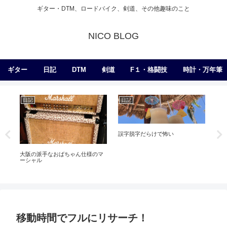
ギター・DTM、ロードバイク、剣道、その他趣味のこと
NICO BLOG
ギター
日記
DTM
剣道
F１・格闘技
時計・万年筆
日記
日記
日
誤字脱字だらけで怖い
バ
大阪の派手なおばちゃん仕様のマ
年
ーシャル
気
移動時間でフルにリサーチ！