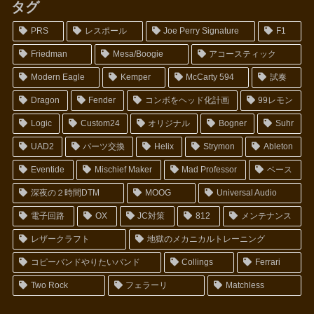
タグ
PRS
レスポール
Joe Perry Signature
F1
Friedman
Mesa/Boogie
アコースティック
Modern Eagle
Kemper
McCarty 594
試奏
Dragon
Fender
コンボをヘッド化計画
99レモン
Logic
Custom24
オリジナル
Bogner
Suhr
UAD2
パーツ交換
Helix
Strymon
Ableton
Eventide
Mischief Maker
Mad Professor
ベース
深夜の２時間DTM
MOOG
Universal Audio
電子回路
OX
JC対策
812
メンテナンス
レザークラフト
地獄のメカニカルトレーニング
コピーバンドやりたいバンド
Collings
Ferrari
Two Rock
フェラーリ
Matchless