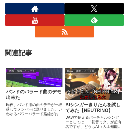
関連記事
DAW・作曲・ミックス
DAW・作曲・ミックス
バンドのバラード曲のデモ
出来た
AIシンガーきりたんを試し
昨夜、バンド用の曲のデモが一段
落してメンバーに送りました。い
てみた【NEUTRINO】
わゆるパワーバラード路線がお題
DAWで使えるバーチャルシンガ
でした。ピアノとドラムとメロデ
ーとしては、「初音ミク」が超有
ィだけのスケッチ程度の簡単なや
名ですが、どうもAI（人工知能）
つですが、あとは歌詞が出来てか