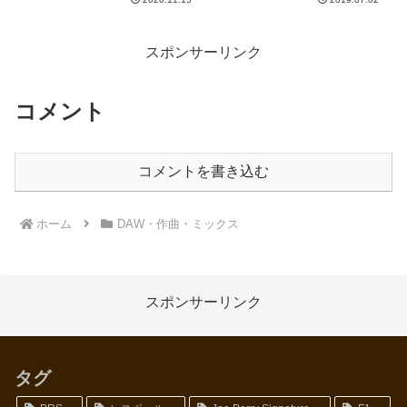
サーを試してみたところ、これは
入...
便利。アレンジウインドウで右ク
リックすると、従来の「MIDIリ
ージョンを作成」の下...
スポンサーリンク
コメント
コメントを書き込む
ホーム
DAW・作曲・ミックス
スポンサーリンク
タグ