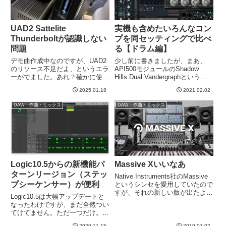
UAD2 Sattelite
実機も含めたいろんなコン
Thunderboltが認識しない
プを同セッティングで比べ
問題
る【ドラム編】
デモ曲作成中なのですが、UAD2
少し前に書きましたが、まあ、
のリソース不足だよ、というエラ
API500モジュールのShadow
ーがでました。あれ？確かに使っ
Hills Dual Vandergraphというス
てるけど、こんなもんでフルには
テレオコンプが良いです。そうな
2025.01.18
2021.02.02
ならないはず。。。む？このアポ
ると他のとどう違うかというのを
ロを買ったときについてきた
比べたくなるので、２〜３日前に
DAW・作曲・ミックス
DAW・作曲・ミックス
Satteliteが認識されていない？い
打ち込みのドラムにいろんなコン
ちおう「HOST」とい...
プ...
Logic10.5からの新機能パ
Massive Xいいなあ
ターンリージョン（ステッ
Native Instruments社のMassive
プシーケンサー）が便利
というシンセを愛用していたので
すが、それの新しい版が出たよう
Logic10.5は大幅アップデートと
です。Massiveは、プリセットを
なったわけですが、まだ全然つい
使うだけでなく、自分でも結構音
てけてません。ただ一つだけ。新
色も作りました＾＾使い慣れてい
規に搭載されたステップシーケン
るし音もかっこいいのでお気に
2020.11.15
2019.07.02