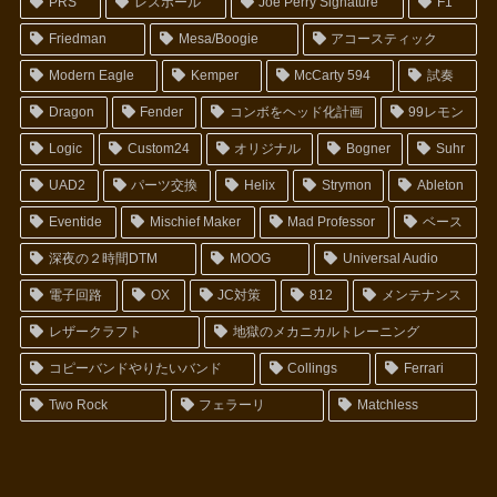
PRS
レスポール
Joe Perry Signature
F1
Friedman
Mesa/Boogie
アコースティック
Modern Eagle
Kemper
McCarty 594
試奏
Dragon
Fender
コンボをヘッド化計画
99レモン
Logic
Custom24
オリジナル
Bogner
Suhr
UAD2
パーツ交換
Helix
Strymon
Ableton
Eventide
Mischief Maker
Mad Professor
ベース
深夜の２時間DTM
MOOG
Universal Audio
電子回路
OX
JC対策
812
メンテナンス
レザークラフト
地獄のメカニカルトレーニング
コピーバンドやりたいバンド
Collings
Ferrari
Two Rock
フェラーリ
Matchless