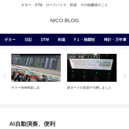
ギター・DTM、ロードバイク、剣道、その他趣味のこと
NICO BLOG
ギター
日記
DTM
剣道
F１・格闘技
時計・万年筆
日記
DAW・作曲・ミックス
D
ユ
サマーNAMM楽しみ
新ボードの音源デモ晒しました
AI自動演奏、便利