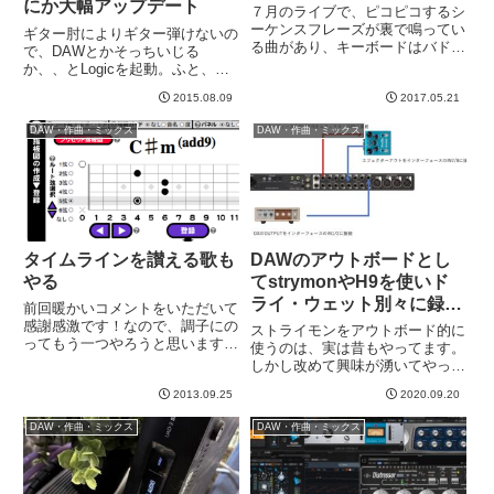
にか大幅アップデート
７月のライブで、ピコピコするシ
ーケンスフレーズが裏で鳴ってい
ギター肘によりギター弾けないの
る曲があり、キーボードはバドに
で、DAWとかそっちいじる
いないので同期に挑戦しようとし
か、、とLogicを起動。ふと、コ
ています。以前パチモン（イエモ
ンプレッサーを立ち上げたら見慣
ンのコピーバンド）で、キーボー
2015.08.09
2017.05.21
れない画面に。。。・・・なんか
ドOKP氏が都合でライブ参加で
いつの間にかバージョンアップさ
DAW・作曲・ミックス
DAW・作曲・ミックス
きない際に、JAMという曲で同...
れてるようです。表示形式で「グ
ラフ」というのが選べるように
な...
タイムラインを讃える歌も
DAWのアウトボードとし
やる
てstrymonやH9を使いド
ライ・ウェット別々に録音
前回暖かいコメントをいただいて
する
感謝感激です！なので、調子にの
ストライモンをアウトボード的に
ってもう一つやろうと思います。
使うのは、実は昔もやってます。
というか、すでにやりはじめた。
しかし改めて興味が湧いてやって
前回記事の最後にも書きました
みました。今回、一味違うのは、
が、Strymon TIMELINEでやって
2013.09.25
2020.09.20
リアルタイムにギターを弾きなが
みます。→ ブルースカイリバー
らエフェクトをかけ、ギターのド
DAW・作曲・ミックス
DAW・作曲・ミックス
ブの歌そして、つい...
ライ音とエフェクト音を同時に
別々のトラックに録音するところ
が...