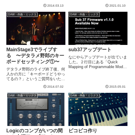
でメロディーと歌詞を分析し、
らメロディの調整してギターのア
2014.03.13
2021.01.10
「それっぽく勝手に歌ってくれ
レンジという流れかな、と。あ
る」NEUTRINOというソフトが
と...
DAW・作曲・ミックス
DAW・作曲・ミックス
あるらしいです。その
NEUTRINOのバーチャルシンガ
ー「...
MainStage3でライブす
sub37アップデート
る 〜デタラメ野郎のキー
なにやらアップデートが出ていま
ボードセッティング①〜
した。２行目にある「Quick
Mapping of Programmable Mod
デタラメ野郎のライブ終了後、何
Destinations」は良さそう。これ
人かの方に「キーボードどうやっ
はいい。いままでのやり方だとち
てるの？」というご質問をいただ
ょっと面倒だったのですが、これ
いたりお褒めいただいたりしたの
なら気楽にいじいじで...
2014.07.02
2015.05.01
で、調子に乗って、やり方につい
て書いてみようかな、と思います
DAW・作曲・ミックス
DAW・作曲・ミックス
＾＾まずセッティングはこうなっ
てます。書き忘れましたが、
PC...
Logicのコンプがいつの間
ピコピコ作り