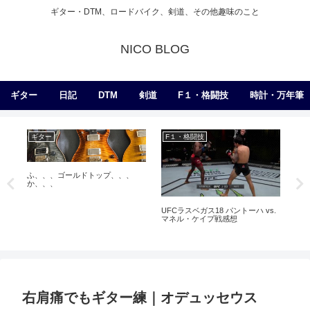
ギター・DTM、ロードバイク、剣道、その他趣味のこと
NICO BLOG
ギター
日記
DTM
剣道
F１・格闘技
時計・万年筆
ギター
F１・格闘技
剣
稽古
ふ、、、ゴールドトップ、、、
か、、、
UFCラスベガス18 パントーハ vs.
マネル・ケイプ戦感想
右肩痛でもギター練｜オデュッセウス