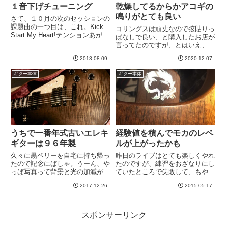
１音下げチューニング
乾燥してるからかアコギの
鳴りがとても良い
さて、１０月の次のセッションの
課題曲の一つ目は、これ。Kick
コリングスは頑丈なので弦貼りっ
Start My Heart!テンションあがる
ぱなしで良い、と購入したお店が
わー、この曲＾＾おとといあたり
言ってたのですが、とはいえ、緩
から練習し始めたのですが、弾い
まえてました。しかし、この夏く
てて気持ちいいですね、これ＾＾
2013.08.09
2020.12.07
らいから試しに貼りっぱなしにし
ただ、この曲は１音下げチューニ
ておりました。たまにチェックし
ギター本体
ギター本体
ングです。...
てたのですが、気づいたら結構ほ
っといてしまったと思って、手
に...
うちで一番年式古いエレキ
経験値を積んでモカのレベ
ギターは９６年製
ルが上がったかも
久々に黒ペリーを自宅に持ち帰っ
昨日のライブはとても楽しくやれ
たので記念にぱしゃ。うーん、や
たのですが、練習をおざなりにし
っぱ写真って背景と光の加減が重
ていたところで失敗して、もやも
要だよなあ。。。部屋が散らかり
やもや。。。その失敗を繰り返さ
2017.12.26
2015.05.17
まくりなので、「置ける場所」
ないように、来週のパチモンライ
「画角」「照明の感じ」全てが制
ブの練習をしていました。練習を
限され、するとこういう、どって
JPでしていたのですが、モカに
ことない写真になりますな。逆
切り替えて生音をジャーンとや
スポンサーリンク
に、...
っ...