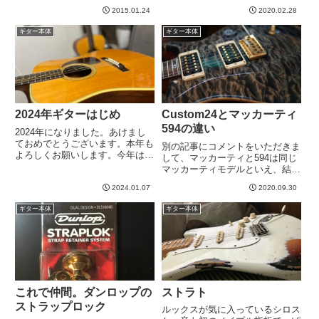
緒に練習するマーラさんもお誘い
いうメーカーのストラトを試して
しました。minamiさんがご友人
2015.01.24
2020.02.28
みると、これがいい。。。ネック
を、またマーラさんが4o-2さんを
ピックアップ の音は太く、それ
ギター本体
ギター本体
お誘いく...
でいてストラトの鈴鳴り感たっぷ
り。ミドルも厚い。これはいい...
2024年ギターはじめ
Custom24とマッカーティ
594の違い
2024年になりました。あけまし
ておめでとうございます。本年も
別の記事にコメントをいただきま
よろしくお願いします。今年はお
して、マッカーティと594は同じ
正月から地震に飛行機事故に大変
マッカーティモデルといえ、結構
な幕開けとなってしまいました。
違うというお話を伺いました。い
被災地には義援金等、自分にでき
2024.01.07
2020.09.30
やー、興味深い。。。さて、モデ
ることをしようと思っています。
ルごとの違いで言えば、
ギター本体
ギター本体
さて、２０２２年、２０２３年...
Custom24とマッカーティの違い
はもっとわかりやすいですね。
C...
これで仲間。ダンロップの
ストラト
ストラップロック
ルックスが気に入っているシロス