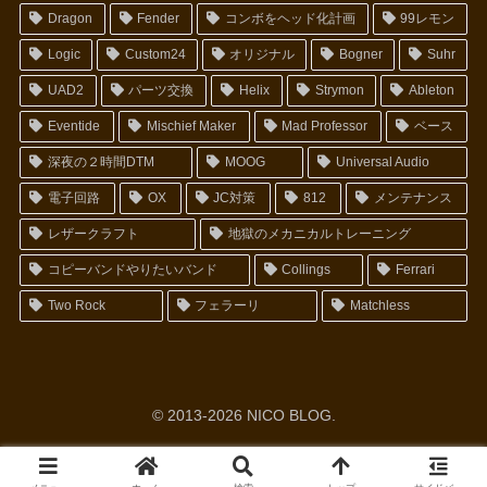
Dragon
Fender
コンボをヘッド化計画
99レモン
Logic
Custom24
オリジナル
Bogner
Suhr
UAD2
パーツ交換
Helix
Strymon
Ableton
Eventide
Mischief Maker
Mad Professor
ベース
深夜の２時間DTM
MOOG
Universal Audio
電子回路
OX
JC対策
812
メンテナンス
レザークラフト
地獄のメカニカルトレーニング
コピーバンドやりたいバンド
Collings
Ferrari
Two Rock
フェラーリ
Matchless
© 2013-2026 NICO BLOG.