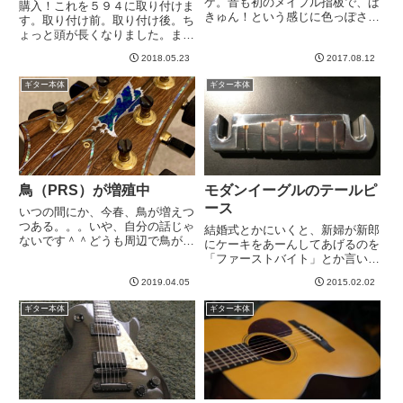
ケ。音も初のメイプル指板で、ぱ
購入！これを５９４に取り付けま
きゅん！という感じに色っぽさが
す。取り付け前。取り付け後。ち
ありますね。いいですね＾＾クラ
ょっと頭が長くなりました。ま
ンチくらいでかっこいいフレーズ
あ、ダサいはダサいのですが、し
を弾けるようになりたいところ。
2018.05.23
2017.08.12
ばらくすると忘れます。これで、
ちょっと変わったアングルで^^ジ
ストラップを使い回せます^^ワシ
ギター本体
ギター本体
ャンボフレットな指板も見慣れ...
ノスリ購入時にキャンペーンでも
らったPRSストラップ。５９４...
鳥（PRS）が増殖中
モダンイーグルのテールピ
ース
いつの間にか、今春、鳥が増えつ
つある。。。いや、自分の話じゃ
結婚式とかにいくと、新婦が新郎
ないです＾＾どうも周辺で鳥が増
にケーキをあーんしてあげるのを
えている気配がする。私は一番好
「ファーストバイト」とか言いま
きなギターはレスポール、、、と
すよね。おニューなギターの初め
言い続けてますが、これ以上レス
2019.04.05
2015.02.02
ての弦交換はさしずめ「ファース
ポールが欲しいとはあんまり思わ
トチェンジ」か。というわけで、
ギター本体
ギター本体
ないんですね。楽器屋さんにい
モダンイーグルのファーストチェ
っ...
ンジをしました＾＾その際、気
に...