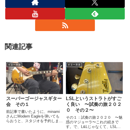
関連記事
ギター本体
ギター本体
スーパーゴージャスギター
LSLというストラトがすご
会 その１
く良い 〜試奏の旅２０２
０ その２〜
前記事で書いたように、minami
さんにModern Eagleを弾いても
その１：試奏の旅２０２０ 〜魅
らおうと、スタジオを予約しまし
惑のマジョーラ〜これの続きで
た。４月ライブ目標でこれから一
す。で、L&Lじゃなくて、LSLと