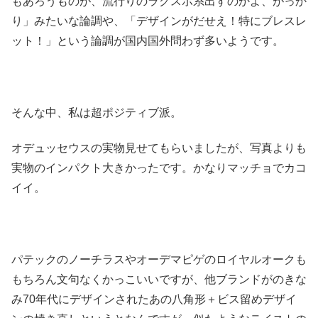
もあろうものが、流行りのラグスポ系出すのかよ、がっか
り」みたいな論調や、「デザインがだせえ！特にブレスレ
ット！」という論調が国内国外問わず多いようです。
そんな中、私は超ポジティブ派。
オデュッセウスの実物見せてもらいましたが、写真よりも
実物のインパクト大きかったです。かなりマッチョでカコ
イイ。
パテックのノーチラスやオーデマピゲのロイヤルオークも
もちろん文句なくかっこいいですが、他ブランドがのきな
み70年代にデザインされたあの八角形＋ビス留めデザイ