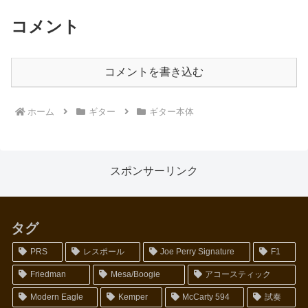
コメント
コメントを書き込む
ホーム
ギター
ギター本体
スポンサーリンク
タグ
PRS
レスポール
Joe Perry Signature
F1
Friedman
Mesa/Boogie
アコースティック
Modern Eagle
Kemper
McCarty 594
試奏