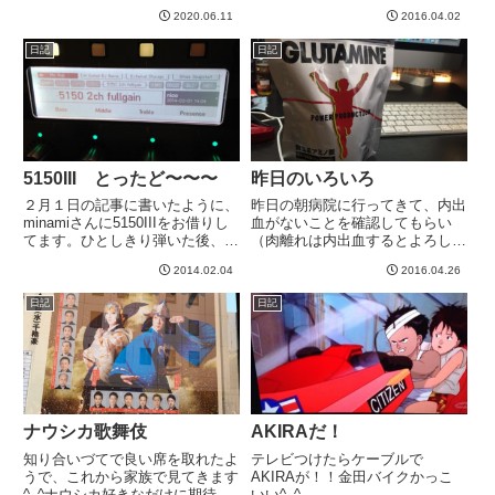
結果、携帯で見ると画像のアスペ
2020.06.11
2016.04.02
クトが変になってるのが結構ある
んですよね。編集しようとする
日記
日記
と、移行記事はすべてエディタが
「クラシック」というものになっ
て...
5150III とったど〜〜〜
昨日のいろいろ
２月１日の記事に書いたように、
昨日の朝病院に行ってきて、内出
minamiさんに5150IIIをお借りし
血がないことを確認してもらい
てます。ひとしきり弾いた後、こ
（肉離れは内出血するとよろしく
のアンプを強奪することにしまし
ないらしい）、まずは良かった。
2014.02.04
2016.04.26
た。ぽち。Kemperのプロファイ
ただ、肉離れ後の映画＆ディナー
ルとしていただきました^^こんな
で右足中心に歩いたこと、そもそ
日記
日記
にいっぱい。とりあえず、アンプ
も稽古で右足も負担がかかってい
のつまみは全...
たこと、などで、右足も辛い状態
に...
ナウシカ歌舞伎
AKIRAだ！
知り合いづてで良い席を取れたよ
テレビつけたらケーブルで
うで、これから家族で見てきます
AKIRAが！！金田バイクかっこ
^_^ナウシカ好きなだけに期待と
いい^_^-----