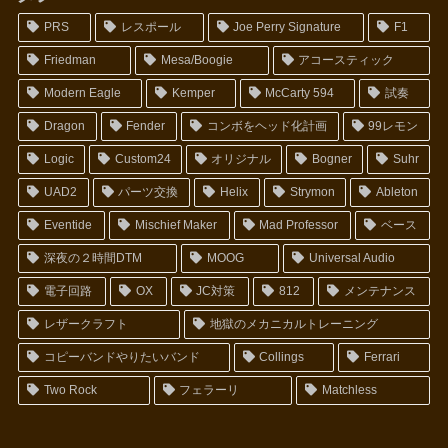
PRS
レスポール
Joe Perry Signature
F1
Friedman
Mesa/Boogie
アコースティック
Modern Eagle
Kemper
McCarty 594
試奏
Dragon
Fender
コンボをヘッド化計画
99レモン
Logic
Custom24
オリジナル
Bogner
Suhr
UAD2
パーツ交換
Helix
Strymon
Ableton
Eventide
Mischief Maker
Mad Professor
ベース
深夜の２時間DTM
MOOG
Universal Audio
電子回路
OX
JC対策
812
メンテナンス
レザークラフト
地獄のメカニカルトレーニング
コピーバンドやりたいバンド
Collings
Ferrari
Two Rock
フェラーリ
Matchless