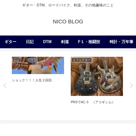
ギター・DTM、ロードバイク、剣道、その他趣味のこと
NICO BLOG
ギター
日記
DTM
剣道
F１・格闘技
時計・万年筆
日記
エフェクター
ギ
ショック！！！人生２回目
オ
タ
PRSでAC-3 （アコギシム）