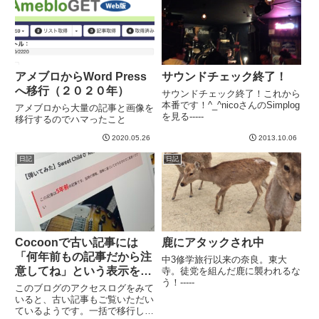
イフレットのほうでわずかにビビ
リ...
アメブロからWord Press
サウンドチェック終了！
へ移行（２０２０年）
サウンドチェック終了！これから
本番です！^_^nicoさんのSimplog
アメブロから大量の記事と画像を
を見る-----
移行するのでハマったこと
2020.05.26
2013.10.06
日記
日記
Cocoonで古い記事には
鹿にアタックされ中
「何年前もの記事だから注
中3修学旅行以来の奈良。東大
意してね」という表示を自
寺。徒党を組んだ鹿に襲われるな
う！-----
動的にだすカスタマイズ
このブログのアクセスログをみて
いると、古い記事もご覧いただい
ているようです。一括で移行した