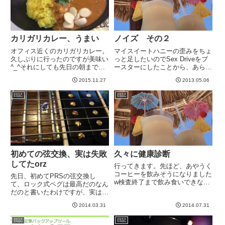
カリガリカレー、うまい
ノイズ その２
オフィス近くのカリガリカレー。
マイスイートハニーの歪みをちょ
久しぶりに行ったのですが美味い
っと足したいのでSex Driveをブ
^_^それにしても先日の朝まで飲
ースターにしたことから、あらた
んだダメージが抜けきらない
な樹海「ノイズ」のゲートが開き
2015.11.27
2013.05.06
^_^;-----
ました。ちなみに、Sex Driveは
クリーンなブースターだし、単体
日記
日記
においてはウルトラ低ノイズで
す。各ペダルがど...
初めての弦交換、実は失敗
久々に健康診断
してたorz
行ってきます。先ほど、あやうく
コーヒーを飲みそうになりました
先日、初めてPRSの弦交換し
w検査終了まで飲み食いできない
て、ロック式ペグは最高だのなん
ってのを、つい忘れそうになりま
だのと書いたわけですが、実はや
すw-----
り方間違ってた、ということに今
2014.03.31
2014.07.31
日気づいて、大変恥ずかしい。そ
ういう内容です。→ 初めての弦
日記
日記
交換の記事なんか交換したら、ハ