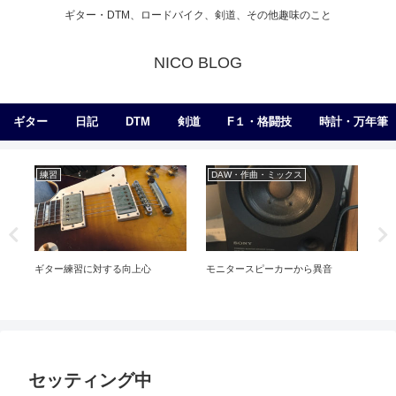
ギター・DTM、ロードバイク、剣道、その他趣味のこと
NICO BLOG
ギター
日記
DTM
剣道
F１・格闘技
時計・万年筆
練習
DAW・作曲・ミックス
D
ギター練習に対する向上心
モニタースピーカーから異音
Gui
セッティング中