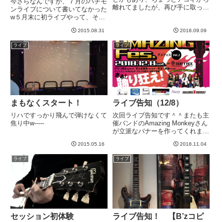
今さらなんですが、７月のパチモ
離れてましたが、再び手に取って
ンライブについて書いてなかった
みると、、、以前弾けなかったり
w５月末に初ライブやって、その
指が伸びないところが伸びるよう
後７月４日に急遽、枠をいただ
になった。全体的に退化してまし
2015.08.31
2018.09.09
き、よっしーさん＆どんピ～さん
たが、できないところができるよ
バンドの前座として頑張ってきま
ライブ
ライブ
うになっていた。エレキでもあ
した＾＾時間がなかったのでセト
り...
リは一緒でした。キーボード
OKP...
まもなくスタート！
ライブ告知（12/8）
リハですっかり飛んで弾けなくて
次回ライブ告知です＾＾またも主
焦り中w-----
催バンドのAmazing Monkeyさん
が立派なバナーを作ってくれまし
た。１２月８日 新宿Sun
2015.05.16
2018.11.04
Face(HPはこちら）我々ぱちもん
の出番は、17：15演奏スタート
ライブ
ライブ
です。チケットは当然無料です
が、ライブハウ...
セッション初体験
ライブ告知！ 【B’zコピ