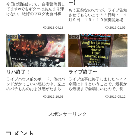
ー】
今日は理由あって、自宅警備員し
てますwでもギターはあんまり弾
もう直前なのですが、ライブ告知
けない。絶好のブログ更新日和で
させてもらいます＾＾日時： １
すね。。。というわけで、トミー
月９日 １９：１０演奏開始場
さんに連れてきていただいた「セ
所： Wild Side Tokyo
ッション」の続き。それにしても
2013.04.18
2016.01.05
→ ライブハウスのホームページ
凄い場所にあるな、、、この店。
バンド名：もっずライブハウス入
ライブ
ライブ
トミーさんが「いかがわしいお
り口でバンド名を伝えてもらえれ
店...
ば、チケットは無料...
リハ終了！
ライブ終了〜
ライブハウス前のボード。他のバ
ライブ無事に終了しました〜＾＾
ンドがかっこいい感じの中、左上
今回はトリということで、最初か
のパチもんのおまけ感がたまら
ら最後まで会場にいたので、長か
ん！！-----
った。。。そして今回は、他のバ
2015.10.03
2019.05.12
ンドの演奏も全部みました＾＾オ
リジナルを演奏するバンドがほと
んどのイベントなのですが、どれ
も良かった。特に、２つほどす
スポンサーリンク
ご...
コメント