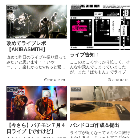
りそうなので、動画は次回記事あ
てたらそのうち再生されました。
ライブ
ライブ
たりで＾＾ベースとキーボードが
なんなんでしょうかね。ではセッ
切れていて写ってません。そし
トリスト順に。1, 楽園イン...
て...
改めてライブレポ
【AKIBASMITH】
ライブ告知！
改めて昨日のライブを振り返って
みたいと思います＾＾いや
ここのところすっかり忙しく、そ
ー、、、楽しかったwもっと緊張
んな中飛んでしまっていました
するかと思いましたが、直前ばた
が、また「ぱちもん」でライブを
ばたしすぎてて緊張する暇がなか
やります＾＾日時：7月28日場
2014.06.29
2018.07.18
ったのかもしれません。落ち着い
所：目黒ライブステーション時
てステージに上がれました。たま
間：２０：３０ 演奏開始今度の
ライブ
ライブ
のセッションなどだと、緊張して
ぱちもんは、B'zです！（↓イメー
いる時...
ジ図）B'zのコピー練習してる...
【今さら】パチモン７月４
バンドロゴ作成＆提出
日ライブ【ですけど】
ライブが近くなってメキシコ旅行
とかもあり、ちょっとアコギから