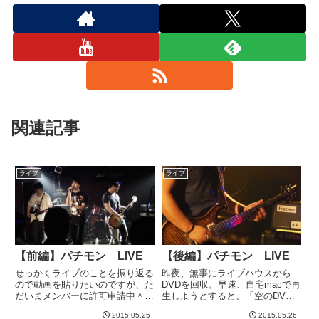
関連記事
ライブ
ライブ
【前編】パチモン LIVE
【後編】パチモン LIVE
せっかくライブのことを振り返る
昨夜、無事にライブハウスから
ので動画を貼りたいのですが、た
DVDを回収。早速、自宅macで再
だいまメンバーに許可申請中＾＾
生しようとすると、「空のDVD
あと、ライブハウスで撮ってくれ
がセットされました」というメッ
2015.05.25
2015.05.26
たDVDが本日夕方以降に手に入
セージが。。。まあ、何回かやっ