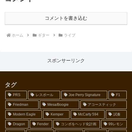
コメントを書き込む
ホーム
ギター
ライブ
スポンサーリンク
タグ
PRS
レスポール
Joe Perry Signature
F1
Friedman
Mesa/Boogie
アコースティック
Modern Eagle
Kemper
McCarty 594
試奏
Dragon
Fender
コンボをヘッド化計画
99レモン