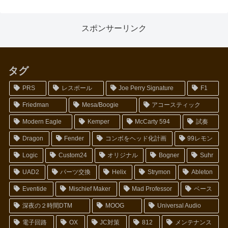
スポンサーリンク
タグ
PRS
レスポール
Joe Perry Signature
F1
Friedman
Mesa/Boogie
アコースティック
Modern Eagle
Kemper
McCarty 594
試奏
Dragon
Fender
コンボをヘッド化計画
99レモン
Logic
Custom24
オリジナル
Bogner
Suhr
UAD2
パーツ交換
Helix
Strymon
Ableton
Eventide
Mischief Maker
Mad Professor
ベース
深夜の２時間DTM
MOOG
Universal Audio
電子回路
OX
JC対策
812
メンテナンス