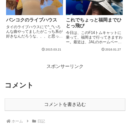
バンコクのライブハウス
これでちょっと福岡までひ
とっ飛び
タイのライブハウスにて^_^いろ
んな曲やってましたがこっち系が
今日は、このF14トムキャットに
好きなんだろうな、、、と思って
乗って、福岡まで行ってきますわ
見てたらやはり来た。ペインキラ
ー。最近は、JALのホームページ
ー！w楽しかった^_^-----
で戦闘機予約できるんですよ＾
2015.03.21
2016.01.27
＾・・・て普通のトーンでさらっ
と書いたら、１～２名はJALのホ
ームページで戦闘機予約できるか
どうか確認してくれるんじゃ...
スポンサーリンク
コメント
コメントを書き込む
ホーム
日記