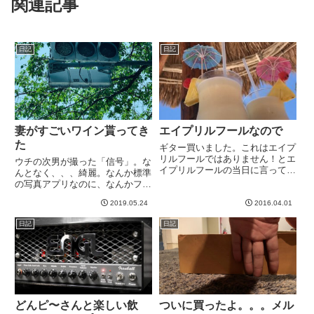
関連記事
日記
日記
妻がすごいワイン貰ってき
エイプリルフールなので
た
ギター買いました。これはエイプ
リルフールではありません！とエ
ウチの次男が撮った「信号」。な
イプリルフールの当日に言ってみ
んとなく、、、綺麗。なんか標準
る^_^なにしろせっかくのエイプ
の写真アプリなのに、なんかフィ
リルフールですからね^_^-----
ルターみたいなのを発見したらし
2019.05.24
2016.04.01
く、微妙に写真がオシャレに見え
る。今度、真似してみようかと思
日記
日記
いますwさて、本題。先日、妻が
「すごいワインもらっちゃっ
た」...
どんピ〜さんと楽しい飲
ついに買ったよ。。。メル