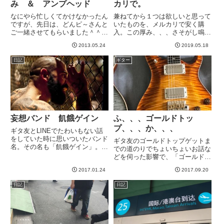
み ＆ アンプヘッド
カリで。
なにやら忙しくてかけなかったん
兼ねてから１つは欲しいと思って
ですが、先日は、どんピ～さんと
いたものを、メルカリで安く購
ご一緒させてもらいました＾＾
入。この厚み、、、さそがし鳴る
minamiさん主催の川崎ギター祭
に違いない。なんのギターかと思
2013.05.24
2019.05.18
りでご一緒させてもらったもの
ったら、碁盤でした。折りたたみ
の、当日はなかなかゆっくりお話
とかじゃなくて板のが欲しいと思
日記
ギター
しする機会もなかったので＾＾；
ってたら、意外に高くてびっく
結構調子よく飲んでしまい、普
り。でもメルカリで立派なやつが
通...
安く...
妄想バンド 飢餓ゲイン
ふ、、、ゴールドトッ
プ、、、か、、、
ギタ友とLINEでたわいもない話
をしていた時に思いついたバンド
ギタ友のゴールドトップゲットま
名。その名も「飢餓ゲイン」。飢
での道のりでちょいちょいお話な
餓ゲインと書いて、ギガゲインと
どを伺った影響で、「ゴールドト
読みます。ギガゲインってもうす
ップ良いな病」が発病寸前。しか
っごいゲインあげてる感じがして
2017.01.24
2017.09.20
し、オラにはレスポールが3本も
気に入った。今時だとテラゲイン
ある。もうレスポールはいらない
日記
日記
なのかもしれませんが、響き的...
のが本音だ。でもこれは前から言
ってるのですが、ハムじゃなく
て...