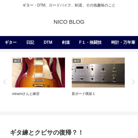
ギター・DTM、ロードバイク、剣道、その他趣味のこと
NICO BLOG
ギター
日記
DTM
剣道
F１・格闘技
時計・万年筆
練習
練習
日
あ
ま
minamiさんと練習
新ボード構築１
ギタ練とクビサの復帰？！