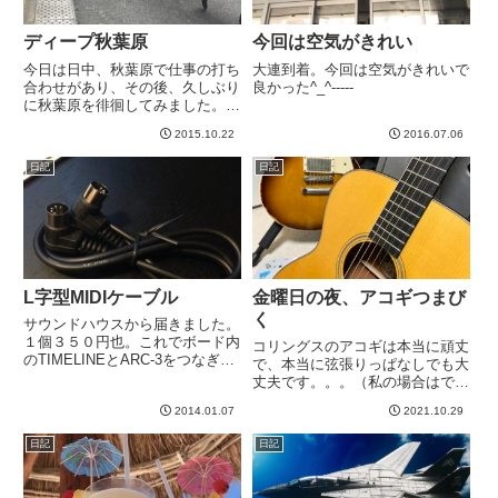
ディープ秋葉原
今回は空気がきれい
今日は日中、秋葉原で仕事の打ち
大連到着。今回は空気がきれいで
合わせがあり、その後、久しぶり
良かった^_^-----
に秋葉原を徘徊してみました。大
学生くらいの頃は、既製品ではな
2015.10.22
2016.07.06
くPCを自作するメリットや理由
がけっこうあり、この界隈のPC
日記
日記
パーツ屋さんには良く行ったもの
です。そういうのもなかなかデ
ィ...
L字型MIDIケーブル
金曜日の夜、アコギつまび
く
サウンドハウスから届きました。
１個３５０円也。これでボード内
コリングスのアコギは本当に頑丈
のTIMELINEとARC-3をつなぎま
で、本当に弦張りっぱなしでも大
す。このL字型のMIDIケーブルっ
丈夫です。。。（私の場合はで
て、HOSAというメーカーのもの
す）ショップで張りっぱなしで大
一択のようです。ボード内のシー
2014.01.07
2021.10.29
丈夫です、と言われても緩めてい
ルドはソルダーレスケーブルなど
たのですが、この1年くらいは本
日記
日記
のおかげで、自...
当に張りっぱなしにしてみたので
すが、本当に大丈夫ですね。すご
い...