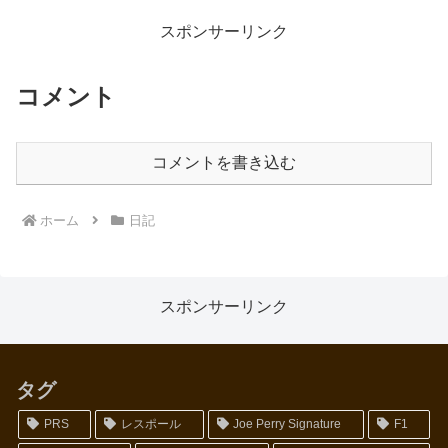
いでしょうか。さて、ミートグッ
もはチキンを丸焼きにしてお腹に
ドバイの足を引きずりながら家...
詰め物も入れてというパーティ
スポンサーリンク
ー...
コメント
コメントを書き込む
ホーム
日記
スポンサーリンク
タグ
PRS
レスポール
Joe Perry Signature
F1