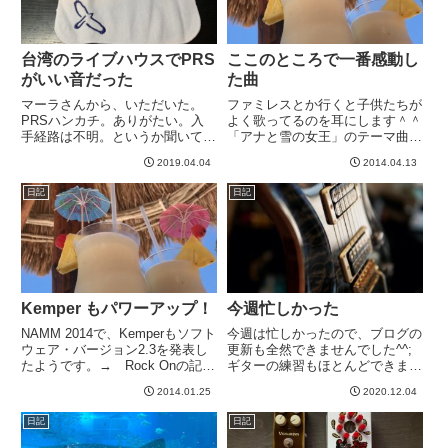
台湾のライブハウスでPRS
ここのところで一番感動し
がいい音だった
た曲
マーラさんから、いただいた。
ファミレスとか行くと子供たちが
PRSハンカチ。ありがたい。入
よく歌ってるのを耳にします＾＾
手経路は不明。というか聞いてな
「アナと雪の女王」のテーマ曲の
い。あるいは、以前聞いたけど忘
Let It Goですが、ここ最近の中で
2019.04.04
2014.04.13
れた、のどれかです。台湾、九份
は一番感動しましたw２週間くら
にある阿妹茶楼。例の千と千尋の
い前に子供たちと映画を見に行き
日記
日記
神隠しの湯屋のモデルの一つとい
ました。別に事前情報もなかった
われるやつ、、、ですね。この中
ので、まったく期待せ...
は...
Kemper もパワーアップ！
今週忙しかった
NAMM 2014で、Kemperもソフト
今週は忙しかったので、ブログの
ウェア・バージョン2.3を発表し
更新も全然できませんでした^^;
たようです。→ Rock Onの記事
ギターの練習もほとんどできませ
このRock oNの記事に書いてない
んでしたが、こうやってたまに眺
2014.01.25
2020.12.04
けど、公式HPのほうには、こん
めて癒されてはおりました。とこ
な案内が。Reamping
ろでワシノスリことCustom24
日記
日記
revampedRecord an ...
は、しばらくお貸ししていた
minamiさんによって09...