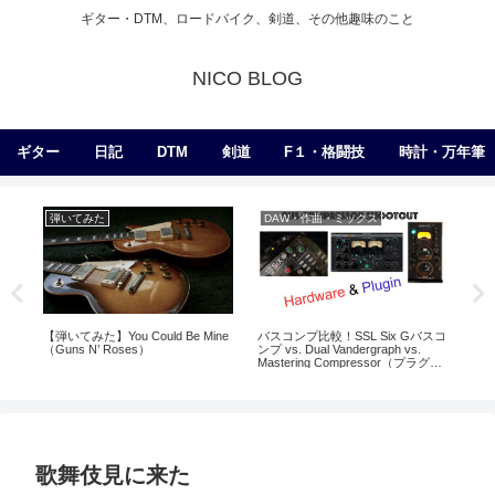
ギター・DTM、ロードバイク、剣道、その他趣味のこと
NICO BLOG
ギター
日記
DTM
剣道
F１・格闘技
時計・万年筆
弾いてみた
DAW・作曲・ミックス
D
【弾いてみた】You Could Be Mine
バスコンプ比較！SSL Six Gバスコ
シン
（Guns N’ Roses）
ンプ vs. Dual Vandergraph vs.
Mastering Compressor（プラグイ
ン）
歌舞伎見に来た