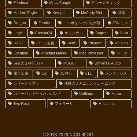
Friedman
Mesa/Boogie
アコースティック
Modern Eagle
Kemper
McCarty 594
試奏
Dragon
Fender
コンボをヘッド化計画
99レモン
Logic
Custom24
オリジナル
Bogner
Suhr
UAD2
パーツ交換
Helix
Strymon
Ableton
Eventide
Mischief Maker
Mad Professor
ベース
深夜の２時間DTM
MOOG
Universal Audio
電子回路
OX
JC対策
812
メンテナンス
レザークラフト
地獄のメカニカルトレーニング
コピーバンドやりたいバンド
Collings
Ferrari
Two Rock
フェラーリ
Matchless
© 2013-2026 NICO BLOG.