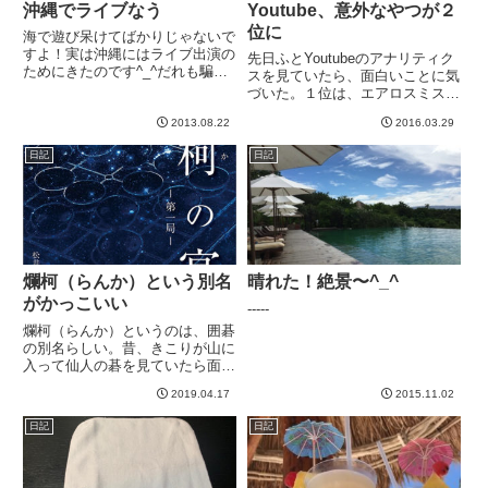
沖縄でライブなう
Youtube、意外なやつが２
位に
海で遊び呆けてばかりじゃないで
すよ！実は沖縄にはライブ出演の
先日ふとYoutubeのアナリティク
ためにきたのです^_^だれも騙さ
スを見ていたら、面白いことに気
れてないと思いますが、冗談です
づいた。１位は、エアロスミスの
よ。念のため。レストランでやっ
The Other Sideの弾いてみたで
てた三線のライブでした^_^-----
2013.08.22
2016.03.29
す。まあこれはいいとして、2位
がWMDのEQ使ってみた動画だっ
日記
日記
たのは意外。。。こんなんニーズ
あったんだ...
爛柯（らんか）という別名
晴れた！絶景〜^_^
がかっこいい
-----
爛柯（らんか）というのは、囲碁
の別名らしい。昔、きこりが山に
入って仙人の碁を見ていたら面白
くなって夢中で見続けたら、気づ
2019.04.17
2015.11.02
いたらきこりの斧の柄が朽ちるほ
ど時が経っていた、という中国の
日記
日記
故事からきてるそうです。で、転
じて、そうまで時を忘れて夢中
に...