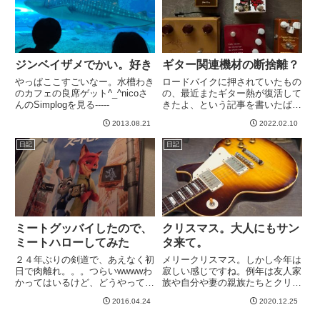
ジンベイザメでかい。好き
ギター関連機材の断捨離？
やっぱここすごいなー。水槽わき
ロードバイクに押されていたもの
のカフェの良席ゲット^_^nicoさ
の、最近またギター熱が復活して
んのSimplogを見る-----
きたよ、という記事を書いたばか
りで断捨離の話ですwなんという
2013.08.21
2022.02.10
か、以前とはギターに対する興味
の方向性が変わってきたため、機
日記
日記
材に関しては少し手に余る感じが
してきてるんですよね。以前
は、...
ミートグッバイしたので、
クリスマス。大人にもサン
ミートハローしてみた
タ来て。
２４年ぶりの剣道で、あえなく初
メリークリスマス。しかし今年は
日で肉離れ。。。つらいwwwwわ
寂しい感じですね。例年は友人家
かってはいるけど、どうやって力
族や自分や妻の親族たちとクリス
を抜いて稽古すればいいのかわか
マス会とかして、子供たちもわい
2016.04.24
2020.12.25
らん。これは、リバ剣（早速使っ
わいして楽しい感じになるのです
てみる）の人はみな悩むんじゃな
が、今年は自粛で家族だけ。いつ