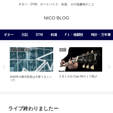
ギター・DTM、ロードバイク、剣道、その他趣味のこと
NICO BLOG
ギター
日記
DTM
剣道
F１・格闘技
時計・万年筆
ビジネス・投資
練習
練
２月１６日 Club R9ライブ再び
2020年の株式投資は大変うまくい
弦
った
ライブ終わりましたー