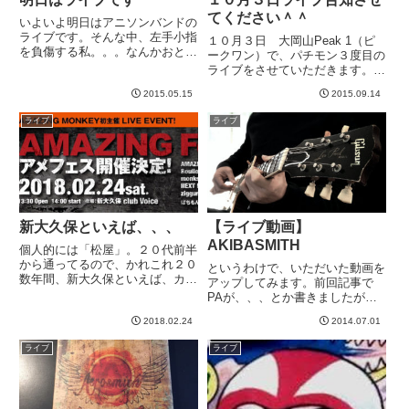
てください＾＾
いよいよ明日はアニソンバンドの
ライブです。そんな中、左手小指
１０月３日 大岡山Peak 1（ピ
を負傷する私。。。なんかおとと
ークワン）で、パチモン３度目の
い、新幹線のトイレのドアを適当
ライブをさせていただきます。私
に開けたら、金具に小指が挟まる
たちは１６：５０スタートです
感じ？なんかよくわからん仕組み
2015.05.15
2015.09.14
ね。→ ライブハウスの公式HP
で怪我をしました。。。けっこう
ご都合合う方は是非お越しくださ
ライブ
ライブ
血が出て、やばい！ライブ前に
いませ＾＾ライブ終了後は、その
左...
場で打ち上げをします。２００...
新大久保といえば、、、
【ライブ動画】
AKIBASMITH
個人的には「松屋」。２０代前半
から通ってるので、かれこれ２０
というわけで、いただいた動画を
数年間、新大久保といえば、カム
アップしてみます。前回記事で
ジャタンが美味しい「松屋」で決
PAが、、、とか書きましたが、
まりだったのです。が、今日はラ
勘違いでしたw ビデオの位置的
イブ本番！！今日は新大久保とい
2018.02.24
2014.07.01
に左が大きく録音されてたので、
えば、アメフェス（イベントの名
ステレオの音量メーターみながら
ライブ
ライブ
前）ということで。会場のClu...
ちょっと右にパンをふってバラン
スを整えたら改善しました。あと
は...