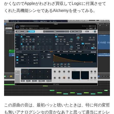
かくなのでAppleがわざわざ買収してLogicに付属させて
くれた高機能シンセであるAlchemyを使ってみる。
この原曲の音は、最初パッと聴いたときは、特に何の変哲
も無いアナログシンセの音かなあ？と思って適当にオシレ