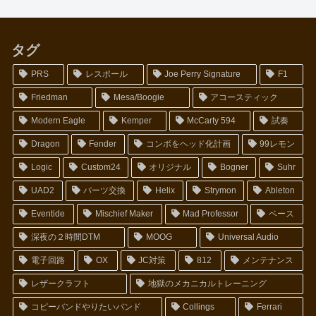
タグ
PRS
レスポール
Joe Perry Signature
F1
Friedman
Mesa/Boogie
アコースティック
Modern Eagle
Kemper
McCarty 594
試奏
Dragon
Fender
コンボをヘッド化計画
99レモン
Logic
Custom24
オリジナル
Bogner
Suhr
UAD2
パーツ交換
Helix
Strymon
Ableton
Eventide
Mischief Maker
Mad Professor
ベース
深夜の２時間DTM
MOOG
Universal Audio
電子回路
OX
JC対策
812
メンテナンス
レザークラフト
地獄のメカニカルトレーニング
コピーバンドやりたいバンド
Collings
Ferrari