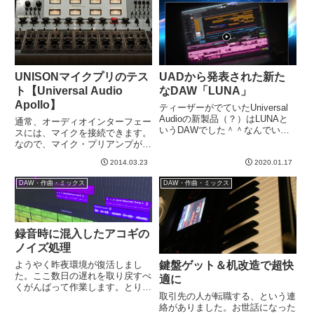
ライ音とエフェクト音を同時に
いた事がありま...
別々のトラックに録音するところ
が...
UNISONマイクプリのテス
UADから発表された新た
ト【Universal Audio
なDAW「LUNA」
Apollo】
ティーザーがでていたUniversal
Audioの新製品（？）はLUNAと
通常、オーディオインターフェー
いうDAWでした＾＾なんでいま
スには、マイクを接続できます。
さらDAWなんていう成熟してい
なので、マイク・プリアンプが内
てかつ機能が多いため開発も大変
蔵されています。だいたいのオー
でかつあんまり儲かりそうもない
2014.03.23
2020.01.17
ディオインターフェースの広告の
プロダクトを作るんだろう、、、
売り文句には、・高品質なマイク
DAW・作曲・ミックス
DAW・作曲・ミックス
と正直思いまし...
プリ搭載！・原音そのままの透明
感のあるマイクプリ的なことが
書...
録音時に混入したアコギの
ノイズ処理
鍵盤ゲット＆机改造で超快
ようやく昨夜環境が復活しまし
た。ここ数日の遅れを取り戻すべ
適に
くがんばって作業します。とりあ
取引先の人が転職する、という連
えず、故障前の作業で動画にした
絡がありました。お世話になった
のがあるので書いてみます。こな