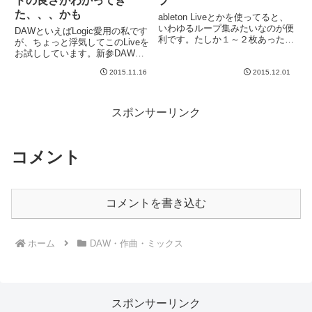
ドの良さがわかってき
プ
た、、、かも
ableton Liveとかを使ってると、
いわゆるループ集みたいなのが便
DAWといえばLogic愛用の私です
利です。たしか１～２枚あったよ
が、ちょっと浮気してこのLiveを
な、、、とごそごそ探るとありま
お試ししています。新参DAWで
した。エアロスミスのドラマー、
すが、いまやメジャーどころに定
ジョーイ・クレイマーのサンプリ
2015.11.16
2015.12.01
着した感じがありますね。ギター
ングCD。これ、今はもう廃盤の
でいうとPRS的な、、、いや、
ようですが、残され...
中身の性格は全然違うのですが、
単に業界における立身...
スポンサーリンク
コメント
コメントを書き込む
ホーム
DAW・作曲・ミックス
スポンサーリンク