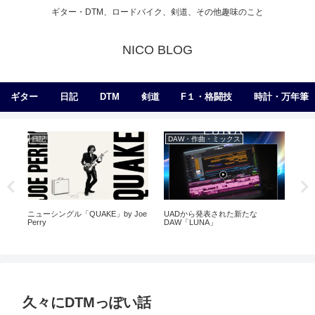
ギター・DTM、ロードバイク、剣道、その他趣味のこと
NICO BLOG
ギター
日記
DTM
剣道
F１・格闘技
時計・万年筆
日記
DAW・作曲・ミックス
練
ニューシングル「QUAKE」by Joe
UADから発表された新たな
早
Perry
DAW「LUNA」
久々にDTMっぽい話