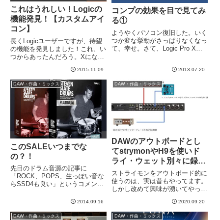
これはうれしい！Logicの
コンプの効果を目で見てみ
機能発見！【カスタムアイ
る①
コン】
ようやくパソコン復旧した。いく
つか変な挙動がさっぱりなくなっ
長くLogicユーザーですが、待望
て、幸せ。さて、Logic Pro Xの
の機能を発見しました！これ、い
アップデート使い方確認をかね
つからあったんだろう。Xになっ
て、コンプの話の続きを書いてみ
てからかな？？昨夜、突然ある機
2015.11.09
2013.07.20
たいと思います。自分の中で、か
能があることに気付きました。
なり長い期間、意味不明だったエ
Logicではこのように、トラック
DAW・作曲・ミックス
DAW・作曲・ミックス
フェクターであるコンプ...
ごとにアイコンを設定できます。
プリセットでレスポールも...
DAWのアウトボードとし
このSALEいつまでな
てstrymonやH9を使いド
の？！
ライ・ウェット別々に録音
先日のドラム音源の記事に
する
ストライモンをアウトボード的に
「ROCK、POPS、生っぽい音な
使うのは、実は昔もやってます。
らSSD4も良い」というコメント
しかし改めて興味が湧いてやって
をいただいたので、さっそく
みました。今回、一味違うのは、
Youtubeやホームページをチェッ
2014.09.16
2020.09.20
リアルタイムにギターを弾きなが
クしてみる。Slate Digitalという
らエフェクトをかけ、ギターのド
のは名前だけはなんかどっかで聞
DAW・作曲・ミックス
DAW・作曲・ミックス