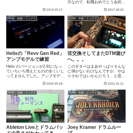
方なので、転職おめでとう会的な
いだの記事で、アコギにコンプか
ものをやりました＾＾その方、キ
けてレベルを稼いでいくとノイズ
2013.05.17
2017.09.02
ーボードで以前バンドやってたと
が出てきちゃうので処理しなき
いうことで、たまに会うと音楽の
ゃ、...
DAW・作曲・ミックス
DAW・作曲・ミックス
趣味の話などをよくしてました。
その流れで、「実は６１鍵くら
い...
Helixの「Revv Gen Red」
弦交換そしてまたDTM遊び
アンプモデルで練習
へ。。。
Helix のバージョンが2.91になっ
このギターはまあやっぱりそんな
ていろいろ増えたものの全くいじ
に弾かないわけなんですが、やは
ってませんでした。アンプモデル
りそれではいかんだろう、と思い
で増えたのは、Revv Gen Purple
直し、弦交換。ポールさんもなん
2020.05.28
2021.02.21
というやつです。メーカーサイト
かのドラゴンの動画で弾いて欲し
はこちら。４チャンネルのハイゲ
い的なこと言ってたし。日常の練
DAW・作曲・ミックス
DAW・作曲・ミックス
インアンプっぽいですね！クリー
習にはなかなか使いにくいとおも
ン、ク...
っていたのですが、そんなこと
言...
Ableton Liveとドラムパッ
Joey Kramer ドラムルー