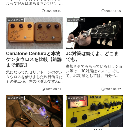
→ よっしーさんのブログ配線や
よって好みはまちまちだけど、多
電源が整然と並べられ、なんとも
くの人に愛されるモデルはまあ名
カッコいい。リハでも音色変化の
2020.09.10
2013.11.25
機といって良いと思うのです。比
大きい曲がありましたが、いとも
較的、新しめのエフェクターの中
エフェクター
エフェクター
簡単そうにスムーズに切り替わっ
では、Jan Rayなんかが「定番の
て...
名機」の仲間入りしてる感...
Ceriatone Centuraと本物
JC対策は続くよ、どこま
ケンタウロスを比較【結論
でも。
まで追記】
参加させてもらっているセッショ
ン等で、JC対策はマスト。そし
気になってたセリアトーンのケン
て、JC対策としては、自分ペダ
タウロスを借りました昨日借りた
ル界では、G2D Custom
もの第二弾。左のペダルですね。
Overdrive最強。さて、自分ペダ
セリアトーンのケントゥーラ（っ
ル界における最新のJC対策ラン
2020.08.01
2013.08.27
て読むのかなあ？？）です。見た
キングは、、、王座： G2D
目からしてそう、ケンタウロスの
エフェクター
エフェクター
Custom Ove...
コピーペダルですが、筐体までコ
ピーしてます！裏のシールの感
じ...