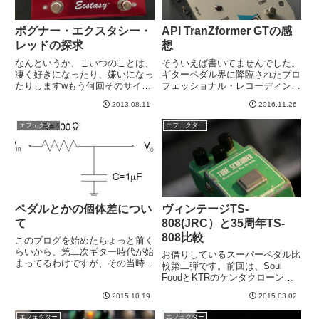
ボグナー・エクスタシー・
API TranZformer GTの感
レッドの探求
想
なんというか、こいつのことは、
そういえば書いてませんでした。
凄く好きになったり、嫌いになっ
ギターペダル界に降臨されたプロ
たりしますwもう何回そのサイク
フェッショナル・レコーディング
ルを繰り返している事か。今日は
業界の貴族API様による巨大ペダ
2013.08.11
2016.11.26
Mark Vにつないであれこれ試し
ルなのですが、ちょいちょいいじ
てみました。Ch1のクリーンには
ってみた感想を書いてみたいと思
エフェクター
エフェクター
まあ、合う。いい感じにカッコい
います。最近（2021年）また使
い音も出せた。このとき、...
い始めていて最新の感想や音...
ペダルとかの個体差につい
ヴィンテージTS-
て
808(JRC）と35周年TS-
808比較
このブログを始めたちょっと前く
らいから、第二次ギター時代が始
お借りしているスーパーペダル比
まってるわけですが、その当時
較第二弾です。前回は、Soul
は、ギターの個体差というのはよ
FoodとKTRのケンタクローン比
くわかりませんでした。（今もそ
較ですが、今回は、オーバードラ
うですが）ほぼ見た目で判断して
2015.10.19
2015.03.02
イブの定番、チューブスクリーマ
る私。。。しかし、コメント頂い
ーです！オリジナルのTS-808。
エフェクター
エフェクター