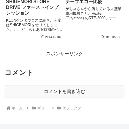
SHIGEMORI STONE
テープエコー比較
DRIVE ファーストインプ
がちゃさんから借りている大型業
レッション
務用機械こと、Rexter
(Guyatone) のRTE-3000。テープ
KLONケンタウロスに続き、今度
エコーです。大型業務用機械と言
はSHIGEMORIを借りてしまっ
いましたが、実はエコープレック
た。。。どちらもある時期のペダ
スの方が大きかった。なんでしょ
ル界を席巻した感があります。ラ
う、なんかプロフェッショナル機
2014.09.06
2016.05.21
ンドグラフ様もそうですね。
材的なルックス...
SHIGEMORIとランドグラフ様は
どちらが時期的に早いんでしょう
か。誰か教えてください...
スポンサーリンク
コメント
コメントを書き込む
ホーム
ギター
エフェクター