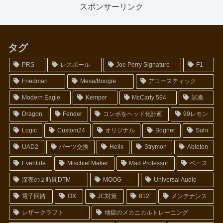
スポンサーリンク
タグ
PRS
レスポール
Joe Perry Signature
F1
Friedman
Mesa/Boogie
アコースティック
Modern Eagle
Kemper
McCarty 594
試奏
Dragon
Fender
コンボをヘッド化計画
99レモン
Logic
Custom24
オリジナル
Bogner
Suhr
UAD2
パーツ交換
Helix
Strymon
Ableton
Eventide
Mischief Maker
Mad Professor
ベース
深夜の２時間DTM
MOOG
Universal Audio
電子回路
OX
JC対策
812
メンテナンス
レザークラフト
地獄のメカニカルトレーニング