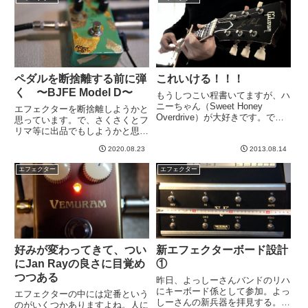
たりスタジオご一緒させていただ
JRCというチップが入ってるそう
け...
です。チューブスク...
ペダルを断捨離する前に弾
これいける！！！
く 〜BJFE Model D〜
もうしつこい程書いてますが、ハ
ニーちゃん（Sweet Honey
エフェクターを断捨離しようかと
Overdrive）が大好きです。でも
思っています。で、さくさくとフ
自分が弾く曲的にはゲインが足り
リマ等に出品でもしようかと思っ
ない。でもでも、もっとハニーを
たのですが、よくよく考えたらブ
活用したいわけです。ゆうすけさ
2020.08.23
2013.08.14
ログに一回も書いてないものもた
んからは、Little Green Wonde...
くさんある気がします。特に一時
エフェクター
エフェクター
期ハマりまくったBJFEのペダル
はHBEとDRDくらいしか書...
好みが変わってきて、つい
新エフェクターボード設計
にJan Rayの良さに目覚め
①
つつある
昨日、よっしーさんバンドのリハ
にキーボード係として参加。よっ
エフェクターの中には定番という
しーさんの新兵器を拝見する。
のがいくつかありますよね。人に