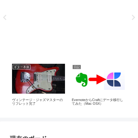
ギター本体
日記
練
プレ
ヴィンテージ・ジャズマスターの
EvernoteからCraftにデータ移行し
今
リフレット完了
てみた（Mac OSX）