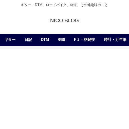
ギター・DTM、ロードバイク、剣道、その他趣味のこと
NICO BLOG
ギター
日記
DTM
剣道
F１・格闘技
時計・万年筆