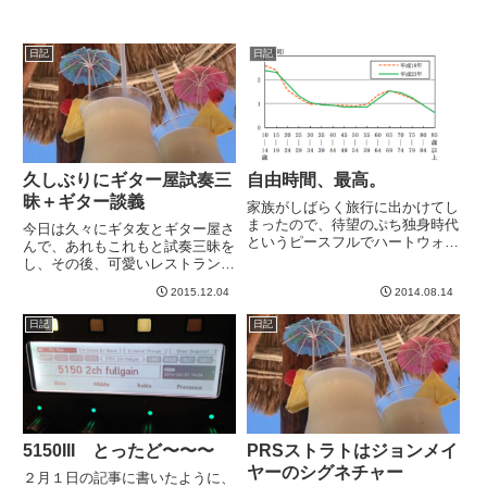
日記
日記
久しぶりにギター屋試奏三
自由時間、最高。
昧＋ギター談義
家族がしばらく旅行に出かけてし
まったので、待望のぷち独身時代
今日は久々にギタ友とギター屋さ
というピースフルでハートウォー
んで、あれもこれもと試奏三昧を
ミングな週末を迎えられそうです
し、その後、可愛いレストラン
w誰か遊んでください。家族は夏
（不二家）で、ギター談義して、
休みということでどっかにいった
2015.12.04
2014.08.14
楽しかった＾＾写真がないのでな
のですが、私は先日までの岡山出
んですが。。。明日はB'zバンド
日記
日記
張と、また来週あたまから中国
練習。楽しみです＾＾というわけ
に...
で今からウォーキングに行って
き...
5150III とったど〜〜〜
PRSストラトはジョンメイ
ヤーのシグネチャー
２月１日の記事に書いたように、