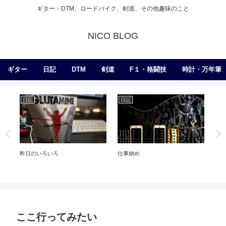
ギター・DTM、ロードバイク、剣道、その他趣味のこと
NICO BLOG
ギター
日記
DTM
剣道
F１・格闘技
時計・万年筆
日記
日記
日
昨日のいろいろ
仕事納め
ギ
ここ行ってみたい