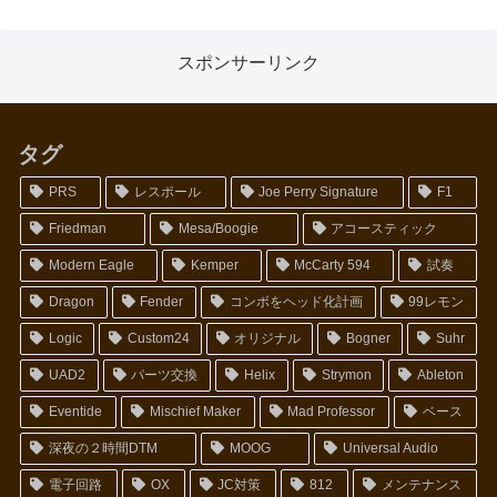
スポンサーリンク
タグ
PRS
レスポール
Joe Perry Signature
F1
Friedman
Mesa/Boogie
アコースティック
Modern Eagle
Kemper
McCarty 594
試奏
Dragon
Fender
コンボをヘッド化計画
99レモン
Logic
Custom24
オリジナル
Bogner
Suhr
UAD2
パーツ交換
Helix
Strymon
Ableton
Eventide
Mischief Maker
Mad Professor
ベース
深夜の２時間DTM
MOOG
Universal Audio
電子回路
OX
JC対策
812
メンテナンス