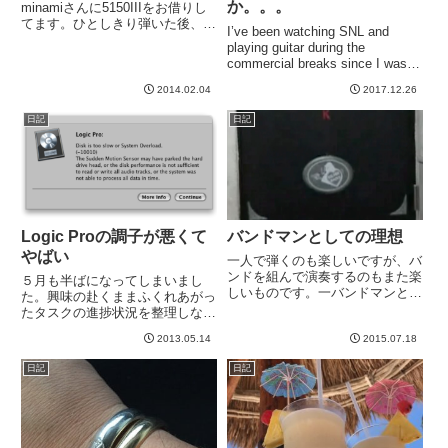
か。。。
minamiさんに5150IIIをお借りし
てます。ひとしきり弾いた後、こ
I’ve been watching SNL and
のアンプを強奪することにしまし
playing guitar during the
た。ぽち。Kemperのプロファイ
commercial breaks since I was a
ルとしていただきました^^こんな
kid. I still have just as much
にいっぱい。とりあえず、アンプ
2014.02.04
2017.12.26
fun,...
のつまみは全...
日記
日記
Logic Proの調子が悪くて
バンドマンとしての理想
やばい
一人で弾くのも楽しいですが、バ
ンドを組んで演奏するのもまた楽
５月も半ばになってしまいまし
しいものです。一バンドマンとし
た。興味の赴くままふくれあがっ
て、理想とするものがあります。
たタスクの進捗状況を整理しない
それは、、、プライベートスタジ
とまずい。。。Acotaさんの曲の
オwwいつでも爆音で弾ける、こ
2013.05.14
2015.07.18
アレンジ、バンドのオリジナル曲
れ理想。できれば、何人か集まれ
のたたき台提出、マル秘企画のた
日記
日記
るくらいのスペースがいい。も
めのオケの打ち込みと、DAWを
っ...
ばりばり使わねばならないとい...