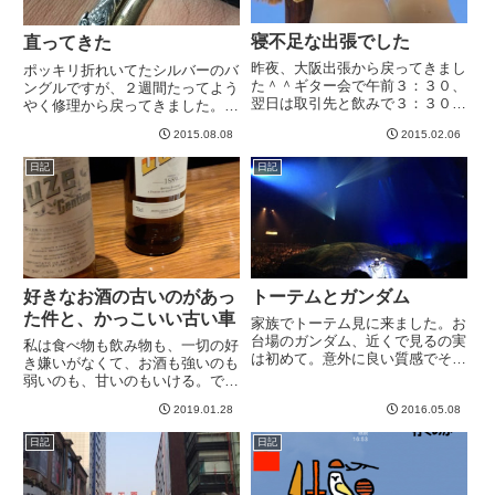
寝不足な出張でした
直ってきた
昨夜、大阪出張から戻ってきまし
ポッキリ折れいてたシルバーのバ
た＾＾ギター会で午前３：３０、
ングルですが、２週間たってよう
翌日は取引先と飲みで３：３０と
やく修理から戻ってきました。綺
非常に寝不足な出張でしたwギタ
麗にくっついてます＾＾
2015.08.08
2015.02.06
ー会のレポートは、らんでぃさん
に「キモかわな感じで書いてw」
日記
日記
と言われてるのですが、「みんな
ー！モカだよ！⭐️」という例の...
好きなお酒の古いのがあっ
トーテムとガンダム
た件と、かっこいい古い車
家族でトーテム見に来ました。お
台場のガンダム、近くで見るの実
私は食べ物も飲み物も、一切の好
は初めて。意外に良い質感でそれ
き嫌いがなくて、お酒も強いのも
っぽいじゃないですか！さてトー
弱いのも、甘いのもいける。で、
テムは間も無く開演^_^-----
チェイサーがわりによく飲むの
2019.01.28
2016.05.08
が、スーズーというリキュールを
水割りにしたものなんですが、こ
日記
日記
れが、口に含むとほのかに甘く、
後味が草っぽく苦いという感じで
好...