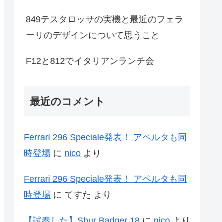
849テスタロッサの実機と最近のフェラ
ーリのデザインについて思うこと
F12と812でイタリアンランチ会
最近のコメント
Ferrari 296 Speciale発表！ アペルタも同
時登場
に
nico
より
Ferrari 296 Speciale発表！ アペルタも同
時登場
に
てすた
より
【試奏した】Shur Badger 18
に
nico
より