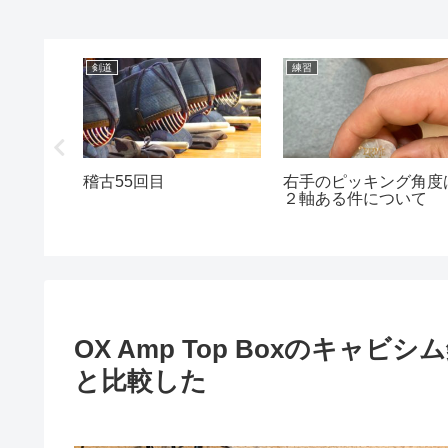
剣道
練習
！with
稽古55回目
右手のピッキング角度
２軸ある件について
OX Amp Top Boxのキャビ
と比較した