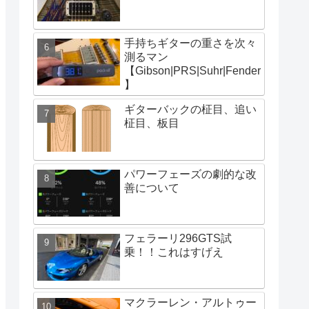
手持ちギターの重さを次々
測るマン
【Gibson|PRS|Suhr|Fender
】
ギターバックの柾目、追い
柾目、板目
パワーフェーズの劇的な改
善について
フェラーリ296GTS試
乗！！これはすげえ
マクラーレン・アルトゥー