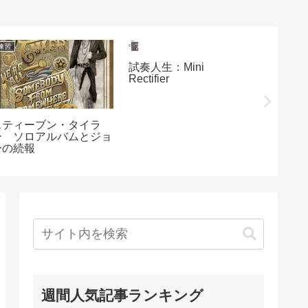
練習
アンプ全般
日記
試奏人生：Mini
Rectifier
スティーブン・タイラ
Thund
ー ソロアルバムとジョ
ィスク
ーの続報
週間人気記事ランキング