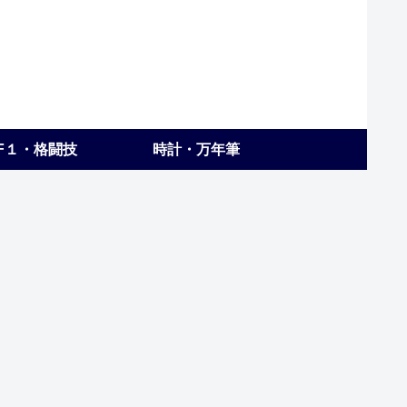
F１・格闘技
時計・万年筆