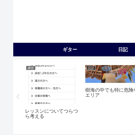
ギター
日記
練習
日記
樹海の中でも特に危険
エリア
日にサプ
ライブし
レッスンについてつらつ
ら考える