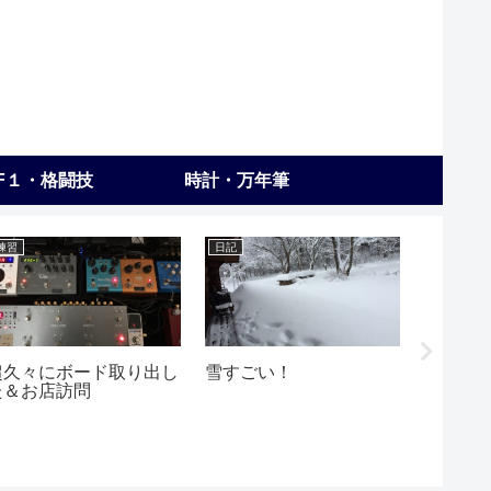
F１・格闘技
時計・万年筆
練習
日記
練習
超久々にボード取り出し
雪すごい！
ばんど
た＆お店訪問
と