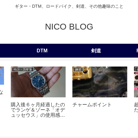
ギター・DTM、ロードバイク、剣道、その他趣味のこと
NICO BLOG
DTM
剣道
時計・万年筆
練習
な
購入後６ヶ月経過したの
チャームポイント
でランゲ＆ゾーネ「オデ
ュッセウス」の使用感に
ついてレビューを書く