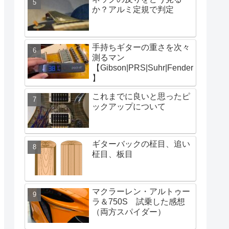
か？アルミ定規で判定
手持ちギターの重さを次々
測るマン
【Gibson|PRS|Suhr|Fender
】
これまでに良いと思ったピ
ックアップについて
ギターバックの柾目、追い
柾目、板目
マクラーレン・アルトゥー
ラ＆750S 試乗した感想
（両方スパイダー）