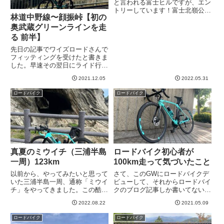
と言われる富士ヒルですが、エン
トリーしています！富士北嶺公園
林道中野線〜顔振峠【初の
からスタートして五合目までを自
転車で登るという、ロードバイク
奥武蔵グリーンラインを走
やってない人には意味不明なイベ
る 前半】
ントです！想像するだけでキツ
先日の記事でワイズロードさんで
い、、、感じですが、意外なこと
フィッティングを受けたと書きま
に...
した。早速その翌日にライド行っ
てきました。目的地は奥武蔵グリ
2021.12.05
2022.05.31
ーンライン。飯能・秩父エリアは
初挑戦です！多摩湖（村山貯水
ロードバイク
ロードバイク
池）付近の実家に車まで行って飯
能エリアへゴー実は私、実家が多
摩...
真夏のミウイチ（三浦半島
ロードバイク初心者が
一周）123km
100km走って気づいたこと
以前から、やってみたいと思って
さて、このGWにロードバイクデ
いた三浦半島一周、通称「ミウイ
ビューして、それからロードバイ
チ」をやってきました。この酷暑
クのブログ記事しか書いてない
の2022年夏にw2022年はとにかく
w そろそろ平常運転に戻るんで
2022.08.22
2021.05.09
ロードバイクあまり乗れてなくて
すがその前にもう一つ。今朝、累
残念極まりないのですが、特にフ
計111kmということでなんとなく
ロードバイク
ロードバイク
ジヒル以降、近所を1回走っただ
最初の目処であった100kmを超え