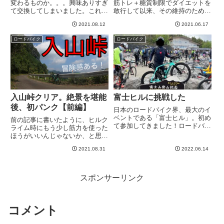
変わるものか。。。興味ありすぎ
筋トレ＋糖質制限でダイエットを
て交換してしまいました。これが
敢行して以来、その維持のために
どういう印象だったかはもう少し
も緩やかな糖質制限はずっと続け
2021.08.12
2021.06.17
走ってから書いてみるとして、タ
てます。基本、炭水化物系は避け
イヤ交換時にオルトレXR3の
てます。家でもお米はほとんど食
ロードバイク
ロードバイク
2021年モデルの標準ホイールで
べてません。外食やたまに出てく
あるフルクラム818DBの重量...
るものはまあいただく、という
く...
入山峠クリア。絶景を堪能
富士ヒルに挑戦した
後、初パンク【前編】
日本のロードバイク界、最大のイ
ベントである「富士ヒル」。初め
前の記事に書いたように、ヒルク
て参加してきました！ロードバイ
ライム時にもう少し筋力を使った
ク初めて１年であわよくばブロン
ほうがいいんじゃないか、と思い
ズ、、、と思って臨みましたが、
始めました。フィッティングによ
まず結論を言うと、全然届かず
2021.08.31
2022.06.14
るポジション変更とペダリング指
wwオフィシャルタイムは1時間42
導のおかげで、フィッティング前
分ということで、目標ははるか...
と後で全然使ってる筋肉の部位が
違う感触があります。お尻や太
スポンサーリンク
も...
コメント