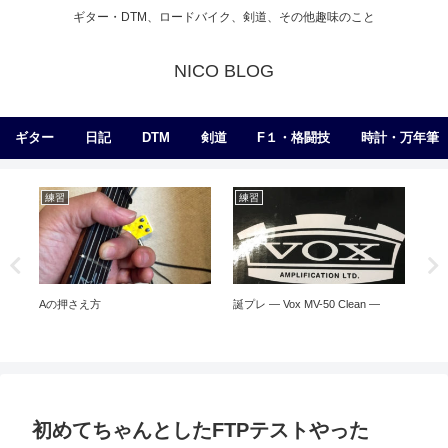
ギター・DTM、ロードバイク、剣道、その他趣味のこと
NICO BLOG
ギター
日記
DTM
剣道
F１・格闘技
時計・万年筆
練習
練習
日
ネ
Aの押さえ方
誕プレ — Vox MV-50 Clean —
初めてちゃんとしたFTPテストやった