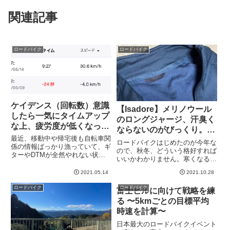
関連記事
ロードバイク
ロードバイク
ケイデンス（回転数）意識
【Isadore】メリノウール
したら一気にタイムアップ
のロングジャージ、汗臭く
な上、疲労度が低くなっ
ならないのがびっくり。そ
た。
最近、移動中や帰宅後も自転車関
して通気性高くて快適
ロードバイクはじめたのが今年な
係の情報ばっかり漁っていて、ギ
ので、秋冬、どういう格好すれば
ターやDTMが全然やれない状態
いいかわかりません。寒くなる前
です。いやー、、、ロードバイク
に買っておかないとどうしようも
面白え。さて、自転車用語で「ケ
2021.05.14
2021.10.28
ないので、しばらく前、Tokyo
イデンス」という言葉があって、
Wheelsさんに物色しに行きまし
これは１分間に何回ペダルを回す
ロードバイク
ロードバイク
富士ヒルに向けて戦略を練
た。店員さんに尋ねてみると、基
か、という意味です。60なら１...
本は「重ね着」で、状況...
る 〜5kmごとの目標平均
時速を計算〜
日本最大のロードバイクイベント