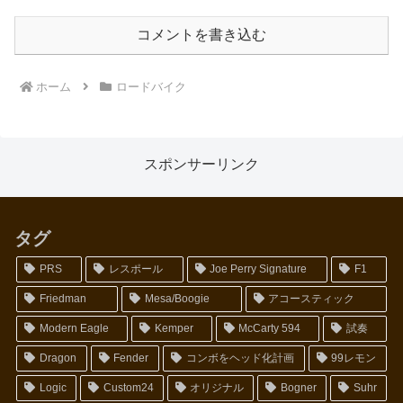
コメントを書き込む
ホーム
ロードバイク
スポンサーリンク
タグ
PRS
レスポール
Joe Perry Signature
F1
Friedman
Mesa/Boogie
アコースティック
Modern Eagle
Kemper
McCarty 594
試奏
Dragon
Fender
コンボをヘッド化計画
99レモン
Logic
Custom24
オリジナル
Bogner
Suhr