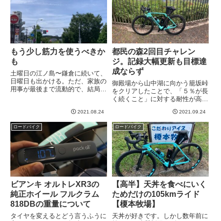
けという体たらく。ただ...
ました。もっとも100k...
もう少し筋力を使うべきか
都民の森2回目チャレン
も
ジ。記録大幅更新も目標達
成ならず
土曜日の江ノ島〜鎌倉に続いて、
日曜日も出かける。ただ、家族の
御殿場から山中湖に向かう籠坂峠
用事が最後まで流動的で、結局出
をクリアしたことで、「５％が長
発できたのは１１時ごろ。ちょっ
く続くこと」に対する耐性が高ま
と遅めだし、昨日の疲れもあった
ったことに気づきました。そこで
ので遠出はやめておこうと。じゃ
2021.08.24
2021.09.24
思ったわけです。「都民の森いけ
あ、どこに行くか、、、と考えた
るんじゃない？」と。前回、ほん
ロードバイク
ロードバイク
のですが、尾根幹往復をしてみ
とに体力の限界までいき、まさに
る...
瀕死になった恐怖の都民の森。
登...
ビアンキ オルトレXR3の
【高半】天丼を食べにいく
純正ホイール フルクラム
ためだけの105kmライド
818DBの重量について
【榎本牧場】
タイヤを変えるとどう言うふうに
天丼が好きです。しかし数年前に