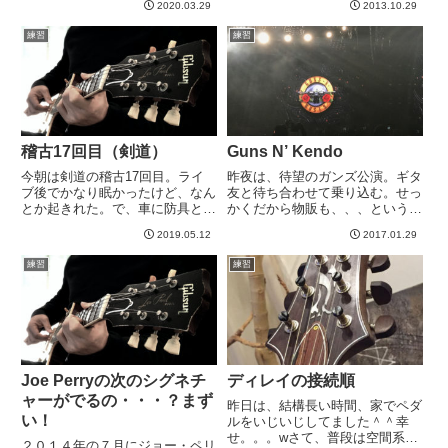
にひっかかってこう、がっ、が
2020.03.29
2013.10.29
す。で、目的として指板上の音程
っ と。１回目の「がっ」で、お
覚えようと思って取り組んだら割
練習
練習
っと、と思い余計な動作をした...
とすぐできた＾＾完璧には程遠い
ですが、今まで結構ブラックボッ
クス...
稽古17回目（剣道）
Guns N’ Kendo
今朝は剣道の稽古17回目。ライ
昨夜は、待望のガンズ公演。ギタ
ブ後でかなり眠かったけど、なん
友と待ち合わせて乗り込む。せっ
とか起きれた。で、車に防具と子
かくだから物販も、、、というこ
供乗せて稽古場所の小学校にいっ
とで行って見たらすごい人だか
2019.05.12
2017.01.29
て、荷物を降ろして気づいた。あ
り。そして、列の最後尾は、この
れ、、、自分の竹刀袋が、、、な
写真からずーっと右に曲がってそ
練習
練習
い？？どうしてもない。いつも積
の奥の方。萎えかけましたが、意
みっぱなしなのにない。そうい
外に列の進みは早く、そうです
え...
ね。...
Joe Perryの次のシグネチ
ディレイの接続順
ャーがでるの・・・？まず
昨日は、結構長い時間、家でペダ
い！
ルをいじいじしてました＾＾幸
せ。。。wさて、普段は空間系は
２０１４年の７月にジョー・ペリ