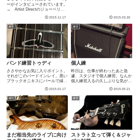
アンプのセンドリターンに通して
ーがインタビューされています。
いますが、昨日は、直列に配置し
→ Artist Directのジョーペリー
てみました。リバーブは、、、や
インタビュー記事その中で、こん
はりセンドリターンのほうがいい
2015.11.17
2015.03.30
なこと言ってますね。「今、ギブ
なあ。セッティングの問題かもし
ソンと一緒に取り組んでるギター
れ...
練習
練習
が一本あるんだ。ビブラート（ト
レモロのこと？）...
バンド練習トゥディ
個人練
ささやかなお気に入りポイント。
昨日は、仕事が終わったあと急
それがこのバードインレイ。黒い
遽、スタジオで個人練習。なんか
ブラックオニキスにパールで縁取
個人練習入るの久しぶりな気がし
りされています。この指板のイン
ます＾＾ライブを週末に控えて、
2015.01.17
2015.05.21
レイをどうするかはしばらく考え
「立って弾く練習」ですwやはり
てました。そんなにキラキラ系に
立って弾くと戦闘力ダウンは否め
練習
練習
するつもりはなかったのですが、
ません。しかしストラップは可能
地味すぎてももったいないか
な限り下げておきたいという漢心
な、...
（...
まだ相当先のライブに向け
ストラト立って弾く＆ジャ