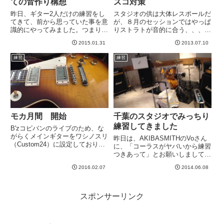
ての音作り構想
ズコ対策
昨日、ギター2人だけの練習をし
スタジオの供は大体レスポールだ
てきて、前から思っていた事を意
が、８月のセッションではやっぱ
識的にやってみました。つまり、
りストラトが音的に合う、、、の
二本のギターの中心的な帯域をず
で、超久々にストラトをスタジオ
2015.01.31
2013.07.10
らす、というやつです。言いたい
に持ち込んだ。ストラップの長さ
のは、ギターAは、ハイよりに重
とか体にくる位置がレスポールと
練習
練習
心を、ギターBは低めに集めてみ
違うので戸惑う。レスポールより
てはどうか、ということです。
気持ち高めにセットしないと弾
左...
け...
モカ月間 開始
千葉のスタジオでみっちり
練習してきました
B'zコピバンのライブのため、な
がらくメインギターをワシノスリ
昨日は、AKIBASMITHのVoさん
（Custom24）に設定しておりま
に、「コーラスがヤバいから練習
した。２月はモカ（モダンイーグ
つきあって」とお願いしまして、
ル）をメインギターに据えようと
千葉方面のスタジオに行ってきま
思っています。そんな中、今、久
2016.02.07
2014.06.08
した。・・・すごい雨でしたwす
しぶりに手に取ったJPをiPhone
ごい雨でしたが、フルセット機材
で撮影。むう。。...
を持ち込むことに成功w超ぴんぼ
けwちゃんと人と合わせ...
スポンサーリンク