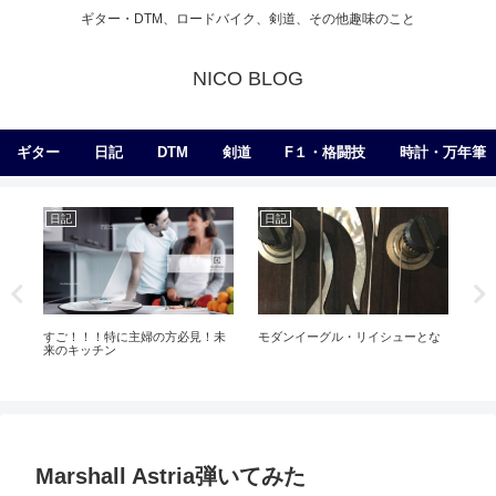
ギター・DTM、ロードバイク、剣道、その他趣味のこと
NICO BLOG
ギター
日記
DTM
剣道
F１・格闘技
時計・万年筆
日記
DAW・作曲・ミックス
に主婦の方必見！未
モダンイーグル・リイシューとな
PUSH２がほぼ完璧なフィ
感あり＋自分で作ったフレ
自分で弾けないw
Marshall Astria弾いてみた