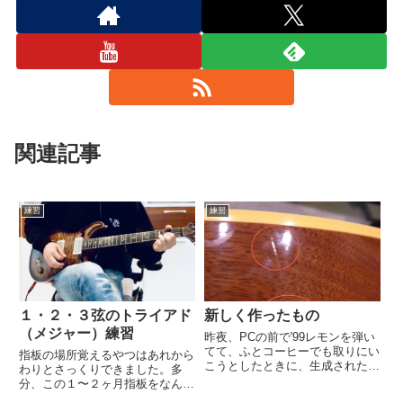
関連記事
練習
練習
１・２・３弦のトライアド
新しく作ったもの
（メジャー）練習
昨夜、PCの前で'99レモンを弾い
てて、ふとコーヒーでも取りにい
指板の場所覚えるやつはあれから
こうとしたときに、生成された最
わりとさっくりできました。多
新のキズ、それがこれ。ギターを
分、この１〜２ヶ月指板をなんと
手前に弾いたら、机の板の下の方
なく意識してたからだと思いま