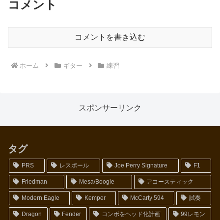
コメント
コメントを書き込む
ホーム
ギター
練習
スポンサーリンク
タグ
PRS
レスポール
Joe Perry Signature
F1
Friedman
Mesa/Boogie
アコースティック
Modern Eagle
Kemper
McCarty 594
試奏
Dragon
Fender
コンボをヘッド化計画
99レモン