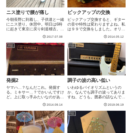
ニス塗りで腰が痛し
ピックアップの交換
今朝長野に到着し、子供達と一緒
ピックアップ交換すると、ギター
にニス塗り。休憩中。明日は6時
の音や特性は変わりますよね。私
に起きて東京に戻り剣道稽古。な
は９９で交換をしました。オリジ
かなかハード^_^-----
ナルからとあるショップのもの
2017.07.08
2014.05.12
に、現在は、セイモアダンカンの
SH-1n、SH-4 JBというやつにし
日記
日記
ています。まあ、変わるなあ～、
と思ったわけです＾＾で...
発掘2
調子の波の高い低い
ヤマハ…？なんだこれ。発掘す
いわゆるバイオリズムというの
る。ミキサー…？でかいんですけ
か、なんでも調子の波ってありま
ど。上に取っ手みたいなのがある
すね、どうも。囲碁の話なんです
ので、ポータブルなんでしょう
けども。「囲碁クエスト」とい
2014.09.14
2019.06.19
か。それにしてもいつのものなん
う、オンライン対戦できるアプリ
だろう？？だらだらできてるの
で夜な夜な、対戦してる訳なんで
日記
日記
で、ブログの更新もすすむという
すが、ずっとレーティングで１２
ものw今日だけで3～4回更新して
５０くらいを行ったり来たりして
るか...
たの...