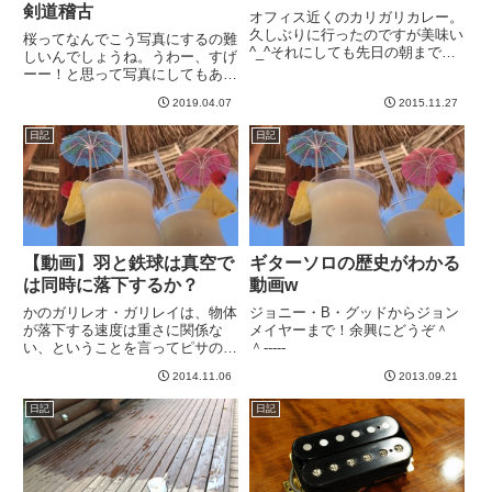
剣道稽古
オフィス近くのカリガリカレー。
久しぶりに行ったのですが美味い
桜ってなんでこう写真にするの難
^_^それにしても先日の朝まで飲
しいんでしょうね。うわー、すげ
んだダメージが抜けきらない
ーー！と思って写真にしてもあん
^_^;-----
まりこう、その感動が伝わらない
2019.04.07
2015.11.27
wこれは数日前ですね＾＾六本木
ヒルズの裏あたりでした。今朝
日記
日記
は、神奈川方面に用事があって向
かってたのですが、ナビも入れず
に...
【動画】羽と鉄球は真空で
ギターソロの歴史がわかる
は同時に落下するか？
動画w
かのガリレオ・ガリレイは、物体
ジョニー・B・グッドからジョン
が落下する速度は重さに関係な
メイヤーまで！余興にどうぞ＾
い、ということを言ってピサの斜
＾-----
塔で実験を行ったというエピソー
2014.11.06
2013.09.21
ドがありますね。実際にはやって
ないという話もあるようで、半ば
日記
日記
伝説のようです。ともあれ、その
理論が正しければ、羽のように軽
い...