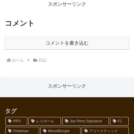
り、なんだこれ？全く覚えがな
スポンサーリンク
い...
コメント
コメントを書き込む
ホーム
日記
スポンサーリンク
タグ
PRS
レスポール
Joe Perry Signature
F1
Friedman
Mesa/Boogie
アコースティック