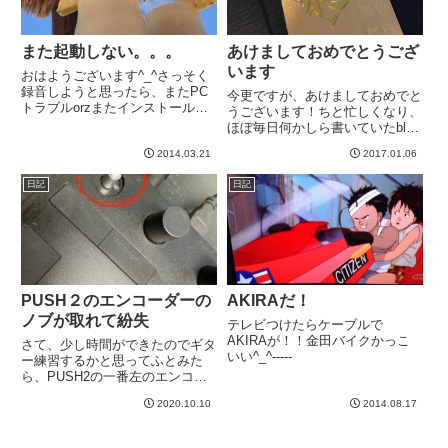
また起動しない。。。
あけましておめでとうござ
います
おはようございます^_^さっそく
録音しようと思ったら、またPC
今更ですが、あけましておめでと
トラブルorzまたインストールや
うございます！ちと忙しくなり、
り直しか。。。めんどくさい
ほぼ毎日何かしら書いていたblog
^_^;-----
が随分間が空いてしまっているの
2014.03.21
2017.01.06
が残念。さて、、、なん
と、、、・・・・・・・・・お年
日記
日記
玉もらった！！！！なにやら立派
な封筒に入っている。妻のおばあ
ちゃ...
PUSH２のエンコーダーの
AKIRAだ！
ノブが取れて紛失
テレビつけたらケーブルで
AKIRAが！！金田バイクかっこ
さて、少し時間ができたのでギタ
いい^_^-----
ー練習するかと思ってふとみた
ら、PUSH2の一番左のエンコー
ダーのつまみがなくなっている。
2020.10.10
2014.08.17
ちょっと嫌な予感がしました。数
日前、机の上になんか黒いプラス
チックだかゴムだかのパーツがあ