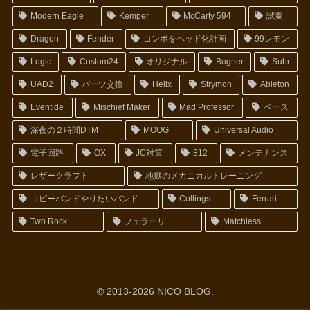
Modern Eagle
Kemper
McCarty 594
試奏
Dragon
Fender
コンボをヘッド化計画
99レモン
Logic
Custom24
オリジナル
Bogner
Suhr
UAD2
パーツ交換
Helix
Strymon
Ableton
Eventide
Mischief Maker
Mad Professor
ベース
深夜の２時間DTM
MOOG
Universal Audio
電子回路
OX
JC対策
812
メンテナンス
レザークラフト
地獄のメカニカルトレーニング
コピーバンドやりたいバンド
Collings
Ferrari
Two Rock
フェラーリ
Matchless
© 2013-2026 NICO BLOG.