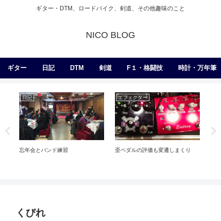
ギター・DTM、ロードバイク、剣道、その他趣味のこと
NICO BLOG
ギター
日記
DTM
剣道
F１・格闘技
時計・万年筆
日記
エフェクター
ギ
忘年会とバンド練習
歪ペダルの評価も変遷しまくり
コー
な
くびれ