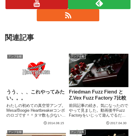
関連記事
アンプ全般
アンプ全般
うう、、、これやってみた
Friedman Fuzz Fiend と
い。。。
Z.Vex Fuzz Factory 7比較
わたしの初めての真空管アンプ。
前回記事の続き。気になったので
Mesa/Boogie Heartbreakerコンボ
やって見ました。動画後半Fuzz
のロゴです＾＾タマ数も少ない
Factoryをいじって遊んでるだけ
中、デジマート経由で九州のほう
に近いですが、たまにFuzz Fiend
2014.08.15
2017.04.30
のショップから買った記憶が。当
を弾くと、なんというかクリアで
然試奏とかしてないです。→ ハ
いい感じです。しかし一方で、動
アンプ全般
アンプ全般
ートブレイカーの記事歪みがけっ
画最初の方の普通のセッティング