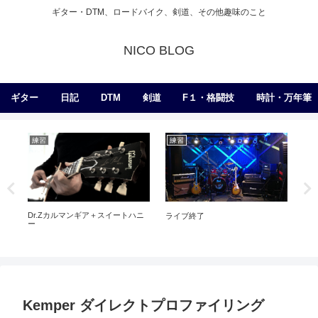
ギター・DTM、ロードバイク、剣道、その他趣味のこと
NICO BLOG
ギター
日記
DTM
剣道
F１・格闘技
時計・万年筆
練習
練習
日
Dr.Zカルマンギア＋スイートハニ
13
ライブ終了
魔
ー
Kemper ダイレクトプロファイリング