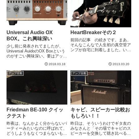
こう泥臭...
においても...
Universal Audio OX
HeartBreakerその２
BOX。これ興味深い
前回の記事 の続きです。まあ、
そんなこんなで人生初の真空管ア
少し前に発表されてましたが、
ンプが自宅に到着しました。いや
Universal AuidoのOX Boxという
ー、、、重い。梱包状態ではとて
のがすごい興味深い。要はアッテ
も持ち上がらなかったので、玄関
ネーター＋キャビシムなんです
で開梱しました。おおー、、これ
2018.03.18
2013.03.20
が、Universal Audio製ということ
が。。。非常にキレイな状態で届
でクオリティ高そう、とか信者的
アンプ全般
アンプ全般
きました。一応取っ手もある
に思うわけですw競合製品とし...
し、...
Friedman BE-100 クイッ
キャビ、スピーカー比較お
クテスト
もしろい！！
昨夜は、なんかよく分からないパ
昨日は、そういうわけでギタ友の
ーティーみたいなのに呼ばれて、
みなさんと「その場でキャビのス
どうしようもなくつまらないもの
ピーカーを交換して聴き比べる
の、意外にご飯が美味しかったの
会」をしました。テーマとして